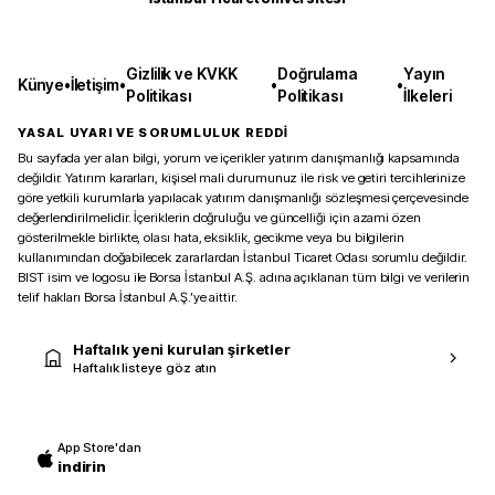
Gizlilik ve KVKK
Doğrulama
Yayın
Künye
•
İletişim
•
•
•
Politikası
Politikası
İlkeleri
YASAL UYARI VE SORUMLULUK REDDİ
Bu sayfada yer alan bilgi, yorum ve içerikler yatırım danışmanlığı kapsamında
değildir. Yatırım kararları, kişisel mali durumunuz ile risk ve getiri tercihlerinize
göre yetkili kurumlarla yapılacak yatırım danışmanlığı sözleşmesi çerçevesinde
değerlendirilmelidir. İçeriklerin doğruluğu ve güncelliği için azami özen
gösterilmekle birlikte, olası hata, eksiklik, gecikme veya bu bilgilerin
kullanımından doğabilecek zararlardan İstanbul Ticaret Odası sorumlu değildir.
BIST isim ve logosu ile Borsa İstanbul A.Ş. adına açıklanan tüm bilgi ve verilerin
telif hakları Borsa İstanbul A.Ş.’ye aittir.
Haftalık yeni kurulan şirketler
Haftalık listeye göz atın
App Store'dan
indirin