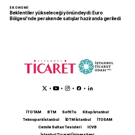
EKONOMI
Beklentiler yükseleceği yönündeydi: Euro
Bölgesi'nde perakende satışlar haziranda geriledi
•
•
•
•
İTOTAM
BTM
SoftITo
Kitap İstanbul
Teknopark İstanbul
İDTM İstanbul
İTOSAM
Cemile Sultan Tesisleri
ICVB
İstanbul Ticaret Üniversitesi