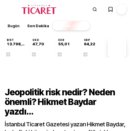
Bugün
Son Dakika
Finans
EKSTRA
BIST
USD
EUR
GBP
13.798,82
47,70
55,01
64,22
PİYASA
VERİLERİ
+0,70%
+0,16%
-0,01%
+0,07%
Ekonomi
Jeopolitik risk nedir? Neden
önemli? Hikmet Baydar
yazdı...
İstanbul Ticaret Gazetesi yazarı Hikmet Baydar,