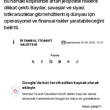
bu haftaki köşesinde artan jeopolitik risklere
dikkat çekti. Baydar, savaşlar ve siyasi
istikrarsızlıklar gibi tehditlerin iş dünyası için
operasyonel ve finansal riskler yaratabileceğini
belirtti.
İSTANBUL TICARET
İ
Yayınlanma
26.09.2025, 10:10
GAZETESI
Paylaş
N
Google'da bizi tercih edilen kaynak olarak
ekleyin
İstanbul Ticaret Gazetesi
'i tercih edilen kaynak olarak
ekleyerek haberlerimizi Google'da daha sık görebilirsiniz.
Kaynak ekle
Nasıl çalışır?
›