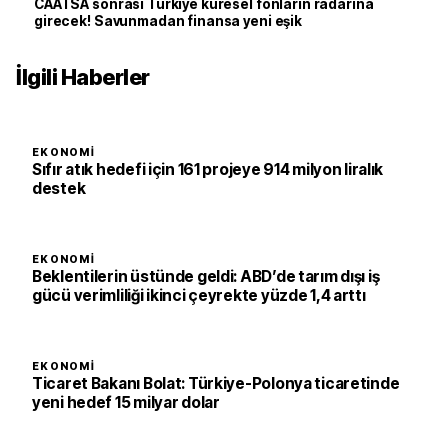
CAATSA sonrası Türkiye küresel fonların radarına
girecek! Savunmadan finansa yeni eşik
İlgili Haberler
EKONOMI
Sıfır atık hedefi için 161 projeye 914 milyon liralık
destek
EKONOMI
Beklentilerin üstünde geldi: ABD’de tarım dışı iş
gücü verimliliği ikinci çeyrekte yüzde 1,4 arttı
EKONOMI
Ticaret Bakanı Bolat: Türkiye-Polonya ticaretinde
yeni hedef 15 milyar dolar