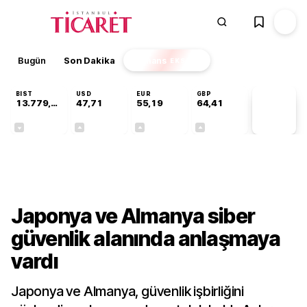
Bugün
Son Dakika
Finans
EKSTRA
BIST
USD
EUR
GBP
13.779,39
47,71
55,19
64,41
PİYASA
VERİLERİ
-0,14%
+0,18%
+0,32%
+0,38%
Dünya
Japonya ve Almanya siber
güvenlik alanında anlaşmaya
vardı
Japonya ve Almanya, güvenlik işbirliğini