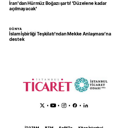
İran'dan Hürmüz Boğazı şartı! 'Düzelene kadar
açılmayacak'
DÜNYA
İslam İşbirliği Teşkilatı'ndan Mekke Anlaşması’na
destek
•
•
•
•
İTOTAM
BTM
SoftITo
Kitap İstanbul