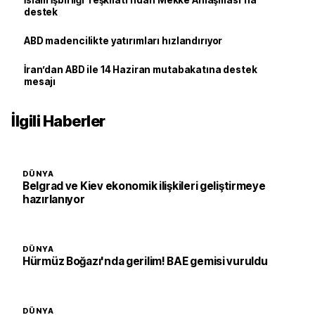
İslam İşbirliği Teşkilatı'ndan Mekke Anlaşması’na
destek
ABD madencilikte yatırımları hızlandırıyor
İran’dan ABD ile 14 Haziran mutabakatına destek
mesajı
İlgili Haberler
DÜNYA
Belgrad ve Kiev ekonomik ilişkileri geliştirmeye
hazırlanıyor
DÜNYA
Hürmüz Boğazı'nda gerilim! BAE gemisi vuruldu
DÜNYA