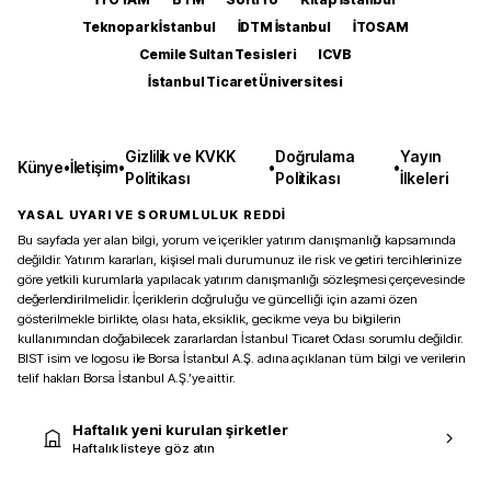
Teknopark İstanbul
İDTM İstanbul
İTOSAM
Cemile Sultan Tesisleri
ICVB
İstanbul Ticaret Üniversitesi
Gizlilik ve KVKK
Doğrulama
Yayın
Künye
•
İletişim
•
•
•
Politikası
Politikası
İlkeleri
YASAL UYARI VE SORUMLULUK REDDİ
Bu sayfada yer alan bilgi, yorum ve içerikler yatırım danışmanlığı kapsamında
değildir. Yatırım kararları, kişisel mali durumunuz ile risk ve getiri tercihlerinize
göre yetkili kurumlarla yapılacak yatırım danışmanlığı sözleşmesi çerçevesinde
değerlendirilmelidir. İçeriklerin doğruluğu ve güncelliği için azami özen
gösterilmekle birlikte, olası hata, eksiklik, gecikme veya bu bilgilerin
kullanımından doğabilecek zararlardan İstanbul Ticaret Odası sorumlu değildir.
BIST isim ve logosu ile Borsa İstanbul A.Ş. adına açıklanan tüm bilgi ve verilerin
telif hakları Borsa İstanbul A.Ş.’ye aittir.
Haftalık yeni kurulan şirketler
Haftalık listeye göz atın