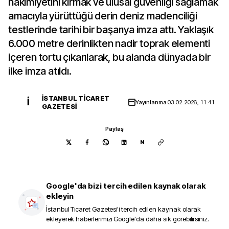
hakimiyetini kırmak ve ulusal güvenliği sağlamak
amacıyla yürüttüğü derin deniz madenciliği
testlerinde tarihi bir başarıya imza attı. Yaklaşık
6.000 metre derinlikten nadir toprak elementi
içeren tortu çıkarılarak, bu alanda dünyada bir
ilke imza atıldı.
İSTANBUL TICARET
İ
Yayınlanma
03.02.2026, 11:41
GAZETESI
Paylaş
N
Google'da bizi tercih edilen kaynak olarak
ekleyin
İstanbul Ticaret Gazetesi
'i tercih edilen kaynak olarak
ekleyerek haberlerimizi Google'da daha sık görebilirsiniz.