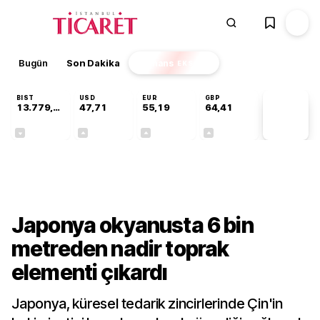
Bugün
Son Dakika
Finans
EKSTRA
BIST
USD
EUR
GBP
13.779,39
47,71
55,19
64,41
PİYASA
VERİLERİ
-0,14%
+0,18%
+0,32%
+0,38%
Teknoloji
Japonya okyanusta 6 bin
metreden nadir toprak
elementi çıkardı
Japonya, küresel tedarik zincirlerinde Çin'in