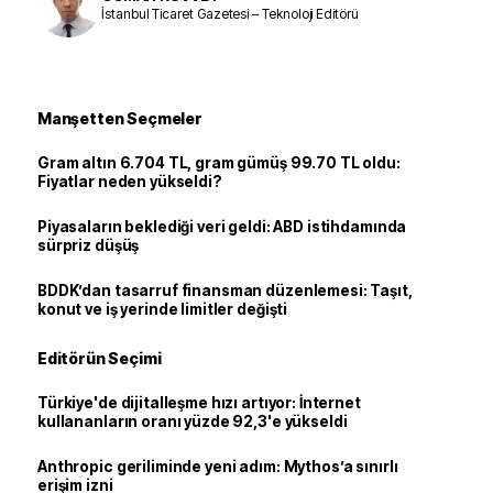
İstanbul Ticaret Gazetesi – Teknoloji Editörü
Manşetten Seçmeler
Gram altın 6.704 TL, gram gümüş 99.70 TL oldu:
Fiyatlar neden yükseldi?
Piyasaların beklediği veri geldi: ABD istihdamında
sürpriz düşüş
BDDK’dan tasarruf finansman düzenlemesi: Taşıt,
konut ve iş yerinde limitler değişti
Editörün Seçimi
Türkiye'de dijitalleşme hızı artıyor: İnternet
kullananların oranı yüzde 92,3'e yükseldi
Anthropic geriliminde yeni adım: Mythos’a sınırlı
erişim izni