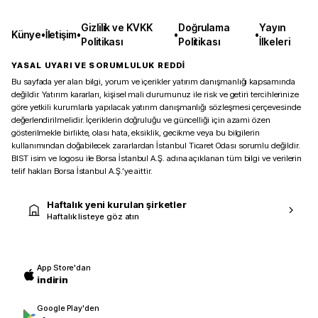
Gizlilik ve KVKK
Doğrulama
Yayın
Künye
•
İletişim
•
•
•
Politikası
Politikası
İlkeleri
YASAL UYARI VE SORUMLULUK REDDİ
Bu sayfada yer alan bilgi, yorum ve içerikler yatırım danışmanlığı kapsamında
değildir. Yatırım kararları, kişisel mali durumunuz ile risk ve getiri tercihlerinize
göre yetkili kurumlarla yapılacak yatırım danışmanlığı sözleşmesi çerçevesinde
değerlendirilmelidir. İçeriklerin doğruluğu ve güncelliği için azami özen
gösterilmekle birlikte, olası hata, eksiklik, gecikme veya bu bilgilerin
kullanımından doğabilecek zararlardan İstanbul Ticaret Odası sorumlu değildir.
BIST isim ve logosu ile Borsa İstanbul A.Ş. adına açıklanan tüm bilgi ve verilerin
telif hakları Borsa İstanbul A.Ş.’ye aittir.
Haftalık yeni kurulan şirketler
Haftalık listeye göz atın
App Store'dan
indirin
Google Play'den