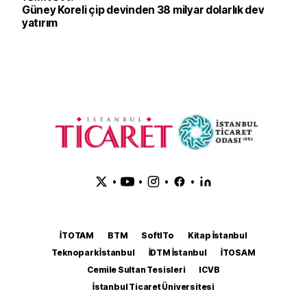
Güney Koreli çip devinden 38 milyar dolarlık dev
yatırım
•
•
•
•
İTOTAM
BTM
SoftITo
Kitap İstanbul
Teknopark İstanbul
İDTM İstanbul
İTOSAM
Cemile Sultan Tesisleri
ICVB
İstanbul Ticaret Üniversitesi