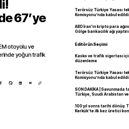
i!
Terörsüz Türkiye Yasası tek
de 67’ye
Komisyonu’nda kabul edildi
ABD İran'ın kripto para ağını
Gölge bankacılık ağı yaptır
Editörün Seçimi
TEM otoyolu ve
erinde yoğun trafik
Kasko ve trafik sigortası içi
düzenleme
Terörsüz Türkiye Yasası tek
Komisyonu’nda kabul edildi
N
SON DAKİKA | Savunmada tari
Türkiye, Suudi Arabistan v
'Mekke Anlaşması'nı imzala
100 yıl sonra tarihi dönüş: 
Kerkük’te ilk kez üretici k
Kaynak ekle