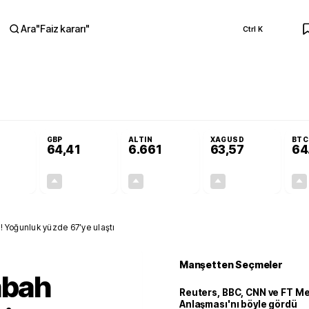
Ara
"
Faiz kararı
"
Ctrl K
RA
Adalet Komisyonu’nda kabul edildi
Terörsüz Türkiye Yasası teklifi Adalet K
GBP
ALTIN
XAGUSD
BTC
64,41
6.661
63,57
64
+0,32%
+0,38%
+2,59%
+3,37%
0,18
0,24
167,96
2,07
di! Yoğunluk yüzde 67’ye ulaştı
Manşetten Seçmeler
abah
Reuters, BBC, CNN ve FT M
Anlaşması'nı böyle gördü