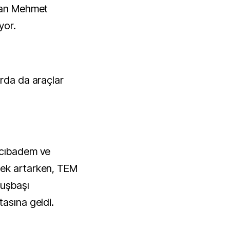
ltan Mehmet
yor.
arda da araçlar
Acıbadem ve
rek artarken, TEM
uşbaşı
tasına geldi.