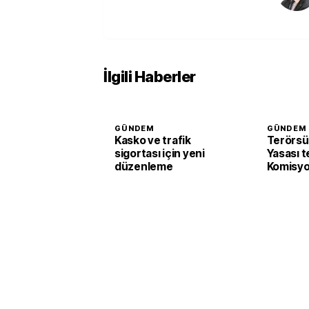
İlgili Haberler
GÜNDEM
GÜNDEM
Kasko ve trafik
Terörsü
sigortası için yeni
Yasası t
düzenleme
Komisyo
edildi