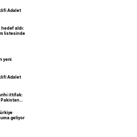
lifi Adalet
 hedef aldı:
ım listesinde
n yeni
lifi Adalet
hi ittifak:
e Pakistan
dı
Türkiye
onuma geliyor