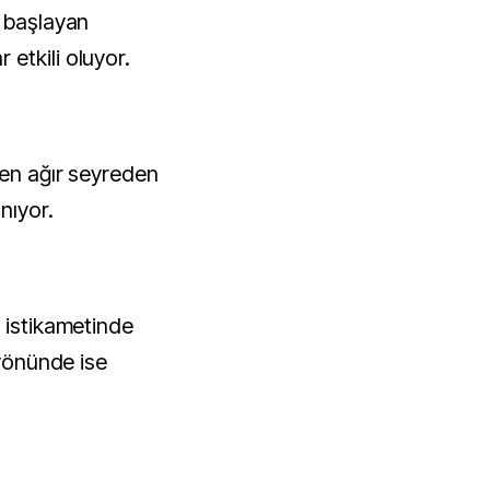
n başlayan
etkili oluyor.
ren ağır seyreden
nıyor.
 istikametinde
 yönünde ise