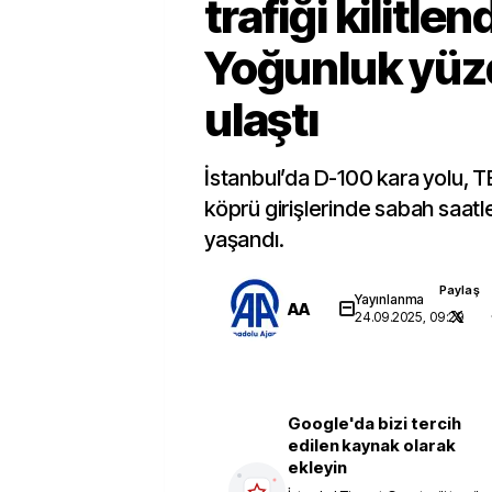
trafiği kilitlend
Yoğunluk yüz
ulaştı
İstanbul’da D-100 kara yolu, 
köprü girişlerinde sabah saatl
yaşandı.
Paylaş
Yayınlanma
AA
24.09.2025, 09:29
Google'da bizi tercih
edilen kaynak olarak
ekleyin