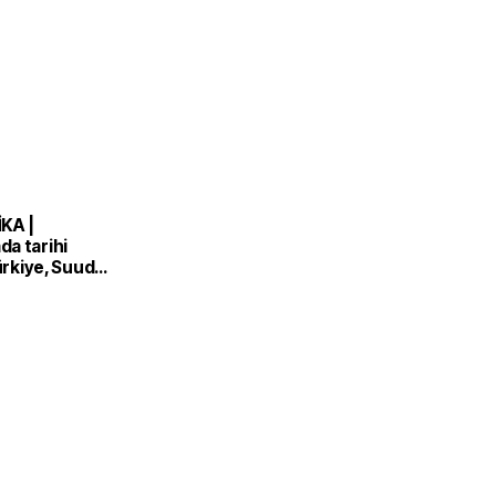
KA |
a tarihi
Türkiye, Suudi
n ve Pakistan
nlaşması'nı