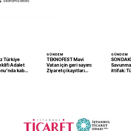
Ekonomi Editörü
GÜNDEM
GÜNDEM
z Türkiye
TEKNOFEST Mavi
SON DAKİ
eklifi Adalet
Vatan için geri sayım:
Savunmad
nu’nda kabul
Ziyaretçi kayıtları
ittifak: 
başladı
Arabista
'Mekke A
imzaladı