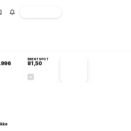
ÜYE
CANLI BORSA
Girişi
omisyonu’nda kabul edildi
BRENTSPOT
.996
81,50
PİYASA
VERİLERİ
+0,91%
-1,55%
+0,00
-1,28
ekke