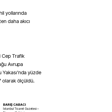
il yollarında
ten daha akıcı
i Cep Trafik
luğu Avrupa
u Yakası'nda yüzde
 olarak ölçüldü.
BARIŞ CABACI
İstanbul Ticaret Gazetesi –