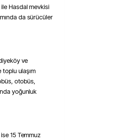
le Hasdal mevkisi
ımında da sürücüler
diyeköy ve
e toplu ulaşım
obüs, otobüs,
ında yoğunluk
 ise 15 Temmuz