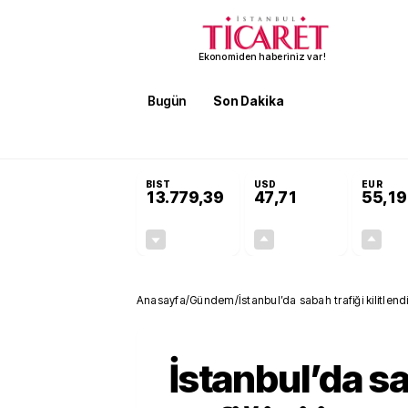
Ekonomiden haberiniz var!
Bugün
Son Dakika
Finans
EKST
SON DAKİKA
Terörsüz Türkiye Yasası teklifi 
BIST
USD
EUR
13.779,39
47,71
55,19
-0,14%
+0,18%
-19,42
0,09
Anasayfa
/
Gündem
/
İstanbul’da sabah trafiği kilitlen
İstanbul’da s