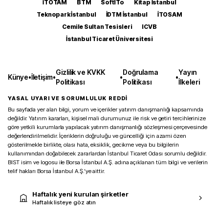
İTOTAM
BTM
SoftITo
Kitap İstanbul
Teknopark İstanbul
İDTM İstanbul
İTOSAM
Cemile Sultan Tesisleri
ICVB
İstanbul Ticaret Üniversitesi
Gizlilik ve KVKK
Doğrulama
Yayın
Künye
•
İletişim
•
•
•
Politikası
Politikası
İlkeleri
YASAL UYARI VE SORUMLULUK REDDİ
Bu sayfada yer alan bilgi, yorum ve içerikler yatırım danışmanlığı kapsamında
değildir. Yatırım kararları, kişisel mali durumunuz ile risk ve getiri tercihlerinize
göre yetkili kurumlarla yapılacak yatırım danışmanlığı sözleşmesi çerçevesinde
değerlendirilmelidir. İçeriklerin doğruluğu ve güncelliği için azami özen
gösterilmekle birlikte, olası hata, eksiklik, gecikme veya bu bilgilerin
kullanımından doğabilecek zararlardan İstanbul Ticaret Odası sorumlu değildir.
BIST isim ve logosu ile Borsa İstanbul A.Ş. adına açıklanan tüm bilgi ve verilerin
telif hakları Borsa İstanbul A.Ş.’ye aittir.
Haftalık yeni kurulan şirketler
Haftalık listeye göz atın