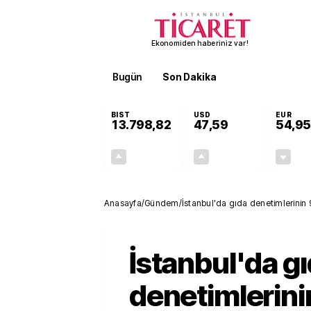
Ekonomiden haberiniz var!
Bugün
Son Dakika
Finans
EKST
BIST
USD
EUR
13.798,82
47,59
54,95
+0,70%
+0,05%
95,68
0,03
Anasayfa
/
Gündem
/
İstanbul'da gıda denetimlerinin 9
İstanbul'da g
denetimlerinin