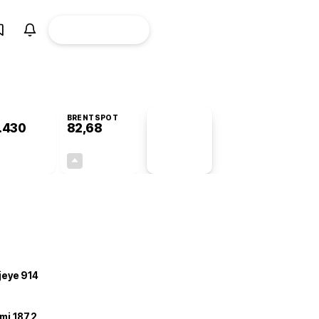
ÜYE
CANLI BORSA
Girişi
BRENTSPOT
.430
82,68
PİYASA
VERİLERİ
-0,72%
+4,78%
+0,00
3,77
ojeye 914
mi 187,2