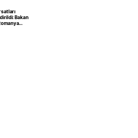
ırsatları
irildi: Bakan
 Romanya
Kırsal
Bakanı ile