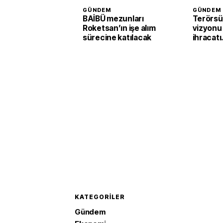
GÜNDEM
GÜNDEM
BAİBÜ mezunları
Terörsü
Roketsan’ın işe alım
vizyonu
sürecine katılacak
ihracatı
güçlend
KATEGORILER
Gündem