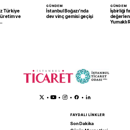
GÜNDEM
GÜNDEM
z Türkiye
İstanbul Boğazı’nda
İşbirliği f
 üretim ve
dev vinç gemisi geçişi
değerlend
Yumaklı
irecek
Tarım ve 
Kalkınma 
görüştü
•
•
•
•
FAYDALI LINKLER
Son Dakika