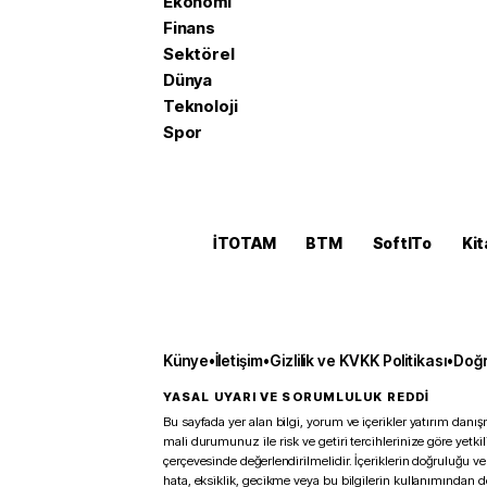
Ekonomi
Finans
Sektörel
Dünya
Teknoloji
Spor
İTOTAM
BTM
SoftITo
Kit
Künye
•
İletişim
•
Gizlilik ve KVKK Politikası
•
Doğr
YASAL UYARI VE SORUMLULUK REDDİ
Bu sayfada yer alan bilgi, yorum ve içerikler yatırım danışm
mali durumunuz ile risk ve getiri tercihlerinize göre yetk
çerçevesinde değerlendirilmelidir. İçeriklerin doğruluğu ve
hata, eksiklik, gecikme veya bu bilgilerin kullanımından 