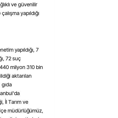
lıklı ve güvenilir
 çalışma yapıldığı
netim yapıldığı, 7
ğı, 72 suç
440 milyon 310 bin
ildiği aktarılan
 gıda
tanbul'da
i, İl Tarım ve
lçe müdürlüğümüz,