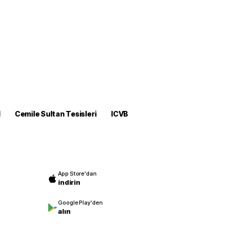
M
Cemile Sultan Tesisleri
ICVB
App Store'dan
indirin
Google Play'den
alın