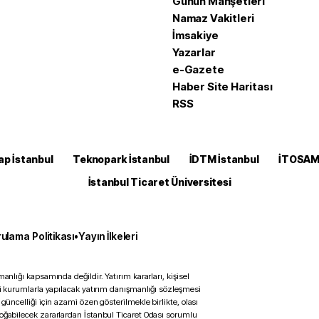
Günün Manşetleri
Namaz Vakitleri
İmsakiye
Yazarlar
e-Gazete
Haber Site Haritası
RSS
ap İstanbul
Teknopark İstanbul
İDTM İstanbul
İTOSA
İstanbul Ticaret Üniversitesi
ulama Politikası
•
Yayın İlkeleri
anlığı kapsamında değildir. Yatırım kararları, kişisel
ili kurumlarla yapılacak yatırım danışmanlığı sözleşmesi
 güncelliği için azami özen gösterilmekle birlikte, olası
doğabilecek zararlardan İstanbul Ticaret Odası sorumlu