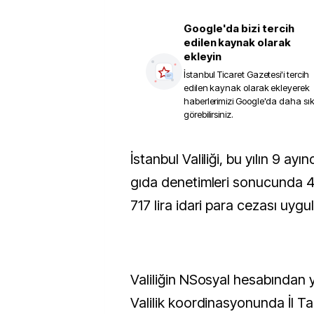
Google'da bizi tercih
edilen kaynak olarak
ekleyin
İstanbul Ticaret Gazetesi
'i tercih
edilen kaynak olarak ekleyerek
haberlerimizi Google'da daha sı
görebilirsiniz.
İstanbul Valiliği, bu yılın 9 ayında kentte yapılan
gıda denetimleri sonucunda 4
717 lira idari para cezası uygul
Valiliğin NSosyal hesabından 
Valilik koordinasyonunda İl T