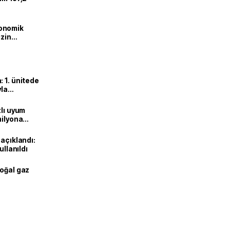
onomik
izin
lendirdik
 1. ünitede
yla
zlı uyum
milyona
 açıklandı:
ullanıldı
doğal gaz