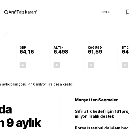
Ara
"
Faiz kararı
"
Ctrl K
RA
GBP
ALTIN
XAGUSD
BTC
64,16
6.498
61,59
64
-0,11%
+0,10%
+0,02%
-0,73%
-0,06
0,07
1,50
-0,45
 aylık bilançosu: 440 milyon lira ceza kesildi
Manşetten Seçmeler
ıda
Sıfır atık hedefi için 161 pr
milyon liralık destek
 9 aylık
Borsa İstanbul’da işlem hac