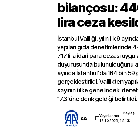
bilançosu: 44
lira ceza kesil
İstanbul Valiliği, yılın ilk 9 ayı
yapılan gıda denetimlerinde 4
717 lira idari para cezası uygu
duyurusunda bulunulduğunu açık
ayında İstanbul'da 164 bin 59 
gerçekleştirildi. Valilikten yap
sayının ülke genelindeki dene
17,3'üne denk geldiği belirtildi.
Paylaş
Yayınlanma
AA
13.10.2025, 15:13