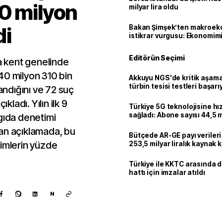
0 milyon
milyar lira oldu
di
Bakan Şimşek’ten makroek
istikrar vurgusu: Ekonomim
dayanıklılığını daha da güç
Editörün Seçimi
nda kent genelinde
40 milyon 310 bin
Akkuyu NGS'de kritik aşama:
türbin tesisi testleri başarı
landığını ve 72 suç
tamamlandı
ladı. Yılın ilk 9
Türkiye 5G teknolojisine hı
sağladı: Abone sayısı 44,5 
gıda denetimi
ulaştı
ılan açıklamada, bu
Bütçede AR-GE payı verileri
timlerin yüzde
253,5 milyar liralık kaynak k
Türkiye ile KKTC arasında 
hattı için imzalar atıldı
N