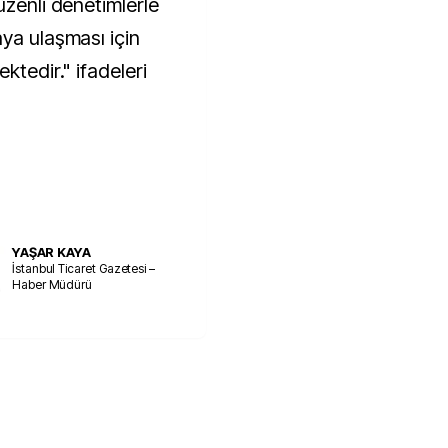
üzenli denetimlerle
aya ulaşması için
ktedir." ifadeleri
YAŞAR KAYA
İstanbul Ticaret Gazetesi –
Haber Müdürü