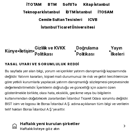
İTOTAM
BTM
SoftITo
Kitap İstanbul
Teknopark İstanbul
İDTM İstanbul
İTOSAM
Cemile Sultan Tesisleri
ICVB
İstanbul Ticaret Üniversitesi
Gizlilik ve KVKK
Doğrulama
Yayın
Künye
•
İletişim
•
•
•
Politikası
Politikası
İlkeleri
YASAL UYARI VE SORUMLULUK REDDİ
Bu sayfada yer alan bilgi, yorum ve içerikler yatırım danışmanlığı kapsamında
değildir. Yatırım kararları, kişisel mali durumunuz ile risk ve getiri tercihlerinize
göre yetkili kurumlarla yapılacak yatırım danışmanlığı sözleşmesi çerçevesinde
değerlendirilmelidir. İçeriklerin doğruluğu ve güncelliği için azami özen
gösterilmekle birlikte, olası hata, eksiklik, gecikme veya bu bilgilerin
kullanımından doğabilecek zararlardan İstanbul Ticaret Odası sorumlu değildir.
BIST isim ve logosu ile Borsa İstanbul A.Ş. adına açıklanan tüm bilgi ve verilerin
telif hakları Borsa İstanbul A.Ş.’ye aittir.
Haftalık yeni kurulan şirketler
Haftalık listeye göz atın