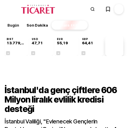
Bugün
Son Dakika
Finans
EKSTRA
BIST
USD
EUR
GBP
13.779,39
47,71
55,19
64,41
PİYASA
VERİLERİ
-0,14%
+0,18%
+0,32%
+0,38%
Gündem
İstanbul'da genç çiftlere 606
Milyon liralık evlilik kredisi
desteği
İstanbul Valiliği, "Evlenecek Gençlerin