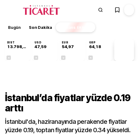
Bugün
Son Dakika
Finans
EKSTRA
BIST
USD
EUR
GBP
13.798,82
47,59
54,97
64,18
PİYASA
VERİLERİ
+0,70%
+0,06%
-0,07%
+0,13%
Gündem
İstanbul’da fiyatlar yüzde 0.19
arttı
İstanbul'da, haziranayında perakende fiyatlar
yüzde 0.19, toptan fiyatlar yüzde 0.34 yükseldi.