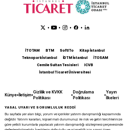
•
•
•
•
İTOTAM
BTM
SoftITo
Kitap İstanbul
Teknopark İstanbul
İDTM İstanbul
İTOSAM
Cemile Sultan Tesisleri
ICVB
İstanbul Ticaret Üniversitesi
Gizlilik ve KVKK
Doğrulama
Yayın
Künye
•
İletişim
•
•
•
Politikası
Politikası
İlkeleri
YASAL UYARI VE SORUMLULUK REDDİ
Bu sayfada yer alan bilgi, yorum ve içerikler yatırım danışmanlığı kapsamında
değildir. Yatırım kararları, kişisel mali durumunuz ile risk ve getiri tercihlerinize
göre yetkili kurumlarla yapılacak yatırım danışmanlığı sözleşmesi çerçevesinde
değerlendirilmelidir. İçeriklerin doğruluğu ve güncelliği için azami özen