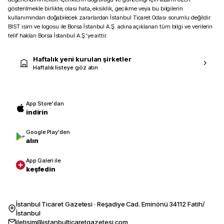
gösterilmekle birlikte, olası hata, eksiklik, gecikme veya bu bilgilerin
kullanımından doğabilecek zararlardan İstanbul Ticaret Odası sorumlu değildir.
BIST isim ve logosu ile Borsa İstanbul A.Ş. adına açıklanan tüm bilgi ve verilerin
telif hakları Borsa İstanbul A.Ş.’ye aittir.
Haftalık yeni kurulan şirketler
Haftalık listeye göz atın
App Store'dan
indirin
Google Play'den
alın
App Galeri ile
keşfedin
İstanbul Ticaret Gazetesi · Reşadiye Cad. Eminönü 34112 Fatih/
İstanbul
iletisim@istanbulticaretgazetesi.com