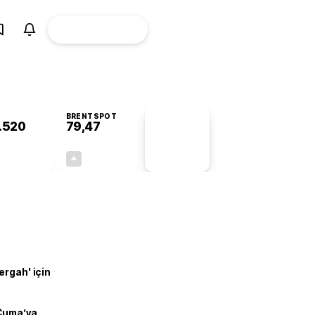
ÜYE
CANLI BORSA
Girişi
BRENTSPOT
.520
79,47
PİYASA
VERİLERİ
+0,66%
+0,71%
+0,00
0,56
ergah' için
 Cuma’ya