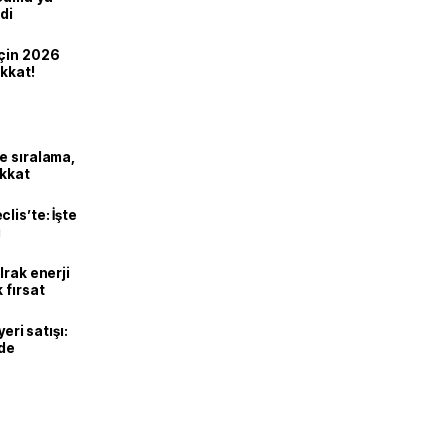
di
için 2026
ikkat!
e sıralama,
ikkat
lis’te: İşte
ı
Irak enerji
 fırsat
eri satışı:
ade