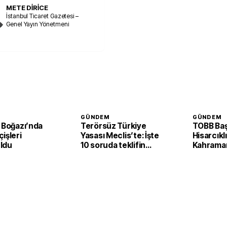
METE DİRİCE
İstanbul Ticaret Gazetesi –
Genel Yayın Yönetmeni
GÜNDEM
GÜNDEM
 Boğazı’nda
Terörsüz Türkiye
TOBB Baş
işleri
Yasası Meclis’te: İşte
Hisarcıkl
ldu
10 soruda teklifin
Kahrama
ayrıntıları
mesajı: '
gücüyle 
ekonomis
lokomoti
şehirleri