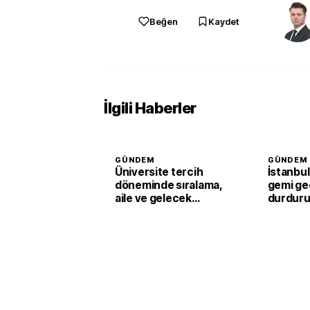
Beğen
Kaydet
İlgili Haberler
GÜNDEM
GÜNDEM
Üniversite tercih
İstanbul
döneminde sıralama,
gemi geç
aile ve gelecek
durduru
kaygısına dikkat