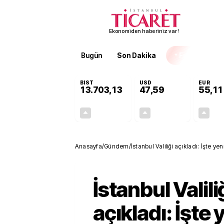
Ekonomiden haberiniz var!
Bugün
Son Dakika
Finans
EKST
BIST
USD
EUR
13.703,13
47,59
55,11
+0,11%
+0,05%
15,20
0,02
Anasayfa
/
Gündem
/
İstanbul Valiliği açıkladı: İşte yen
İstanbul Valili
açıkladı: İşte 