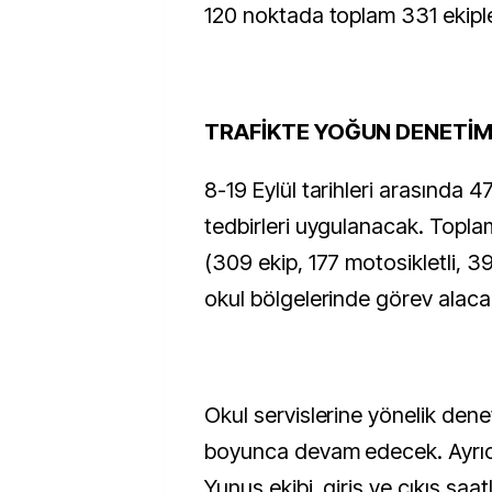
120 noktada toplam 331 ekipl
TRAFİKTE YOĞUN DENETİ
8-19 Eylül tarihleri arasında 4
tedbirleri uygulanacak. Topl
(309 ekip, 177 motosikletli, 3
okul bölgelerinde görev alaca
Okul servislerine yönelik denet
boyunca devam edecek. Ayrıca
Yunus ekibi, giriş ve çıkış saat