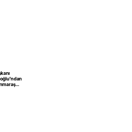
kanı
ıoğlu'ndan
nmaraş
Üretim
Türkiye
inin
f
nden'