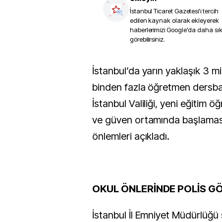
İstanbul Ticaret Gazetesi
'i tercih
edilen kaynak olarak ekleyerek
haberlerimizi Google'da daha sı
görebilirsiniz.
İstanbul’da yarın yaklaşık 3 milyon öğrenci ve 170
binden fazla öğretmen dersba
İstanbul Valiliği, yeni eğitim öğ
ve güven ortamında başlaması
önlemleri açıkladı.
OKUL ÖNLERİNDE POLİS G
İstanbul İl Emniyet Müdürlüğü