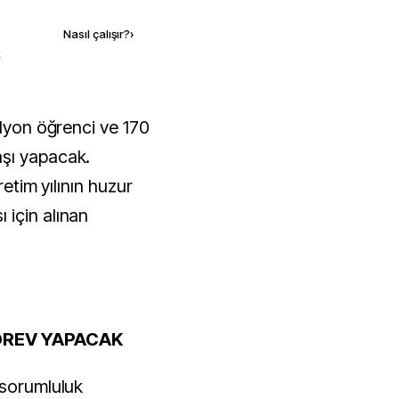
Nasıl çalışır?
›
k
şı yapacak.
retim yılının huzur
 için alınan
ÖREV YAPACAK
 sorumluluk