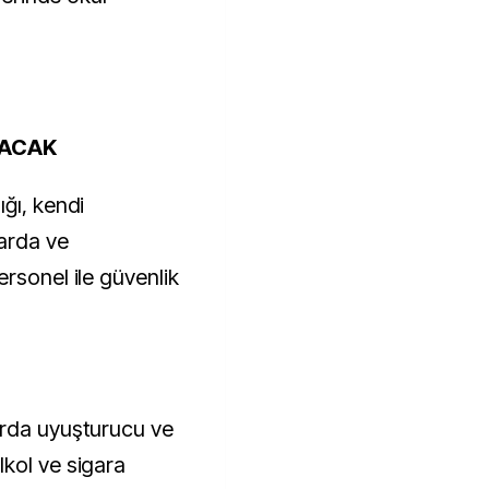
LACAK
ğı, kendi
arda ve
rsonel ile güvenlik
arda uyuşturucu ve
kol ve sigara