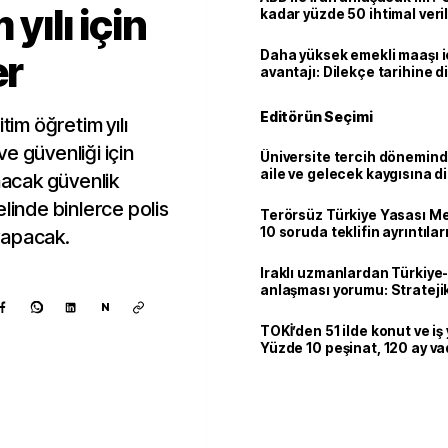
yılı için
kadar yüzde 50 ihtimal veril
er
Daha yüksek emekli maaşı 
avantajı: Dilekçe tarihine d
Editörün Seçimi
tim öğretim yılı
e güvenliği için
Üniversite tercih dönemind
aile ve gelecek kaygısına d
ınacak güvenlik
linde binlerce polis
Terörsüz Türkiye Yasası Mec
10 soruda teklifin ayrıntılar
yapacak.
Iraklı uzmanlardan Türkiye-
anlaşması yorumu: Stratejik
N
TOKİ’den 51 ilde konut ve iş y
Yüzde 10 peşinat, 120 ay v
Kaynak ekle