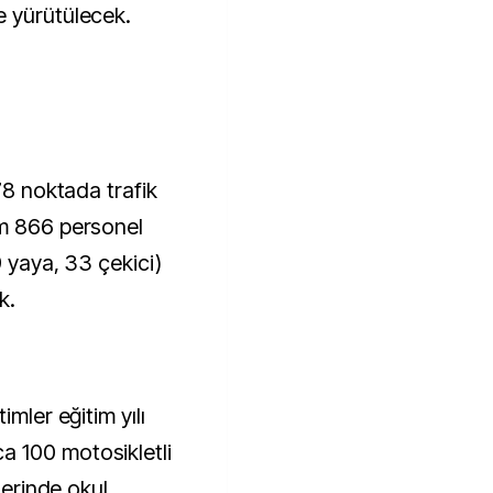
e yürütülecek.
M
78 noktada trafik
am 866 personel
9 yaya, 33 çekici)
k.
imler eğitim yılı
 100 motosikletli
lerinde okul