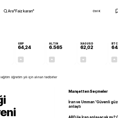
Ara
"
Faiz kararı
"
Ctrl K
RA
GBP
ALTIN
XAGUSD
BTC
64,24
6.565
62,02
64
+0,19%
+0,22%
+1,07%
-0,03%
0,11
0,14
69,29
-0,02
i eğitim öğretim yılı için alınan tedbirler
Manşetten Seçmeler
ği
İran ve Umman 'Güvenli güz
anlaştı
yeni
ABD ile İran anlaşacak mı?