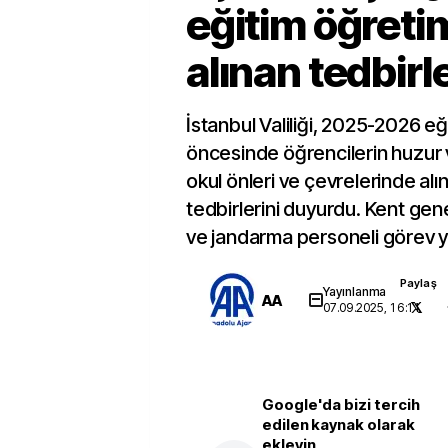
eğitim öğretim 
alınan tedbirl
İstanbul Valiliği, 2025-2026 eği
öncesinde öğrencilerin huzur v
okul önleri ve çevrelerinde al
tedbirlerini duyurdu. Kent gene
ve jandarma personeli görev 
Paylaş
Yayınlanma
AA
07.09.2025, 16:11
Google'da bizi tercih
edilen kaynak olarak
ekleyin