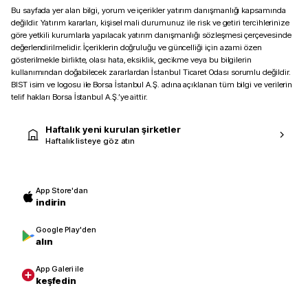
Bu sayfada yer alan bilgi, yorum ve içerikler yatırım danışmanlığı kapsamında
değildir. Yatırım kararları, kişisel mali durumunuz ile risk ve getiri tercihlerinize
göre yetkili kurumlarla yapılacak yatırım danışmanlığı sözleşmesi çerçevesinde
değerlendirilmelidir. İçeriklerin doğruluğu ve güncelliği için azami özen
gösterilmekle birlikte, olası hata, eksiklik, gecikme veya bu bilgilerin
kullanımından doğabilecek zararlardan İstanbul Ticaret Odası sorumlu değildir.
BIST isim ve logosu ile Borsa İstanbul A.Ş. adına açıklanan tüm bilgi ve verilerin
telif hakları Borsa İstanbul A.Ş.’ye aittir.
Haftalık yeni kurulan şirketler
Haftalık listeye göz atın
App Store'dan
indirin
Google Play'den
alın
App Galeri ile
keşfedin