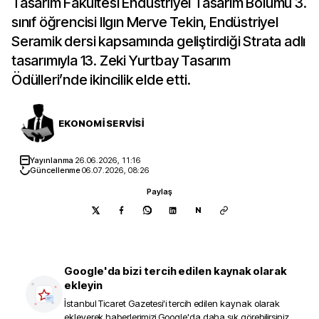
Tasarım Fakültesi Endüstriyel Tasarım Bölümü 3.
sınıf öğrencisi Ilgın Merve Tekin, Endüstriyel
Seramik dersi kapsamında geliştirdiği Strata adlı
tasarımıyla 13. Zeki Yurtbay Tasarım
Ödülleri’nde ikincilik elde etti.
EKONOMİ SERVİSİ
Yayınlanma
26.06.2026, 11:16
Güncellenme
06.07.2026, 08:26
Paylaş
N
Google'da bizi tercih edilen kaynak olarak
ekleyin
İstanbul Ticaret Gazetesi
'i tercih edilen kaynak olarak
ekleyerek haberlerimizi Google'da daha sık görebilirsiniz.