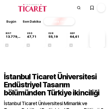
Bugün
Son Dakika
Finans
EKSTRA
BIST
USD
EUR
GBP
13.779,39
47,71
55,19
64,41
PİYASA
VERİLERİ
-0,14%
+0,18%
+0,32%
+0,38%
Kültür-Sanat
İstanbul Ticaret Üniversitesi
Endüstriyel Tasarım
bölümünden Türkiye ikinciliği
İstanbul Ticaret Üniversitesi Mimarlık ve