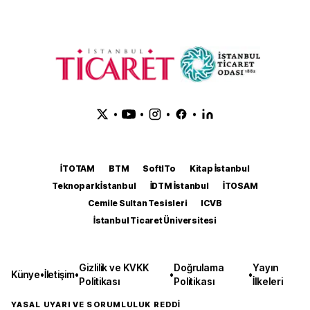
•
•
•
•
İTOTAM
BTM
SoftITo
Kitap İstanbul
Teknopark İstanbul
İDTM İstanbul
İTOSAM
Cemile Sultan Tesisleri
ICVB
İstanbul Ticaret Üniversitesi
Gizlilik ve KVKK
Doğrulama
Yayın
Künye
•
İletişim
•
•
•
Politikası
Politikası
İlkeleri
YASAL UYARI VE SORUMLULUK REDDİ