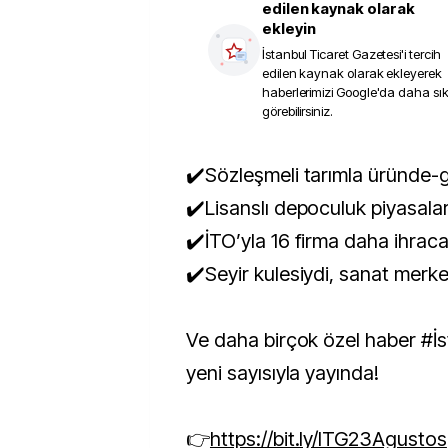
edilen kaynak olarak
ekleyin
İstanbul Ticaret Gazetesi
'i tercih
edilen kaynak olarak ekleyerek
haberlerimizi Google'da daha sı
görebilirsiniz.
✔️Sözleşmeli tarımla üründe-g
✔️Lisanslı depoculuk piyasal
✔️İTO’yla 16 firma daha ihracat
✔️Seyir kulesiydi, sanat merke
Ve daha birçok özel haber #İs
yeni sayısıyla yayında!
👉
https://bit.ly/ITG23Agustos