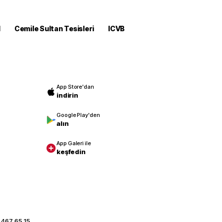
M
Cemile Sultan Tesisleri
ICVB
App Store'dan
indirin
Google Play'den
alın
App Galeri ile
keşfedin
 467 65 15