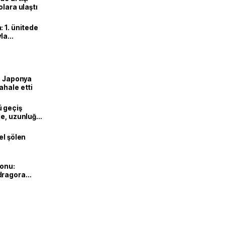
olara ulaştı
 1. ünitede
yla
ve Japonya
ahale etti
ü geçiş
de, uzunluğu
el şölen
yonu:
dragora