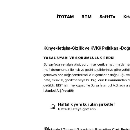
İTOTAM
BTM
SoftITo
Kit
Künye
•
İletişim
•
Gizlilik ve KVKK Politikası
•
Doğr
YASAL UYARI VE SORUMLULUK REDDİ
Bu sayfada yer alan bilgi, yorum ve içerikler yatırım danışm
mali durumunuz ile risk ve getiri tercihlerinize göre yetk
çerçevesinde değerlendirilmelidir. İçeriklerin doğruluğu ve
hata, eksiklik, gecikme veya bu bilgilerin kullanımından 
değildir. BIST isim ve logosu ile Borsa İstanbul A.Ş. adına a
İstanbul A.Ş.’ye aittir.
Haftalık yeni kurulan şirketler
Haftalık listeye göz atın
İstanbul Ticaret Gazetesi · Reşadiye Cad. Emin