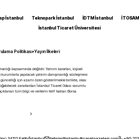
ap İstanbul
Teknopark İstanbul
İDTM İstanbul
İTOSA
İstanbul Ticaret Üniversitesi
ulama Politikası
•
Yayın İlkeleri
anlığı kapsamında değildir. Yatırım kararları, kişisel
ili kurumlarla yapılacak yatırım danışmanlığı sözleşmesi
 güncelliği için azami özen gösterilmekle birlikte, olası
doğabilecek zararlardan İstanbul Ticaret Odası sorumlu
çıklanan tüm bilgi ve verilerin telif hakları Borsa
önü 34112 Fatih/İstanbul
iletisim@istanbulticaretgazetesi.com
+90 212