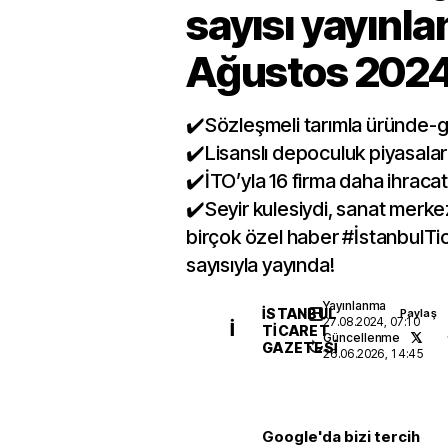
sayısı yayınla
Ağustos 2024
✔️Sözleşmeli tarımla üründe-ge
✔️Lisanslı depoculuk piyasal
✔️İTO’yla 16 firma daha ihracata
✔️Seyir kulesiydi, sanat merke
birçok özel haber #İstanbulTic
sayısıyla yayında!
Yayınlanma
İSTANBUL
Paylaş
27.08.2024, 07:10
İ
TICARET
Güncellenme
GAZETESI
26.06.2026, 14:45
Google'da bizi tercih