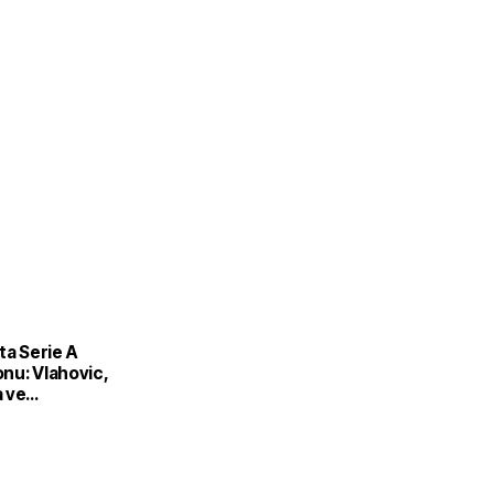
ta Serie A
nu: Vlahovic,
 ve
ra iddiası