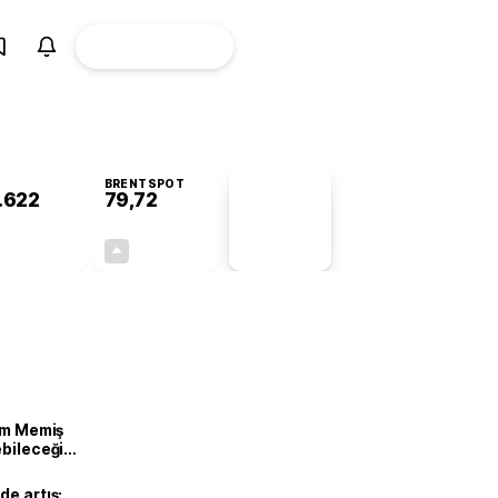
ÜYE
CANLI BORSA
Girişi
BRENTSPOT
.622
79,72
PİYASA
VERİLERİ
+0,86%
+1,03%
+0,00
0,81
lam Memiş
ebileceği
var
de artış: