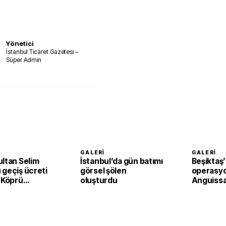
Yönetici
İstanbul Ticaret Gazetesi –
Süper Admin
GALERI
GALERI
ultan Selim
İstanbul’da gün batımı
Beşiktaş’
 geçiş ücreti
görsel şölen
operasyo
 Köprü
oluşturdu
Anguissa
 uzunluğu ve
Mandrago
iği kaç metre?