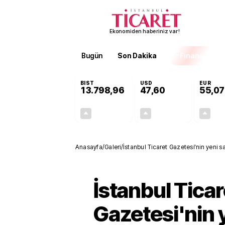
Ekonomiden haberiniz var!
Bugün
Son Dakika
Finans
EKST
BIST
USD
EUR
13.798,96
47,60
55,07
+0,70%
+0,06%
95,83
0,03
Anasayfa
/
Galeri
/
İstanbul Ticaret Gazetesi'nin yeni s
İstanbul Ticar
Gazetesi'nin 