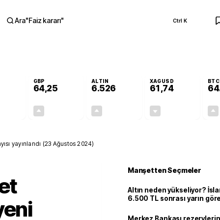
Ara
"
Faiz kararı
"
Ctrl K
RA
GBP
ALTIN
XAGUSD
BTC
64,25
6.526
61,74
64
+0,12%
+0,23%
+0,46%
-0,48%
0,06
0,15
29,74
-0,30
ayısı yayınlandı (23 Ağustos 2024)
Manşetten Seçmeler
et
Altın neden yükseliyor? İs
6.500 TL sonrası yarın gör
yeni
seviyeyi açıkladı: 2 ihtimal 
Merkez Bankası rezervlerin