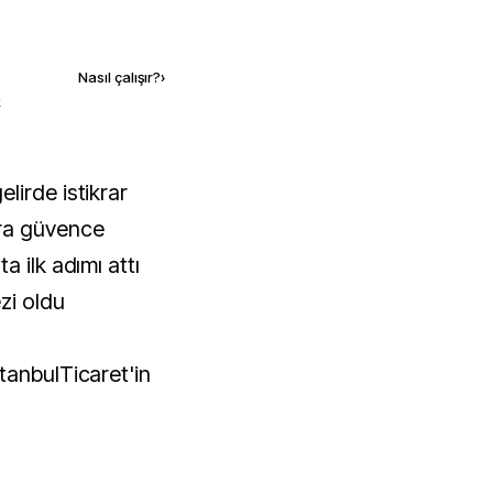
Kaynak ekle
Nasıl çalışır?
›
k
elirde istikrar
ara güvence
a ilk adımı attı
zi oldu
tanbulTicaret'in