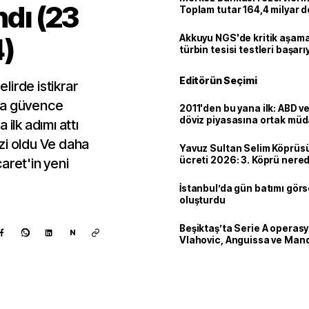
ndı (23
Toplam tutar 164,4 milyar d
)
Akkuyu NGS'de kritik aşama:
türbin tesisi testleri başarı
tamamlandı
Editörün Seçimi
lirde istikrar
ara güvence
2011'den bu yana ilk: ABD 
döviz piyasasına ortak müd
 ilk adımı attı
zi oldu Ve daha
Yavuz Sultan Selim Köprüs
ücreti 2026: 3. Köprü nere
aret'in yeni
ve yüksekliği kaç metre?
İstanbul’da gün batımı görs
oluşturdu
Beşiktaş’ta Serie A operas
N
Vlahovic, Anguissa ve Man
iddiası