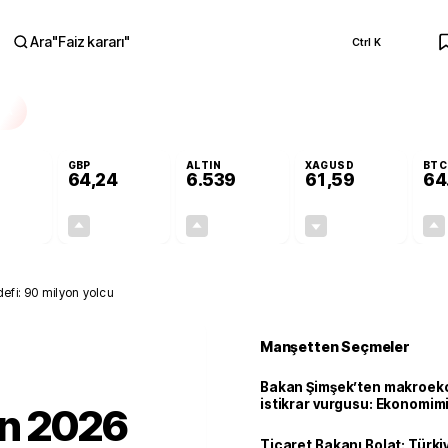
Ara
"
Faiz kararı
"
Ctrl K
RA
GBP
ALTIN
XAGUSD
BTC
64,24
6.539
61,59
64
+0,03%
+0,22%
+0,66%
-0,73%
0,02
0,14
42,67
-0,45
efi: 90 milyon yolcu
Manşetten Seçmeler
Bakan Şimşek’ten makroek
istikrar vurgusu: Ekonomim
ın 2026
dayanıklılığını daha da güç
Ticaret Bakanı Bolat: Türk