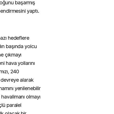
çoğunu başarmış
lendirmesini yaptı.
bazı hedeflere
lın başında yolcu
ne çıkmayı
ni hava yollarını
mızı, 240
 devreye alarak
amını yenilenebilir
 havalimanı olmayı
lü paralel
k olacak bir