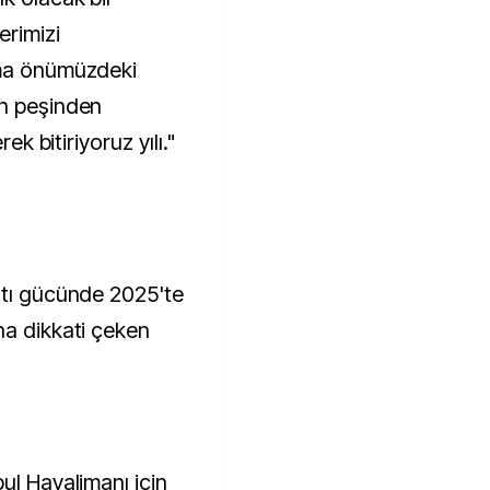
erimizi
ama önümüzdeki
in peşinden
ek bitiriyoruz yılı."
ntı gücünde 2025'te
na dikkati çeken
ul Havalimanı için