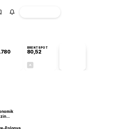
ÜYE
CANLI BORSA
Girişi
BRENTSPOT
.780
80,52
PİYASA
VERİLERİ
+0,46%
+2,04%
+0,00
1,61
onomik
izin
lendirdik
iye-Polonya