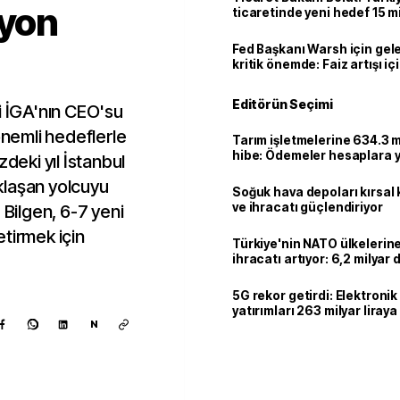
lyon
ticaretinde yeni hedef 15 mi
Fed Başkanı Warsh için gel
kritik önemde: Faiz artışı içi
var
Editörün Seçimi
i İGA'nın CEO'su
önemli hedeflerle
Tarım işletmelerine 634.3 m
hibe: Ödemeler hesaplara ya
zdeki yıl İstanbul
klaşan yolcuyu
Soğuk hava depoları kırsal 
ve ihracatı güçlendiriyor
 Bilgen, 6-7 yeni
tirmek için
Türkiye'nin NATO ülkeleri
ihracatı artıyor: 6,2 milyar d
milyar doları aştı
5G rekor getirdi: Elektroni
yatırımları 263 milyar liraya
N