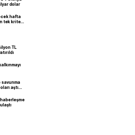
lyar dolar
ecek hafta
n tek kriter
ilyon TL
tırıldı
kalkınmayı
ne savunma
oları aştı
k haberleşme
 ulaştı