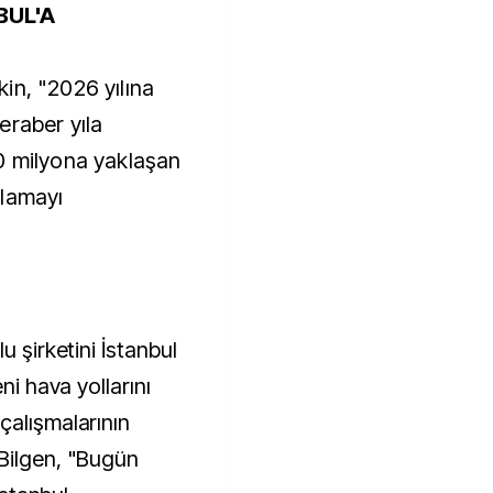
BUL'A
şkin, "2026 yılına
eraber yıla
0 milyona yaklaşan
rlamayı
u şirketini İstanbul
ni hava yollarını
çalışmalarının
Bilgen, "Bugün