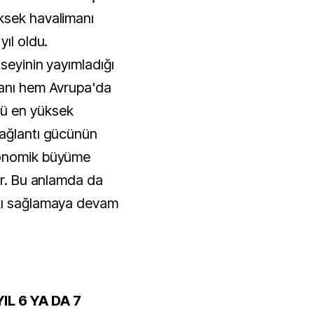
ksek havalimanı
yıl oldu.
seyinin yayımladığı
manı hem Avrupa'da
ü en yüksek
Bağlantı gücünün
konomik büyüme
ar. Bu anlamda da
tkı sağlamaya devam
L 6 YA DA 7