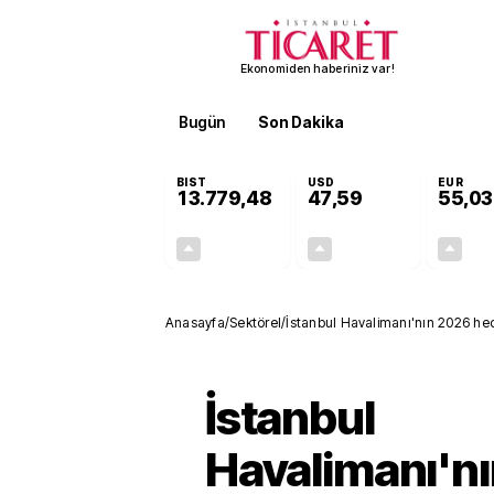
Ekonomiden haberiniz var!
Bugün
Son Dakika
Finans
EKST
BIST
USD
EUR
13.779,48
47,59
55,03
+0,56%
+0,06%
76,35
0,03
Anasayfa
/
Sektörel
/
İstanbul Havalimanı'nın 2026 hed
İstanbul
Havalimanı'n