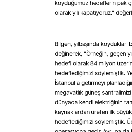
koyduğumuz hedeflerin pek 
olarak yılı kapatıyoruz." değer
Bilgen, yılbaşında koydukları 
değinerek, "Örneğin, geçen yı
hedefi olarak 84 milyon üzeri
hedeflediğimizi söylemiştik. Ye
İstanbul'a getirmeyi planladığı
megavatlık güneş santralimizi
dünyada kendi elektriğinin tam
kaynaklardan üreten ilk büyük
hedeflediğimizi söylemiştik. Üç
operasyona geçiş Avrupa'da il