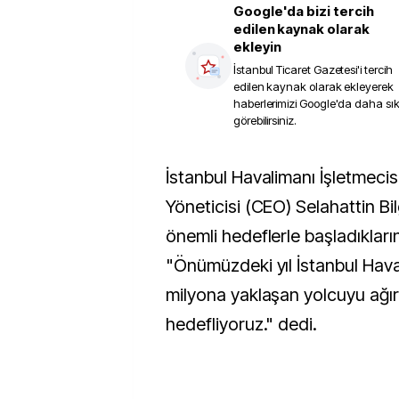
Google'da bizi tercih
edilen kaynak olarak
ekleyin
İstanbul Ticaret Gazetesi
'i tercih
edilen kaynak olarak ekleyerek
haberlerimizi Google'da daha sı
görebilirsiniz.
İstanbul Havalimanı İşletmecisi İGA'nın Üst
Yöneticisi (CEO) Selahattin Bi
önemli hedeflerle başladıkların
"Önümüzdeki yıl İstanbul Hav
milyona yaklaşan yolcuyu ağı
hedefliyoruz." dedi.