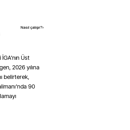
Kaynak ekle
Nasıl çalışır?
›
k
lgen, 2026 yılına
ı belirterek,
alimanı'nda 90
rlamayı