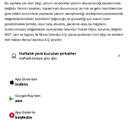
Bu sayfada yer alan bilgi, yorum ve içerikler yatırım danışmanlığı kapsamında
değildir. Yatırım kararları, kişisel mali durumunuz ile risk ve getiri tercihlerinize
göre yetkili kurumlarla yapılacak yatırım danışmanlığı sözleşmesi çerçevesinde
değerlendirilmelidir. İçeriklerin doğruluğu ve güncelliği için azami özen
gösterilmekle birlikte, olası hata, eksiklik, gecikme veya bu bilgilerin
kullanımından doğabilecek zararlardan İstanbul Ticaret Odası sorumlu değildir.
BIST isim ve logosu ile Borsa İstanbul A.Ş. adına açıklanan tüm bilgi ve verilerin
telif hakları Borsa İstanbul A.Ş.’ye aittir.
Haftalık yeni kurulan şirketler
Haftalık listeye göz atın
App Store'dan
indirin
Google Play'den
alın
App Galeri ile
keşfedin