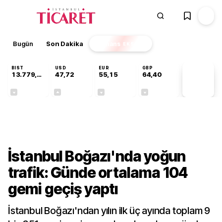
Bugün
Son Dakika
Finans
EKSTRA
BIST
USD
EUR
GBP
13.779,39
47,72
55,15
64,40
PİYASA
VERİLERİ
-0,14%
+0,01%
-0,07%
-0,02%
Gündem
İstanbul Boğazı'nda yoğun
trafik: Günde ortalama 104
gemi geçiş yaptı
İstanbul Boğazı'ndan yılın ilk üç ayında toplam 9