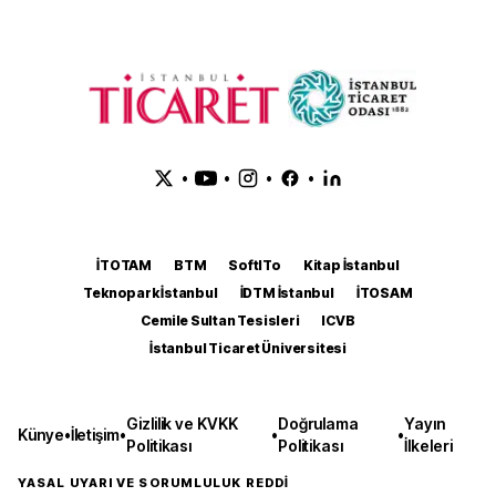
•
•
•
•
İTOTAM
BTM
SoftITo
Kitap İstanbul
Teknopark İstanbul
İDTM İstanbul
İTOSAM
Cemile Sultan Tesisleri
ICVB
İstanbul Ticaret Üniversitesi
Gizlilik ve KVKK
Doğrulama
Yayın
Künye
•
İletişim
•
•
•
Politikası
Politikası
İlkeleri
YASAL UYARI VE SORUMLULUK REDDİ