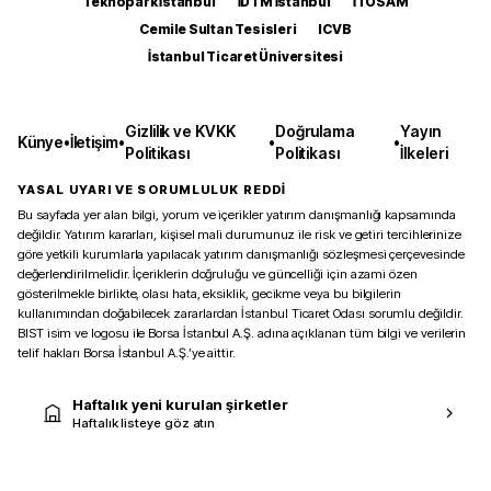
Teknopark İstanbul
İDTM İstanbul
İTOSAM
Cemile Sultan Tesisleri
ICVB
İstanbul Ticaret Üniversitesi
Gizlilik ve KVKK
Doğrulama
Yayın
Künye
•
İletişim
•
•
•
Politikası
Politikası
İlkeleri
YASAL UYARI VE SORUMLULUK REDDİ
Bu sayfada yer alan bilgi, yorum ve içerikler yatırım danışmanlığı kapsamında
değildir. Yatırım kararları, kişisel mali durumunuz ile risk ve getiri tercihlerinize
göre yetkili kurumlarla yapılacak yatırım danışmanlığı sözleşmesi çerçevesinde
değerlendirilmelidir. İçeriklerin doğruluğu ve güncelliği için azami özen
gösterilmekle birlikte, olası hata, eksiklik, gecikme veya bu bilgilerin
kullanımından doğabilecek zararlardan İstanbul Ticaret Odası sorumlu değildir.
BIST isim ve logosu ile Borsa İstanbul A.Ş. adına açıklanan tüm bilgi ve verilerin
telif hakları Borsa İstanbul A.Ş.’ye aittir.
Haftalık yeni kurulan şirketler
Haftalık listeye göz atın