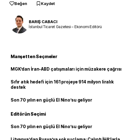
Beğen
Kaydet
BARIŞ CABACI
İstanbul Ticaret Gazetesi – Ekonomi Editörü
Manşetten Seçmeler
MGK’dan İran-ABD çatışmaları için müzakere çağrısı
Sıfır atık hedefi için 161 projeye 914 milyon liralık
destek
Son 70 yılın en güçlü El Nino’su geliyor
Editörün Seçimi
Son 70 yılın en güçlü El Nino’su geliyor
Litvanya’dan Rusya’ya şok suçlama: Çalıntı İHA’larla