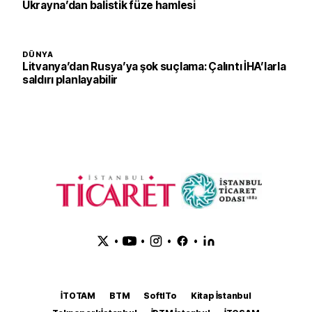
Ukrayna’dan balistik füze hamlesi
DÜNYA
Litvanya’dan Rusya’ya şok suçlama: Çalıntı İHA’larla
saldırı planlayabilir
•
•
•
•
İTOTAM
BTM
SoftITo
Kitap İstanbul