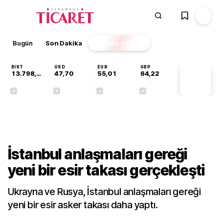
Bugün
Son Dakika
Finans
EKSTRA
BIST
USD
EUR
GBP
13.798,82
47,70
55,01
64,22
PİYASA
VERİLERİ
+0,70%
+0,16%
-0,01%
+0,08%
Dünya
İstanbul anlaşmaları gereği
yeni bir esir takası gerçekleşti
Ukrayna ve Rusya, İstanbul anlaşmaları gereği
yeni bir esir asker takası daha yaptı.