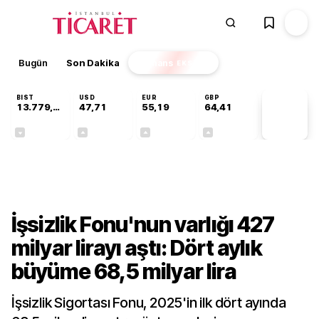
Bugün
Son Dakika
Finans
EKSTRA
BIST
USD
EUR
GBP
13.779,39
47,71
55,19
64,41
PİYASA
VERİLERİ
-0,14%
+0,18%
+0,32%
+0,38%
Gündem
İşsizlik Fonu'nun varlığı 427
milyar lirayı aştı: Dört aylık
büyüme 68,5 milyar lira
İşsizlik Sigortası Fonu, 2025'in ilk dört ayında