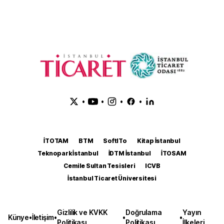
•
•
•
•
İTOTAM
BTM
SoftITo
Kitap İstanbul
Teknopark İstanbul
İDTM İstanbul
İTOSAM
Cemile Sultan Tesisleri
ICVB
İstanbul Ticaret Üniversitesi
Gizlilik ve KVKK
Doğrulama
Yayın
Künye
•
İletişim
•
•
•
Politikası
Politikası
İlkeleri