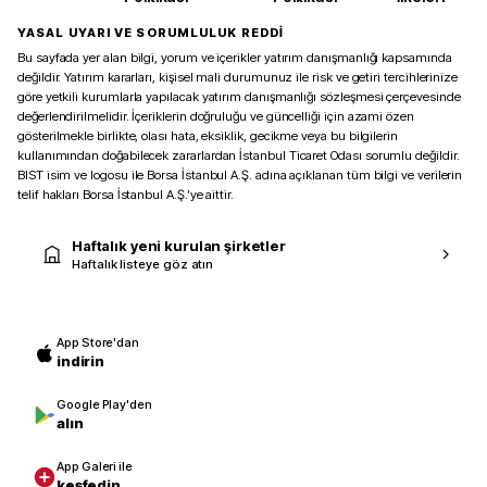
YASAL UYARI VE SORUMLULUK REDDİ
Bu sayfada yer alan bilgi, yorum ve içerikler yatırım danışmanlığı kapsamında
değildir. Yatırım kararları, kişisel mali durumunuz ile risk ve getiri tercihlerinize
göre yetkili kurumlarla yapılacak yatırım danışmanlığı sözleşmesi çerçevesinde
değerlendirilmelidir. İçeriklerin doğruluğu ve güncelliği için azami özen
gösterilmekle birlikte, olası hata, eksiklik, gecikme veya bu bilgilerin
kullanımından doğabilecek zararlardan İstanbul Ticaret Odası sorumlu değildir.
BIST isim ve logosu ile Borsa İstanbul A.Ş. adına açıklanan tüm bilgi ve verilerin
telif hakları Borsa İstanbul A.Ş.’ye aittir.
Haftalık yeni kurulan şirketler
Haftalık listeye göz atın
App Store'dan
indirin
Google Play'den
alın
App Galeri ile
keşfedin