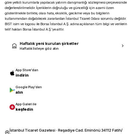
göre yetkili kurumlarla yapılacak yatırım danışmanlığı sözleşmesi çerçevesinde
değerlendirilmelidir. İçeriklerin doğruluğu ve güncelliği için azami özen
gösterilmekle birlikte, olası hata, eksiklik, gecikme veya bu bilgilerin
kullanımından doğabilecek zararlardan İstanbul Ticaret Odası sorumlu değildir.
BIST isim ve logosu ile Borsa İstanbul A.Ş. adına açıklanan tüm bilgi ve verilerin
telif hakları Borsa İstanbul A.Ş.’ye aittir.
Haftalık yeni kurulan şirketler
Haftalık listeye göz atın
App Store'dan
indirin
Google Play'den
alın
App Galeri ile
keşfedin
İstanbul Ticaret Gazetesi · Reşadiye Cad. Eminönü 34112 Fatih/