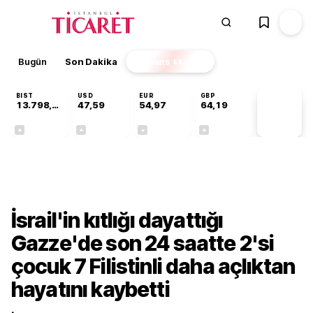
Bugün
Son Dakika
Finans
EKSTRA
BIST
USD
EUR
GBP
13.798,82
47,59
54,97
64,19
PİYASA
VERİLERİ
+0,70%
+0,05%
-0,08%
+0,15%
Gündem
İsrail'in kıtlığı dayattığı
Gazze'de son 24 saatte 2'si
çocuk 7 Filistinli daha açlıktan
hayatını kaybetti