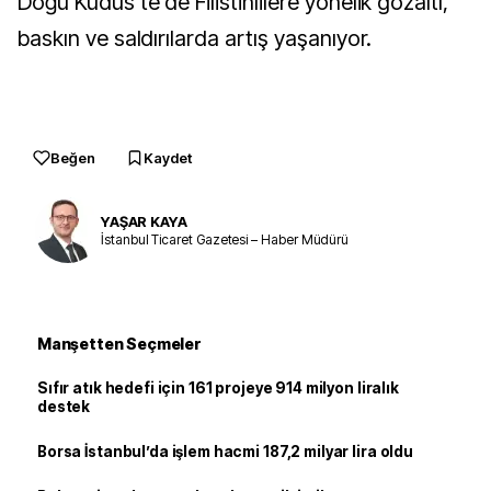
Doğu Kudüs'te de Filistinlilere yönelik gözaltı,
baskın ve saldırılarda artış yaşanıyor.
Beğen
Kaydet
YAŞAR KAYA
İstanbul Ticaret Gazetesi – Haber Müdürü
Manşetten Seçmeler
Sıfır atık hedefi için 161 projeye 914 milyon liralık
destek
Borsa İstanbul’da işlem hacmi 187,2 milyar lira oldu