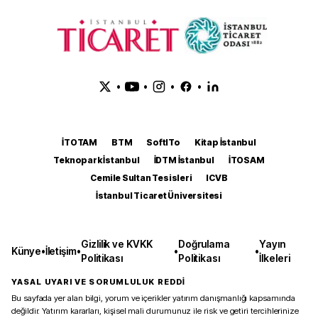
•
•
•
•
İTOTAM
BTM
SoftITo
Kitap İstanbul
Teknopark İstanbul
İDTM İstanbul
İTOSAM
Cemile Sultan Tesisleri
ICVB
İstanbul Ticaret Üniversitesi
Gizlilik ve KVKK
Doğrulama
Yayın
Künye
•
İletişim
•
•
•
Politikası
Politikası
İlkeleri
YASAL UYARI VE SORUMLULUK REDDİ
Bu sayfada yer alan bilgi, yorum ve içerikler yatırım danışmanlığı kapsamında
değildir. Yatırım kararları, kişisel mali durumunuz ile risk ve getiri tercihlerinize