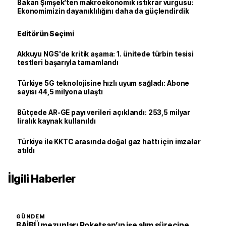
Bakan Şimşek’ten makroekonomik istikrar vurgusu:
Ekonomimizin dayanıklılığını daha da güçlendirdik
Editörün Seçimi
Akkuyu NGS'de kritik aşama: 1. ünitede türbin tesisi
testleri başarıyla tamamlandı
Türkiye 5G teknolojisine hızlı uyum sağladı: Abone
sayısı 44,5 milyona ulaştı
Bütçede AR-GE payı verileri açıklandı: 253,5 milyar
liralık kaynak kullanıldı
Türkiye ile KKTC arasında doğal gaz hattı için imzalar
atıldı
İlgili Haberler
GÜNDEM
BAİBÜ mezunları Roketsan’ın işe alım sürecine