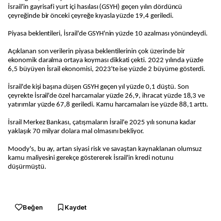
İsrail'in gayrisafi yurt içi hasılası (GSYH) geçen yılın dördüncü
çeyreğinde bir önceki çeyreğe kıyasla yüzde 19,4 geriledi.
Piyasa beklentileri, İsrail'de GSYH'nin yüzde 10 azalması yönündeydi.
Açıklanan son verilerin piyasa beklentilerinin çok üzerinde bir
ekonomik daralma ortaya koyması dikkati çekti. 2022 yılında yüzde
6,5 büyüyen İsrail ekonomisi, 2023'te ise yüzde 2 büyüme gösterdi.
İsrail'de kişi başına düşen GSYH geçen yıl yüzde 0,1 düştü. Son
çeyrekte İsrail'de özel harcamalar yüzde 26,9, ihracat yüzde 18,3 ve
yatırımlar yüzde 67,8 geriledi. Kamu harcamaları ise yüzde 88,1 arttı.
İsrail Merkez Bankası, çatışmaların İsrail'e 2025 yılı sonuna kadar
yaklaşık 70 milyar dolara mal olmasını bekliyor.
Moody's, bu ay, artan siyasi risk ve savaştan kaynaklanan olumsuz
kamu maliyesini gerekçe göstererek İsrail'in kredi notunu
düşürmüştü.
Beğen
Kaydet