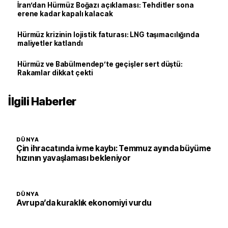
İran’dan Hürmüz Boğazı açıklaması: Tehditler sona
erene kadar kapalı kalacak
Hürmüz krizinin lojistik faturası: LNG taşımacılığında
maliyetler katlandı
Hürmüz ve Babülmendep’te geçişler sert düştü:
Rakamlar dikkat çekti
İlgili Haberler
DÜNYA
Çin ihracatında ivme kaybı: Temmuz ayında büyüme
hızının yavaşlaması bekleniyor
DÜNYA
Avrupa’da kuraklık ekonomiyi vurdu