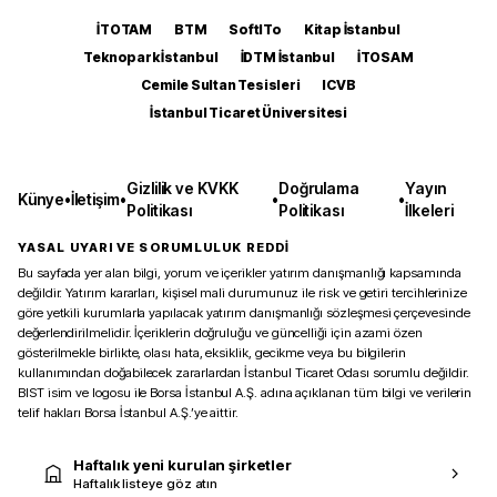
İTOTAM
BTM
SoftITo
Kitap İstanbul
Teknopark İstanbul
İDTM İstanbul
İTOSAM
Cemile Sultan Tesisleri
ICVB
İstanbul Ticaret Üniversitesi
Gizlilik ve KVKK
Doğrulama
Yayın
Künye
•
İletişim
•
•
•
Politikası
Politikası
İlkeleri
YASAL UYARI VE SORUMLULUK REDDİ
Bu sayfada yer alan bilgi, yorum ve içerikler yatırım danışmanlığı kapsamında
değildir. Yatırım kararları, kişisel mali durumunuz ile risk ve getiri tercihlerinize
göre yetkili kurumlarla yapılacak yatırım danışmanlığı sözleşmesi çerçevesinde
değerlendirilmelidir. İçeriklerin doğruluğu ve güncelliği için azami özen
gösterilmekle birlikte, olası hata, eksiklik, gecikme veya bu bilgilerin
kullanımından doğabilecek zararlardan İstanbul Ticaret Odası sorumlu değildir.
BIST isim ve logosu ile Borsa İstanbul A.Ş. adına açıklanan tüm bilgi ve verilerin
telif hakları Borsa İstanbul A.Ş.’ye aittir.
Haftalık yeni kurulan şirketler
Haftalık listeye göz atın