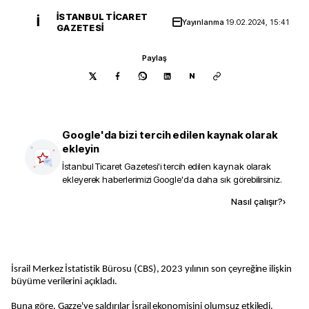
İSTANBUL TICARET
İ
Yayınlanma
19.02.2024, 15:41
GAZETESI
Paylaş
N
Google'da bizi tercih edilen kaynak olarak
ekleyin
İstanbul Ticaret Gazetesi
'i tercih edilen kaynak olarak
ekleyerek haberlerimizi Google'da daha sık görebilirsiniz.
Kaynak ekle
Nasıl çalışır?
›
İsrail Merkez İstatistik Bürosu (CBS), 2023 yılının son çeyreğine ilişkin
büyüme verilerini açıkladı.
Buna göre, Gazze'ye saldırılar İsrail ekonomisini olumsuz etkiledi.