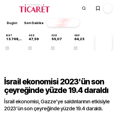
Bugün
Son Dakika
Finans
EKSTRA
BIST
USD
EUR
GBP
13.768,80
47,59
55,07
64,23
PİYASA
VERİLERİ
+0,48%
+0,06%
+0,11%
+0,21%
Dünya
İsrail ekonomisi 2023'ün son
çeyreğinde yüzde 19.4 daraldı
İsrail ekonomisi, Gazze'ye saldırılarının etkisiyle
2023'ün son çeyreğinde yüzde 19.4 daraldı.