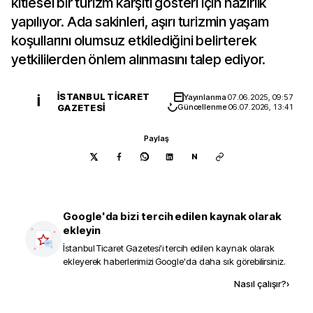
kitlesel bir turizm karşıtı gösteri için hazırlık
yapılıyor. Ada sakinleri, aşırı turizmin yaşam
koşullarını olumsuz etkilediğini belirterek
yetkililerden önlem alınmasını talep ediyor.
İSTANBUL TICARET
Yayınlanma
07.06.2025, 09:57
İ
GAZETESI
Güncellenme
06.07.2026, 13:41
Paylaş
N
Google'da bizi tercih edilen kaynak olarak
ekleyin
İstanbul Ticaret Gazetesi
'i tercih edilen kaynak olarak
ekleyerek haberlerimizi Google'da daha sık görebilirsiniz.
Kaynak ekle
Nasıl çalışır?
›