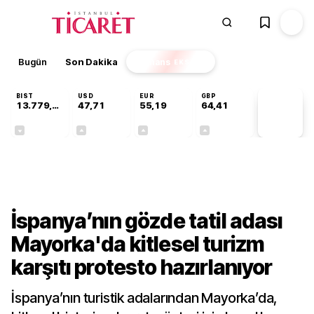
Bugün
Son Dakika
Finans
EKSTRA
BIST
USD
EUR
GBP
13.779,39
47,71
55,19
64,41
PİYASA
VERİLERİ
-0,14%
+0,18%
+0,32%
+0,38%
Dünya
İspanya’nın gözde tatil adası
Mayorka'da kitlesel turizm
karşıtı protesto hazırlanıyor
İspanya’nın turistik adalarından Mayorka’da,