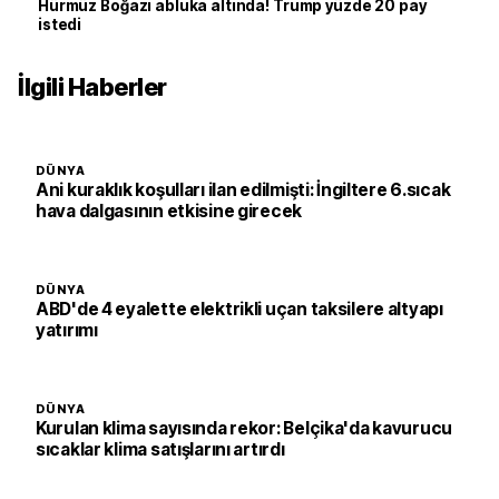
Hürmüz Boğazı abluka altında! Trump yüzde 20 pay
istedi
İlgili Haberler
DÜNYA
Ani kuraklık koşulları ilan edilmişti: İngiltere 6.sıcak
hava dalgasının etkisine girecek
DÜNYA
ABD'de 4 eyalette elektrikli uçan taksilere altyapı
yatırımı
DÜNYA
Kurulan klima sayısında rekor: Belçika'da kavurucu
sıcaklar klima satışlarını artırdı