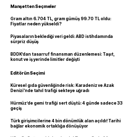
Manşetten Seçmeler
Gram altın 6.704 TL, gram gümüş 99.70 TL oldu:
Fiyatlar neden yükseldi?
Piyasaların beklediği veri geldi: ABD istihdamında
sürpriz düşüş
BDDK’dan tasarruf finansman düzenlemesi: Taşıt,
konut ve iş yerinde limitler değişti
Editörün Seçimi
Küresel gıda güvenliğinde risk: Karadeniz ve Azak
Denizi'nde tahıl trafiği sekteye uğradı
Hürmüz’de gemi trafiği sert düştü: 4 günde sadece 33
geçiş
Türk girişimcilerine 4 bin dönümlük alan açıldı! Tarihi
bağlar ekonomik ortaklığa dönüşüyor