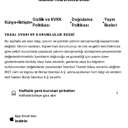
Gizlilik ve KVKK
Doğrulama
Yayın
Künye
•
İletişim
•
•
•
Politikası
Politikası
İlkeleri
YASAL UYARI VE SORUMLULUK REDDİ
Bu sayfada yer alan bilgi, yorum ve içerikler yatırım danışmanlığı kapsamında
değildir. Yatırım kararları, kişisel mali durumunuz ile risk ve getiri tercihlerinize
göre yetkili kurumlarla yapılacak yatırım danışmanlığı sözleşmesi çerçevesinde
değerlendirilmelidir. İçeriklerin doğruluğu ve güncelliği için azami özen
gösterilmekle birlikte, olası hata, eksiklik, gecikme veya bu bilgilerin
kullanımından doğabilecek zararlardan İstanbul Ticaret Odası sorumlu değildir.
BIST isim ve logosu ile Borsa İstanbul A.Ş. adına açıklanan tüm bilgi ve verilerin
telif hakları Borsa İstanbul A.Ş.’ye aittir.
Haftalık yeni kurulan şirketler
Haftalık listeye göz atın
App Store'dan
indirin