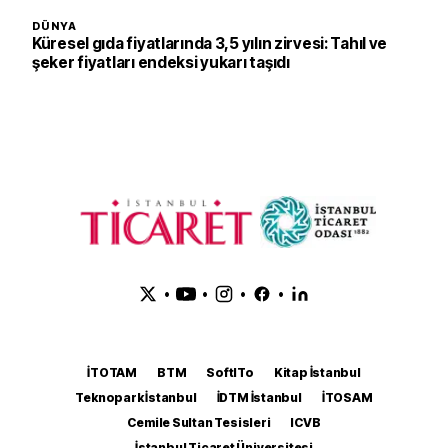
DÜNYA
Küresel gıda fiyatlarında 3,5 yılın zirvesi: Tahıl ve
şeker fiyatları endeksi yukarı taşıdı
•
•
•
•
İTOTAM
BTM
SoftITo
Kitap İstanbul
Teknopark İstanbul
İDTM İstanbul
İTOSAM
Cemile Sultan Tesisleri
ICVB
İstanbul Ticaret Üniversitesi