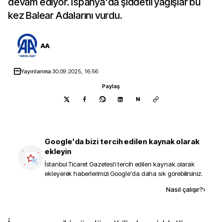
devam ediyor. İspanya'da şiddetli yağışlar bu
kez Balear Adalarını vurdu.
AA
Yayınlanma
30.09.2025, 16:56
Paylaş
N
Google'da bizi tercih edilen kaynak olarak
ekleyin
İstanbul Ticaret Gazetesi
'i tercih edilen kaynak olarak
ekleyerek haberlerimizi Google'da daha sık görebilirsiniz.
Kaynak ekle
Nasıl çalışır?
›