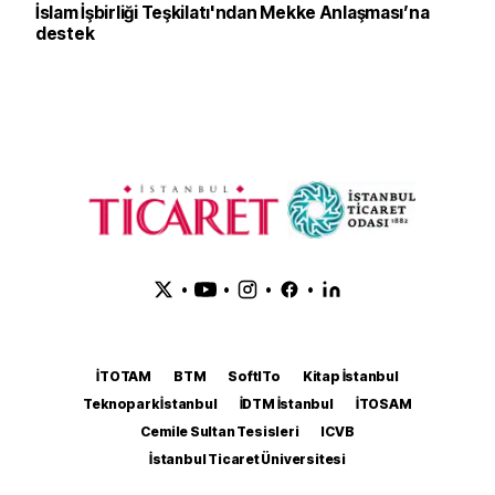
İslam İşbirliği Teşkilatı'ndan Mekke Anlaşması’na
destek
•
•
•
•
İTOTAM
BTM
SoftITo
Kitap İstanbul
Teknopark İstanbul
İDTM İstanbul
İTOSAM
Cemile Sultan Tesisleri
ICVB
İstanbul Ticaret Üniversitesi