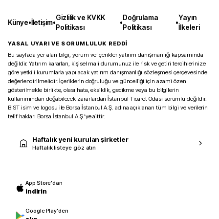
Gizlilik ve KVKK
Doğrulama
Yayın
Künye
•
İletişim
•
•
•
Politikası
Politikası
İlkeleri
YASAL UYARI VE SORUMLULUK REDDİ
Bu sayfada yer alan bilgi, yorum ve içerikler yatırım danışmanlığı kapsamında
değildir. Yatırım kararları, kişisel mali durumunuz ile risk ve getiri tercihlerinize
göre yetkili kurumlarla yapılacak yatırım danışmanlığı sözleşmesi çerçevesinde
değerlendirilmelidir. İçeriklerin doğruluğu ve güncelliği için azami özen
gösterilmekle birlikte, olası hata, eksiklik, gecikme veya bu bilgilerin
kullanımından doğabilecek zararlardan İstanbul Ticaret Odası sorumlu değildir.
BIST isim ve logosu ile Borsa İstanbul A.Ş. adına açıklanan tüm bilgi ve verilerin
telif hakları Borsa İstanbul A.Ş.’ye aittir.
Haftalık yeni kurulan şirketler
Haftalık listeye göz atın
App Store'dan
indirin
Google Play'den