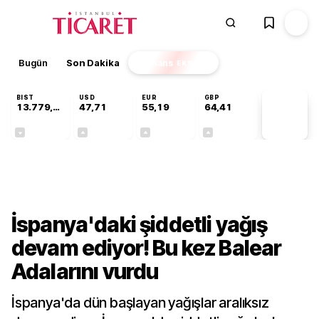
Bugün
Son Dakika
Finans
EKSTRA
BIST
USD
EUR
GBP
13.779,39
47,71
55,19
64,41
PİYASA
VERİLERİ
-0,14%
+0,18%
+0,32%
+0,38%
Dünya
İspanya'daki şiddetli yağış
devam ediyor! Bu kez Balear
Adalarını vurdu
İspanya'da dün başlayan yağışlar aralıksız