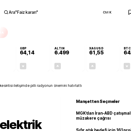
Ara
"
Faiz kararı
"
Ctrl K
RA
GBP
ALTIN
XAGUSD
BTC
64,14
6.499
61,55
64
-0,13%
-0,05%
+0,10%
+0,08%
-0,07
-0,03
6,24
0,05
esintisi iletişimde pilli radyonun önemini hatırlattı
Manşetten Seçmeler
MGK’dan İran-ABD çatışmala
müzakere çağrısı
elektrik
Sıfır atık hedefi için 161 pr