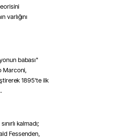
eorisini
n varlığını
dyonun babası"
o Marconi,
ştirerek 1895'te ilk
.
ınırlı kalmadı;
ald Fessenden,