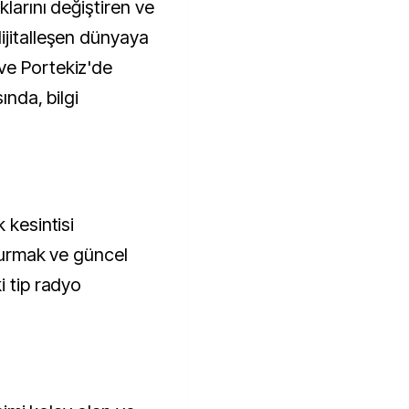
klarını değiştiren ve
ijitalleşen dünyaya
ve Portekiz'de
ında, bilgi
 kesintisi
 kurmak ve güncel
i tip radyo