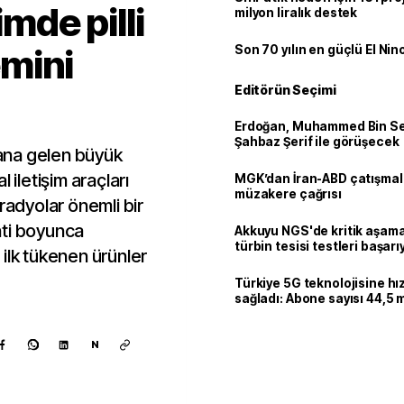
imde pilli
milyon liralık destek
mini
Son 70 yılın en güçlü El Nin
Editörün Seçimi
Erdoğan, Muhammed Bin Se
Şahbaz Şerif ile görüşecek
ana gelen büyük
al iletişim araçları
MGK’dan İran-ABD çatışmala
müzakere çağrısı
i radyolar önemli bir
inti boyunca
Akkuyu NGS'de kritik aşama:
türbin tesisi testleri başarı
ilk tükenen ürünler
tamamlandı
Türkiye 5G teknolojisine hı
sağladı: Abone sayısı 44,5 
ulaştı
N