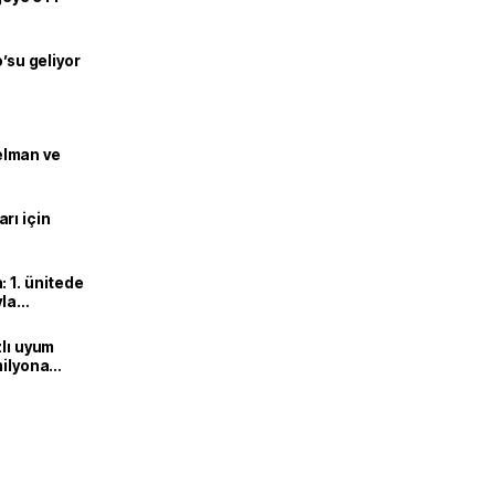
o’su geliyor
lman ve
rı için
 1. ünitede
yla
zlı uyum
milyona