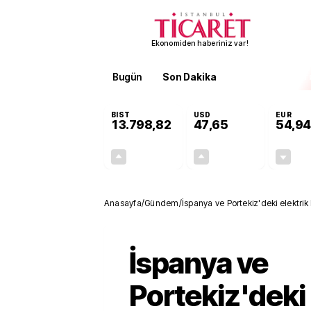
Ekonomiden haberiniz var!
Bugün
Son Dakika
Finans
EKST
BIST
USD
EUR
13.798,82
47,65
54,94
+0,70%
+0,06%
95,68
0,03
Anasayfa
/
Gündem
/
İspanya ve Portekiz'deki elektrik k
İspanya ve
Portekiz'deki 