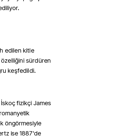
diliyor.
 edilen kitle
 özelliğini sürdüren
ru keşfedildi.
 İskoç fizikçi James
tromanyetik
rak öngörmesiyle
Hertz ise 1887'de