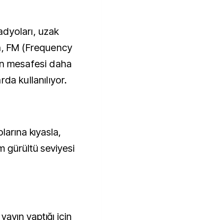
dyoları, uzak
n, FM (Frequency
ın mesafesi daha
da kullanılıyor.
larına kıyasla,
m gürültü seviyesi
ayın yaptığı için