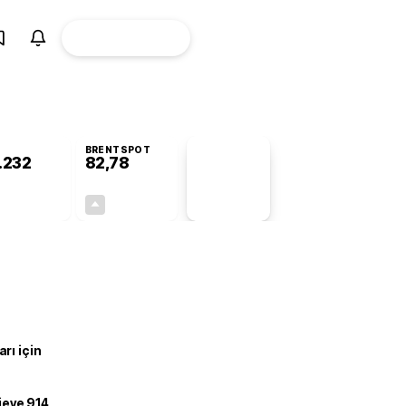
ÜYE
CANLI BORSA
Girişi
BRENTSPOT
.232
82,78
PİYASA
VERİLERİ
-0,76%
+4,90%
+0,00
3,87
rı için
ojeye 914