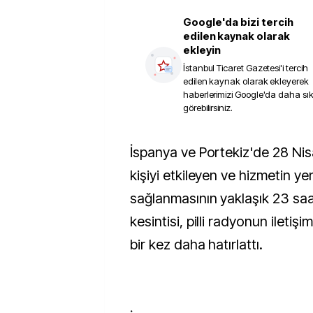
Google'da bizi tercih
edilen kaynak olarak
ekleyin
İstanbul Ticaret Gazetesi
'i tercih
edilen kaynak olarak ekleyerek
haberlerimizi Google'da daha sı
görebilirsiniz.
İspanya ve Portekiz'de 28 Nisan'da milyonlarca
kişiyi etkileyen ve hizmetin y
sağlanmasının yaklaşık 23 saa
kesintisi, pilli radyonun iletiş
bir kez daha hatırlattı.