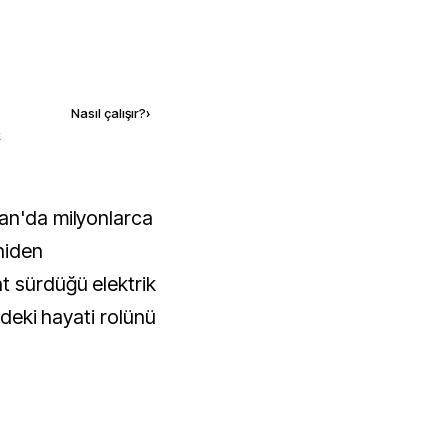
Kaynak ekle
Nasıl çalışır?
›
k
eniden
t sürdüğü elektrik
imdeki hayati rolünü