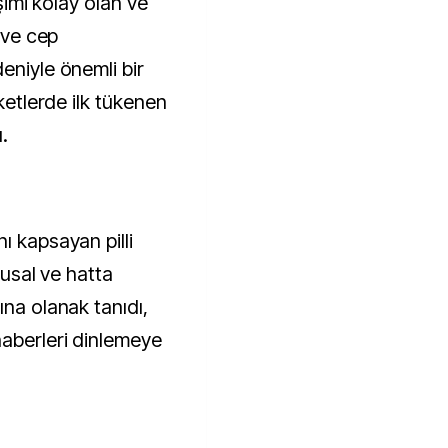
işimi kolay olan ve
t ve cep
eniyle önemli bir
rketlerde ilk tükenen
.
ı kapsayan pilli
ulusal ve hatta
ına olanak tanıdı,
aberleri dinlemeye