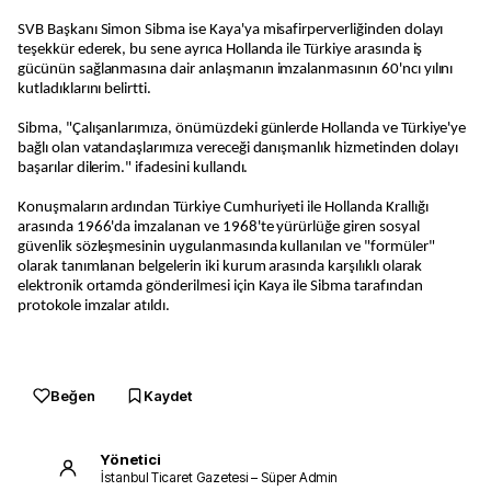
SVB Başkanı Simon Sibma ise Kaya'ya misafirperverliğinden dolayı
teşekkür ederek, bu sene ayrıca Hollanda ile Türkiye arasında iş
gücünün sağlanmasına dair anlaşmanın imzalanmasının 60'ncı yılını
kutladıklarını belirtti.
Sibma, "Çalışanlarımıza, önümüzdeki günlerde Hollanda ve Türkiye'ye
bağlı olan vatandaşlarımıza vereceği danışmanlık hizmetinden dolayı
başarılar dilerim." ifadesini kullandı.
Konuşmaların ardından Türkiye Cumhuriyeti ile Hollanda Krallığı
arasında 1966'da imzalanan ve 1968'te yürürlüğe giren sosyal
güvenlik sözleşmesinin uygulanmasında kullanılan ve "formüler"
olarak tanımlanan belgelerin iki kurum arasında karşılıklı olarak
elektronik ortamda gönderilmesi için Kaya ile Sibma tarafından
protokole imzalar atıldı.
Beğen
Kaydet
Yönetici
İstanbul Ticaret Gazetesi – Süper Admin