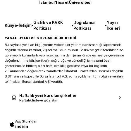
İstanbul Ticaret Üniversitesi
Gizlilik ve KVKK
Doğrulama
Yayın
Künye
•
İletişim
•
•
•
Politikası
Politikası
İlkeleri
YASAL UYARI VE SORUMLULUK REDDİ
Bu sayfada yer alan bilgi, yorum ve içerikler yatırım danışmanlığı kapsamında
değildir. Yatırım kararları, kişisel mali durumunuz ile risk ve getiri tercihlerinize
göre yetkili kurumlarla yapılacak yatırım danışmanlığı sözleşmesi çerçevesinde
değerlendirilmelidir. İçeriklerin doğruluğu ve güncelliği için azami özen
gösterilmekle birlikte, olası hata, eksiklik, gecikme veya bu bilgilerin
kullanımından doğabilecek zararlardan İstanbul Ticaret Odası sorumlu değildir.
BIST isim ve logosu ile Borsa İstanbul A.Ş. adına açıklanan tüm bilgi ve verilerin
telif hakları Borsa İstanbul A.Ş.’ye aittir.
Haftalık yeni kurulan şirketler
Haftalık listeye göz atın
App Store'dan
indirin