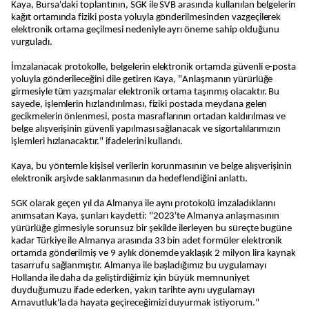
Kaya, Bursa'daki toplantının, SGK ile SVB arasında kullanılan belgelerin
kağıt ortamında fiziki posta yoluyla gönderilmesinden vazgeçilerek
elektronik ortama geçilmesi nedeniyle ayrı öneme sahip olduğunu
vurguladı.
İmzalanacak protokolle, belgelerin elektronik ortamda güvenli e-posta
yoluyla gönderileceğini dile getiren Kaya, "Anlaşmanın yürürlüğe
girmesiyle tüm yazışmalar elektronik ortama taşınmış olacaktır. Bu
sayede, işlemlerin hızlandırılması, fiziki postada meydana gelen
gecikmelerin önlenmesi, posta masraflarının ortadan kaldırılması ve
belge alışverişinin güvenli yapılması sağlanacak ve sigortalılarımızın
işlemleri hızlanacaktır." ifadelerini kullandı.
Kaya, bu yöntemle kişisel verilerin korunmasının ve belge alışverişinin
elektronik arşivde saklanmasının da hedeflendiğini anlattı.
SGK olarak geçen yıl da Almanya ile aynı protokolü imzaladıklarını
anımsatan Kaya, şunları kaydetti: "2023'te Almanya anlaşmasının
yürürlüğe girmesiyle sorunsuz bir şekilde ilerleyen bu süreçte bugüne
kadar Türkiye ile Almanya arasında 33 bin adet formüler elektronik
ortamda gönderilmiş ve 9 aylık dönemde yaklaşık 2 milyon lira kaynak
tasarrufu sağlanmıştır. Almanya ile başladığımız bu uygulamayı
Hollanda ile daha da geliştirdiğimiz için büyük memnuniyet
duyduğumuzu ifade ederken, yakın tarihte aynı uygulamayı
Arnavutluk'la da hayata geçireceğimizi duyurmak istiyorum."