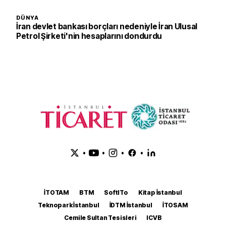
DÜNYA
İran devlet bankası borçları nedeniyle İran Ulusal
Petrol Şirketi'nin hesaplarını dondurdu
•
•
•
•
İTOTAM
BTM
SoftITo
Kitap İstanbul
Teknopark İstanbul
İDTM İstanbul
İTOSAM
Cemile Sultan Tesisleri
ICVB