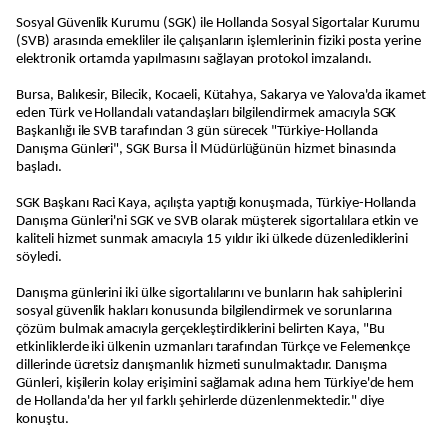
Sosyal Güvenlik Kurumu (SGK) ile Hollanda Sosyal Sigortalar Kurumu
(SVB) arasında emekliler ile çalışanların işlemlerinin fiziki posta yerine
elektronik ortamda yapılmasını sağlayan protokol imzalandı.
Bursa, Balıkesir, Bilecik, Kocaeli, Kütahya, Sakarya ve Yalova'da ikamet
eden Türk ve Hollandalı vatandaşları bilgilendirmek amacıyla SGK
Başkanlığı ile SVB tarafından 3 gün sürecek "Türkiye-Hollanda
Danışma Günleri", SGK Bursa İl Müdürlüğünün hizmet binasında
başladı.
SGK Başkanı Raci Kaya, açılışta yaptığı konuşmada, Türkiye-Hollanda
Danışma Günleri'ni SGK ve SVB olarak müşterek sigortalılara etkin ve
kaliteli hizmet sunmak amacıyla 15 yıldır iki ülkede düzenlediklerini
söyledi.
Danışma günlerini iki ülke sigortalılarını ve bunların hak sahiplerini
sosyal güvenlik hakları konusunda bilgilendirmek ve sorunlarına
çözüm bulmak amacıyla gerçekleştirdiklerini belirten Kaya, "Bu
etkinliklerde iki ülkenin uzmanları tarafından Türkçe ve Felemenkçe
dillerinde ücretsiz danışmanlık hizmeti sunulmaktadır. Danışma
Günleri, kişilerin kolay erişimini sağlamak adına hem Türkiye'de hem
de Hollanda'da her yıl farklı şehirlerde düzenlenmektedir." diye
konuştu.