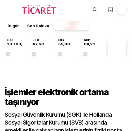
Bugün
Son Dakika
Finans
EKSTRA
BIST
USD
EUR
GBP
13.703,13
47,59
55,09
64,21
PİYASA
VERİLERİ
+0,11%
+0,05%
+0,15%
+0,17%
Dünya
İşlemler elektronik ortama
taşınıyor
Sosyal Güvenlik Kurumu (SGK) ile Hollanda
Sosyal Sigortalar Kurumu (SVB) arasında
emekliler ile çalışanların işlemlerinin fiziki posta