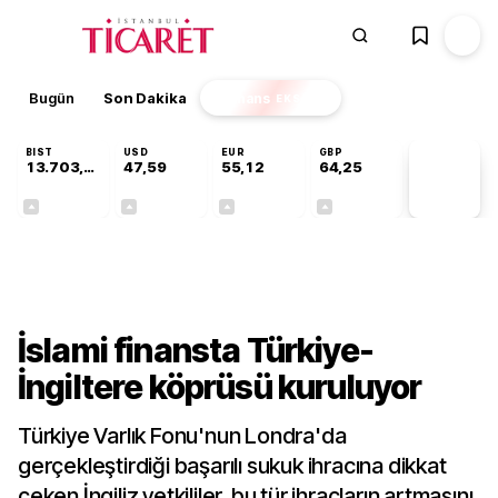
Bugün
Son Dakika
Finans
EKSTRA
BIST
USD
EUR
GBP
13.703,13
47,59
55,12
64,25
PİYASA
VERİLERİ
+0,11%
+0,05%
+0,20%
+0,24%
Finans
İslami finansta Türkiye-
İngiltere köprüsü kuruluyor
Türkiye Varlık Fonu'nun Londra'da
gerçekleştirdiği başarılı sukuk ihracına dikkat
çeken İngiliz yetkililer, bu tür ihraçların artmasını