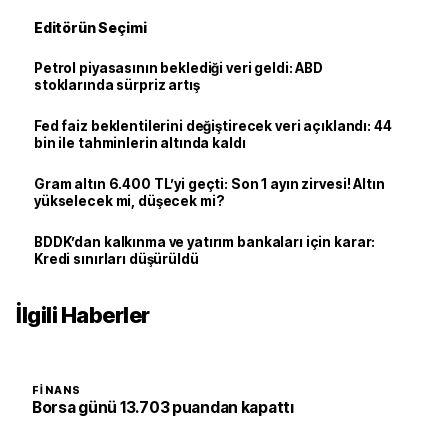
Editörün Seçimi
Petrol piyasasının beklediği veri geldi: ABD
stoklarında sürpriz artış
Fed faiz beklentilerini değiştirecek veri açıklandı: 44
bin ile tahminlerin altında kaldı
Gram altın 6.400 TL’yi geçti: Son 1 ayın zirvesi! Altın
yükselecek mi, düşecek mi?
BDDK’dan kalkınma ve yatırım bankaları için karar:
Kredi sınırları düşürüldü
İlgili Haberler
FINANS
Borsa günü 13.703 puandan kapattı