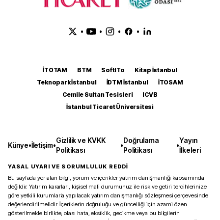
•
•
•
•
İTOTAM
BTM
SoftITo
Kitap İstanbul
Teknopark İstanbul
İDTM İstanbul
İTOSAM
Cemile Sultan Tesisleri
ICVB
İstanbul Ticaret Üniversitesi
Gizlilik ve KVKK
Doğrulama
Yayın
Künye
•
İletişim
•
•
•
Politikası
Politikası
İlkeleri
YASAL UYARI VE SORUMLULUK REDDİ
Bu sayfada yer alan bilgi, yorum ve içerikler yatırım danışmanlığı kapsamında
değildir. Yatırım kararları, kişisel mali durumunuz ile risk ve getiri tercihlerinize
göre yetkili kurumlarla yapılacak yatırım danışmanlığı sözleşmesi çerçevesinde
değerlendirilmelidir. İçeriklerin doğruluğu ve güncelliği için azami özen
gösterilmekle birlikte, olası hata, eksiklik, gecikme veya bu bilgilerin