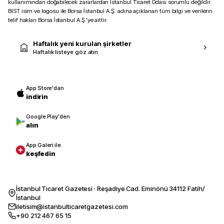
kullanımından doğabilecek zararlardan İstanbul Ticaret Odası sorumlu değildir.
BIST isim ve logosu ile Borsa İstanbul A.Ş. adına açıklanan tüm bilgi ve verilerin
telif hakları Borsa İstanbul A.Ş.’ye aittir.
Haftalık yeni kurulan şirketler
Haftalık listeye göz atın
App Store'dan
indirin
Google Play'den
alın
App Galeri ile
keşfedin
İstanbul Ticaret Gazetesi · Reşadiye Cad. Eminönü 34112 Fatih/
İstanbul
iletisim@istanbulticaretgazetesi.com
+90 212 467 65 15