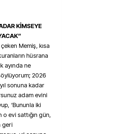
KADAR KİMSEYE
YACAK”
t çeken Memiş, kısa
kuranların hüsrana
ak ayında ne
söylüyorum; 2026
e yıl sonuna kadar
rsunuz adam evini
yup, ‘Bununla iki
 o evi sattığın gün,
 geri