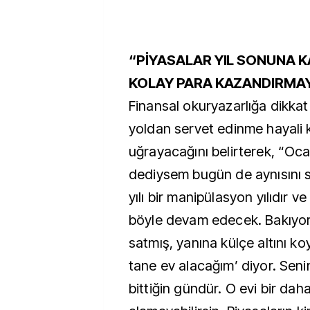
“PİYASALAR YIL SONUNA 
KOLAY PARA KAZANDIRMA
Finansal okuryazarlığa dikka
yoldan servet edinme hayali 
uğrayacağını belirterek, “Oc
dediysem bugün de aynısını 
yılı bir manipülasyon yılıdır v
böyle devam edecek. Bakıyo
satmış, yanına külçe altını ko
tane ev alacağım’ diyor. Senin
bittiğin gündür. O evi bir daha