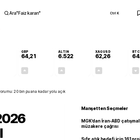
Ara
"
Faiz kararı
"
Ctrl K
RA
GBP
ALTIN
XAGUSD
BTC
64,21
6.522
62,26
64
-0,03%
+0,06%
+0,45%
+1,24%
-0,01
0,04
29,15
0,76
orumu: 20 bin puana kadar yolu açık
Manşetten Seçmeler
2026
MGK’dan İran-ABD çatışmala
müzakere çağrısı
l
Sıfır atık hedefi için 161 pr