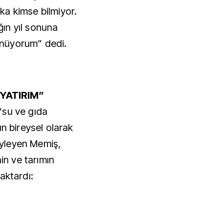
a kimse bilmiyor.
ın yıl sonuna
nüyorum” dedi.
YATIRIM”
“su ve gıda
ın bireysel olarak
söyleyen Memiş,
nin ve tarımın
aktardı: