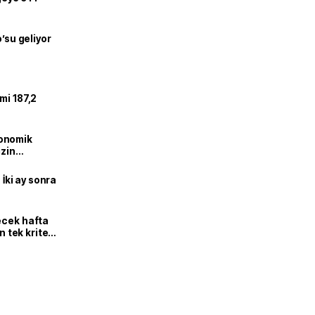
o’su geliyor
mi 187,2
onomik
izin
lendirdik
 İki ay sonra
ecek hafta
n tek kriter