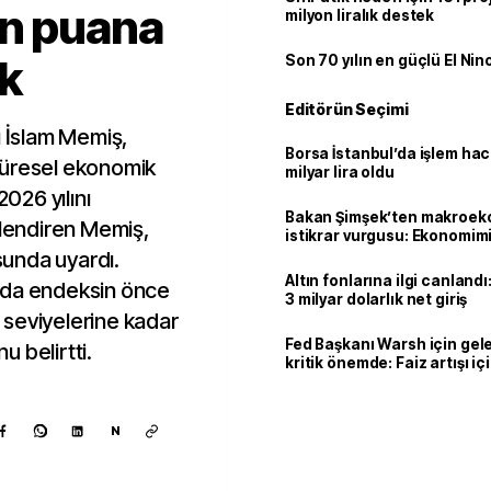
in puana
milyon liralık destek
ık
Son 70 yılın en güçlü El Nin
Editörün Seçimi
ı İslam Memiş,
Borsa İstanbul’da işlem hac
küresel ekonomik
milyar lira oldu
2026 yılını
Bakan Şimşek’ten makroek
elendiren Memiş,
istikrar vurgusu: Ekonomim
dayanıklılığını daha da güç
usunda uyardı.
Altın fonlarına ilgi canlandı:
sında endeksin önce
3 milyar dolarlık net giriş
seviyelerine kadar
Fed Başkanı Warsh için gel
 belirtti.
kritik önemde: Faiz artışı içi
var
N