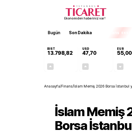
Ekonomiden haberiniz var!
Bugün
Son Dakika
Finans
EKST
BIST
USD
EUR
13.798,82
47,70
55,00
+0,70%
+0,16%
95,68
0,08
Anasayfa
/
Finans
/
İslam Memiş 2026 Borsa İstanbul y
İslam Memiş 
Borsa İstanbu