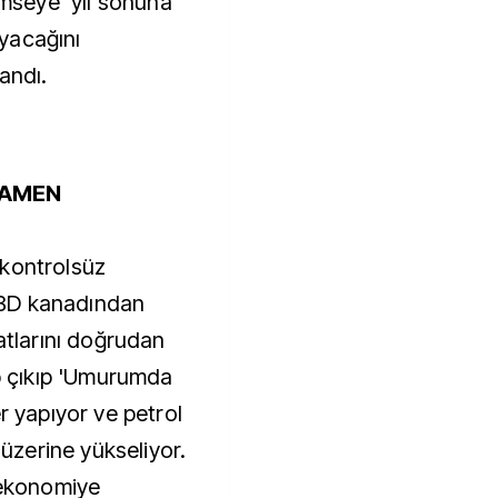
kimseye yıl sonuna
yacağını
andı.
MAMEN
 kontrolsüz
BD kanadından
yatlarını doğrudan
mp çıkıp 'Umurumda
r yapıyor ve petrol
 üzerine yükseliyor.
 ekonomiye