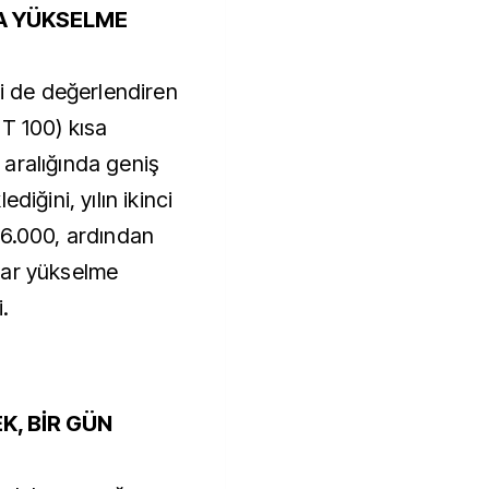
NA YÜKSELME
ri de değerlendiren
T 100) kısa
aralığında geniş
diğini, yılın ikinci
16.000, ardından
dar yükselme
.
K, BİR GÜN