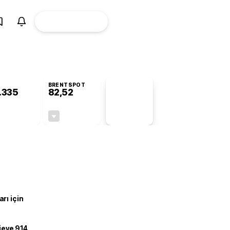
ÜYE
CANLI BORSA
Girişi
BRENTSPOT
.335
82,52
PİYASA
VERİLERİ
-0,28%
-0,31%
+0,00
-0,26
rı için
ojeye 914