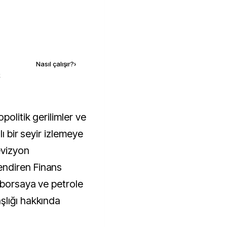
Kaynak ekle
Nasıl çalışır?
›
k
lı bir seyir izlemeye
evizyon
ndiren Finans
 borsaya ve petrole
şlığı hakkında