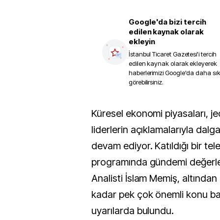
Google'da bizi tercih
edilen kaynak olarak
ekleyin
İstanbul Ticaret Gazetesi
'i tercih
edilen kaynak olarak ekleyerek
haberlerimizi Google'da daha sı
görebilirsiniz.
Küresel ekonomi piyasaları, jeopolitik gerilimler ve
liderlerin açıklamalarıyla dalga
devam ediyor. Katıldığı bir tel
programında gündemi değerle
Analisti İslam Memiş, altından
kadar pek çok önemli konu ba
uyarılarda bulundu.