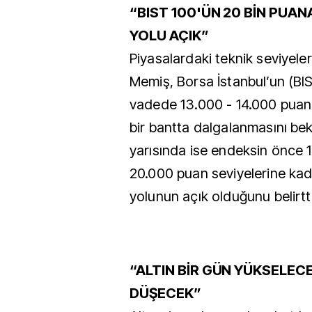
“BIST 100'ÜN 20 BİN PUA
YOLU AÇIK”
Piyasalardaki teknik seviyele
Memiş, Borsa İstanbul’un (BIS
vadede 13.000 - 14.000 puan 
bir bantta dalgalanmasını bekle
yarısında ise endeksin önce 
20.000 puan seviyelerine ka
yolunun açık olduğunu belirtti
“ALTIN BİR GÜN YÜKSELECE
DÜŞECEK”