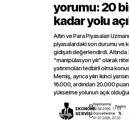
yorumu: 20 b
kadar yolu aç
Altın ve Para Piyasaları Uzman
piyasalardaki son durumu ve 
gidişatı değerlendirdi. Altında 
"manipülasyon yılı" olarak nit
yatırımcıları tedbirli olma kon
Memiş, ayrıca yılın ikinci yarı
16.000, ardından 20.000 puan 
yükselme yolunun açık olduğunu
Yayınlanma
Paylaş
EKONOMİ
02.06.2026, 17:54
SERVİSİ
Güncellenme
01.07.2026, 07:33