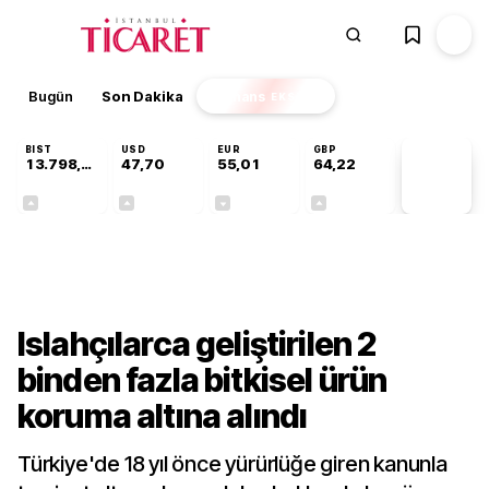
Bugün
Son Dakika
Finans
EKSTRA
BIST
USD
EUR
GBP
13.798,82
47,70
55,01
64,22
PİYASA
VERİLERİ
+0,70%
+0,17%
-0,01%
+0,08%
Sektörel
Islahçılarca geliştirilen 2
binden fazla bitkisel ürün
koruma altına alındı
Türkiye'de 18 yıl önce yürürlüğe giren kanunla