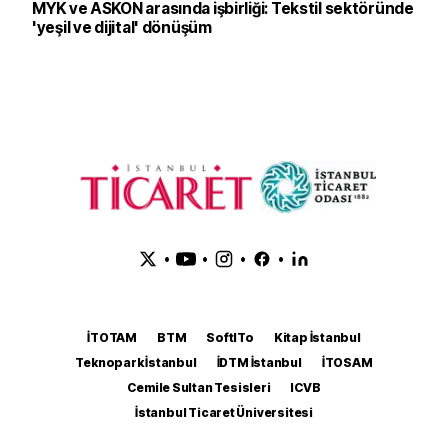
MYK ve ASKON arasında işbirliği: Tekstil sektöründe
'yeşil ve dijital' dönüşüm
•
•
•
•
İTOTAM
BTM
SoftITo
Kitap İstanbul
Teknopark İstanbul
İDTM İstanbul
İTOSAM
Cemile Sultan Tesisleri
ICVB
İstanbul Ticaret Üniversitesi