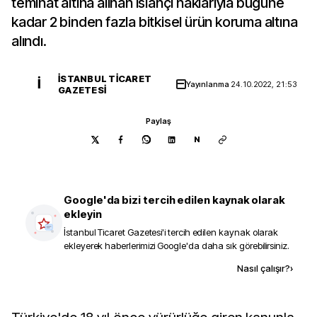
teminat altına alınan ıslahçı haklarıyla bugüne
kadar 2 binden fazla bitkisel ürün koruma altına
alındı.
İSTANBUL TICARET
İ
Yayınlanma
24.10.2022, 21:53
GAZETESI
Paylaş
N
Google'da bizi tercih edilen kaynak olarak
ekleyin
İstanbul Ticaret Gazetesi
'i tercih edilen kaynak olarak
ekleyerek haberlerimizi Google'da daha sık görebilirsiniz.
Kaynak ekle
Nasıl çalışır?
›