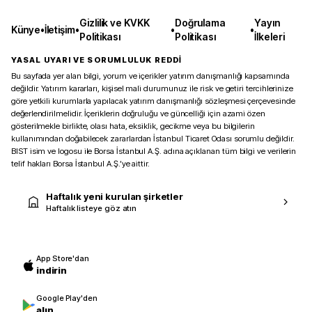
Gizlilik ve KVKK
Doğrulama
Yayın
Künye
•
İletişim
•
•
•
Politikası
Politikası
İlkeleri
YASAL UYARI VE SORUMLULUK REDDİ
Bu sayfada yer alan bilgi, yorum ve içerikler yatırım danışmanlığı kapsamında
değildir. Yatırım kararları, kişisel mali durumunuz ile risk ve getiri tercihlerinize
göre yetkili kurumlarla yapılacak yatırım danışmanlığı sözleşmesi çerçevesinde
değerlendirilmelidir. İçeriklerin doğruluğu ve güncelliği için azami özen
gösterilmekle birlikte, olası hata, eksiklik, gecikme veya bu bilgilerin
kullanımından doğabilecek zararlardan İstanbul Ticaret Odası sorumlu değildir.
BIST isim ve logosu ile Borsa İstanbul A.Ş. adına açıklanan tüm bilgi ve verilerin
telif hakları Borsa İstanbul A.Ş.’ye aittir.
Haftalık yeni kurulan şirketler
Haftalık listeye göz atın
App Store'dan
indirin
Google Play'den
alın