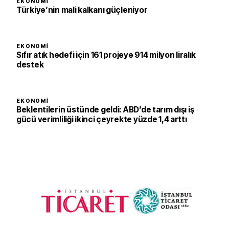
EKONOMI
Türkiye’nin mali kalkanı güçleniyor
EKONOMI
Sıfır atık hedefi için 161 projeye 914 milyon liralık
destek
EKONOMI
Beklentilerin üstünde geldi: ABD’de tarım dışı iş
gücü verimliliği ikinci çeyrekte yüzde 1,4 arttı