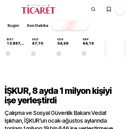
Bugün
Son Dakika
Finans
EKSTRA
BIST
USD
EUR
GBP
13.887,29
47,70
54,99
64,19
PİYASA
VERİLERİ
+0,64%
+0,17%
-0,04%
+0,03%
Ekonomi
İŞKUR, 8 ayda 1 milyon kişiyi
işe yerleştirdi
Çalışma ve Sosyal Güvenlik Bakanı Vedat
Işıkhan, İŞKUR’un ocak-ağustos aylarında
toplam 1 milyon 19 bin 646 işe yerleştirmeye