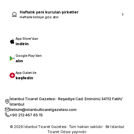
Haftalık yeni kurulan şirketler
Haftalık listeye göz atın
App Store'dan
indirin
Google Play'den
alın
App Galeri ile
keşfedin
İstanbul Ticaret Gazetesi · Reşadiye Cad. Eminönü 34112 Fatih/
İstanbul
iletisim@istanbulticaretgazetesi.com
+90 212 467 65 15
© 2026 İstanbul Ticaret Gazetesi · Tüm hakları saklıdır · Bir İstanbul
Ticaret Odası yayınıdır