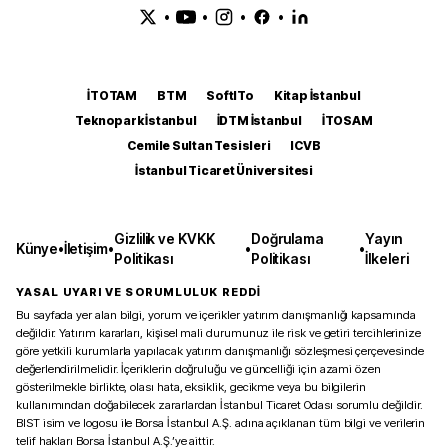
•
•
•
•
İTOTAM
BTM
SoftITo
Kitap İstanbul
Teknopark İstanbul
İDTM İstanbul
İTOSAM
Cemile Sultan Tesisleri
ICVB
İstanbul Ticaret Üniversitesi
Gizlilik ve KVKK
Doğrulama
Yayın
Künye
•
İletişim
•
•
•
Politikası
Politikası
İlkeleri
YASAL UYARI VE SORUMLULUK REDDİ
Bu sayfada yer alan bilgi, yorum ve içerikler yatırım danışmanlığı kapsamında
değildir. Yatırım kararları, kişisel mali durumunuz ile risk ve getiri tercihlerinize
göre yetkili kurumlarla yapılacak yatırım danışmanlığı sözleşmesi çerçevesinde
değerlendirilmelidir. İçeriklerin doğruluğu ve güncelliği için azami özen
gösterilmekle birlikte, olası hata, eksiklik, gecikme veya bu bilgilerin
kullanımından doğabilecek zararlardan İstanbul Ticaret Odası sorumlu değildir.
BIST isim ve logosu ile Borsa İstanbul A.Ş. adına açıklanan tüm bilgi ve verilerin
telif hakları Borsa İstanbul A.Ş.’ye aittir.