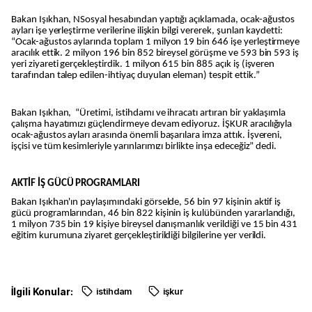
Bakan Işıkhan, NSosyal hesabından yaptığı açıklamada, ocak-ağustos
ayları işe yerleştirme verilerine ilişkin bilgi vererek, şunları kaydetti:
“Ocak-ağustos aylarında toplam 1 milyon 19 bin 646 işe yerleştirmeye
aracılık ettik. 2 milyon 196 bin 852 bireysel görüşme ve 593 bin 593 iş
yeri ziyareti gerçekleştirdik. 1 milyon 615 bin 885 açık iş (işveren
tarafından talep edilen-ihtiyaç duyulan eleman) tespit ettik.”
Bakan Işıkhan, “Üretimi, istihdamı ve ihracatı artıran bir yaklaşımla
çalışma hayatımızı güçlendirmeye devam ediyoruz. İŞKUR aracılığıyla
ocak-ağustos ayları arasında önemli başarılara imza attık. İşvereni,
işçisi ve tüm kesimleriyle yarınlarımızı birlikte inşa edeceğiz” dedi.
AKTİF İŞ GÜCÜ PROGRAMLARI
Bakan Işıkhan'ın paylaşımındaki görselde, 56 bin 97 kişinin aktif iş
gücü programlarından, 46 bin 822 kişinin iş kulübünden yararlandığı,
1 milyon 735 bin 19 kişiye bireysel danışmanlık verildiği ve 15 bin 431
eğitim kurumuna ziyaret gerçekleştirildiği bilgilerine yer verildi.
İlgili Konular:
istihdam
işkur