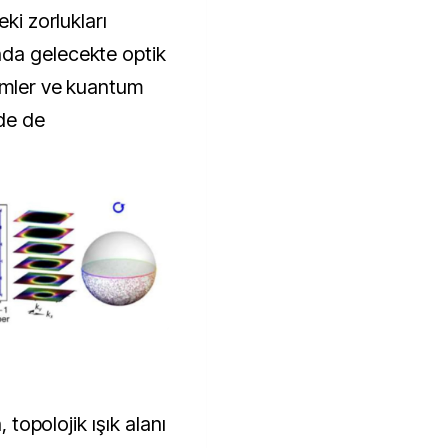
eki zorlukları
da gelecekte optik
çümler ve kuantum
nde de
, topolojik ışık alanı