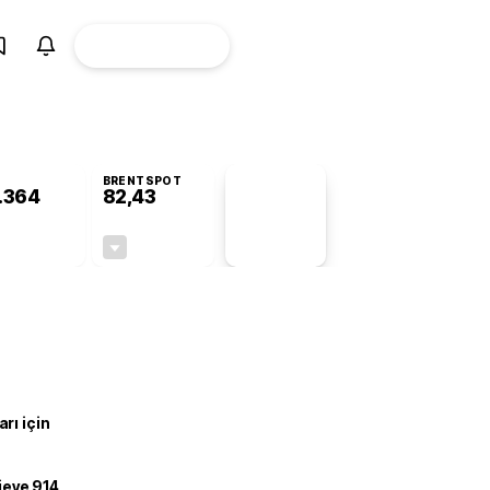
ÜYE
CANLI BORSA
Girişi
BRENTSPOT
.364
82,43
PİYASA
VERİLERİ
-0,38%
-0,42%
+0,00
-0,35
rı için
ojeye 914