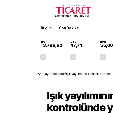
Ekonomiden haberiniz var!
Bugün
Son Dakika
Finans
EKST
BIST
USD
EUR
13.798,82
47,71
55,00
+0,70%
+0,17%
95,68
0,08
Anasayfa
/
Teknoloji
/
Işık yayılımının kontrolünde yeni 
Işık yayılımını
kontrolünde y