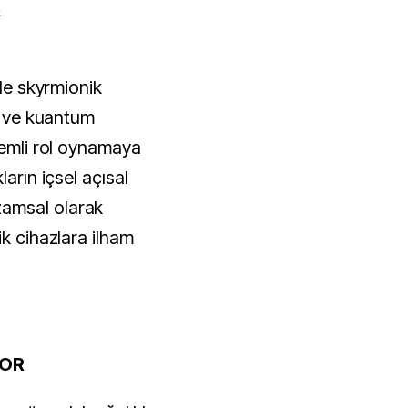
k
ik ve kuantum
nemli rol oynamaya
ların içsel açısal
amsal olarak
ik cihazlara ilham
YOR