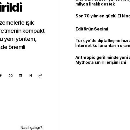
rildi
milyon liralık destek
Son 70 yılın en güçlü El Nin
lzemelerle ışık
Editörün Seçimi
 üretmenin kompakt
 Bu yeni yöntem,
Türkiye'de dijitalleşme hızı 
İnternet kullananların oran
nde önemli
92,3'e yükseldi
Anthropic geriliminde yeni 
Mythos’a sınırlı erişim izni
N
Kaynak ekle
Nasıl çalışır?
›