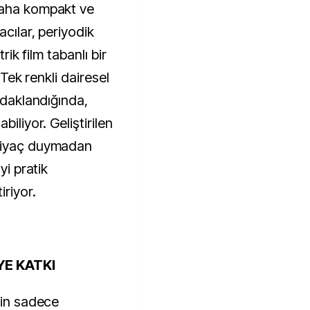
daha kompakt ve
acılar, periyodik
rik film tabanlı bir
 Tek renkli dairesel
 odaklandığında,
iliyor. Geliştirilen
htiyaç duymadan
yi pratik
iriyor.
YE KATKI
ğin sadece