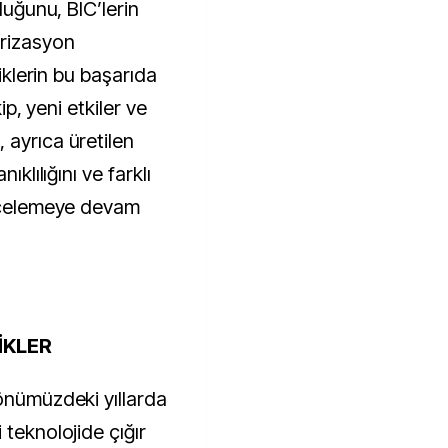
duğunu, BIC’lerin
arizasyon
liklerin bu başarıda
kip, yeni etkiler ve
 ayrıca üretilen
ıklılığını ve farklı
incelemeye devam
İKLER
 önümüzdeki yıllarda
 teknolojide çığır