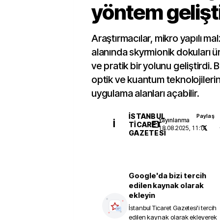
yöntem gelişti
Araştırmacılar, mikro yapılı ma
alanında skyrmionik dokuları
ve pratik bir yolunu geliştirdi.
optik ve kuantum teknolojileri
uygulama alanları açabilir.
İSTANBUL
Paylaş
Yayınlanma
İ
TICARET
18.08.2025, 11:11
GAZETESI
Google'da bizi tercih
edilen kaynak olarak
ekleyin
İstanbul Ticaret Gazetesi
'i tercih
edilen kaynak olarak ekleyerek