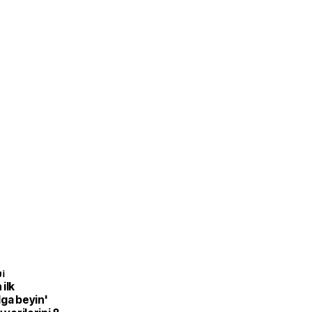
I
ilk
ga beyin'