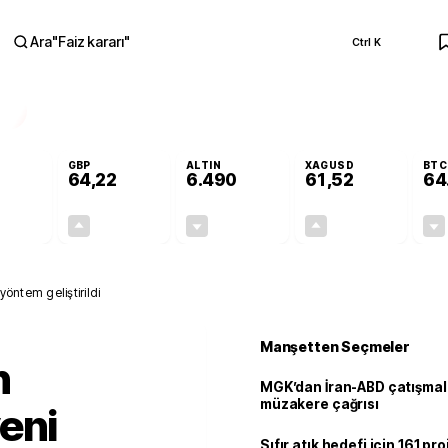
Ara
"
Faiz kararı
"
Ctrl K
RA
GBP
ALTIN
XAGUSD
BTC
64,22
6.490
61,52
64
-0,02%
+0,08%
-0,04%
+0,03%
-0,01
0,05
-2,75
0,02
yöntem geliştirildi
Manşetten Seçmeler
n
MGK’dan İran-ABD çatışmala
müzakere çağrısı
eni
Sıfır atık hedefi için 161 pr