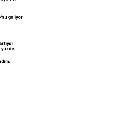
o’su geliyor
artıyor:
ı yüzde
adım: