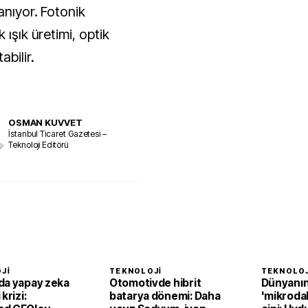
anıyor. Fotonik
 ışık üretimi, optik
abilir.
OSMAN KUVVET
İstanbul Ticaret Gazetesi –
Teknoloji Editörü
JI
TEKNOLOJI
TEKNOLOJ
da yapay zeka
Otomotivde hibrit
Dünyanın 
krizi:
batarya dönemi: Daha
'mikrodal