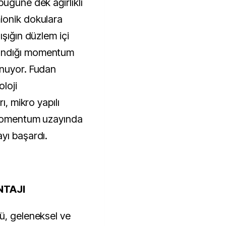
ugüne dek ağırlıklı
ionik dokulara
ışığın düzlem içi
andığı momentum
unuyor. Fudan
loji
ı, mikro yapılı
 momentum uzayında
yı başardı.
NTAJI
ü, geleneksel ve