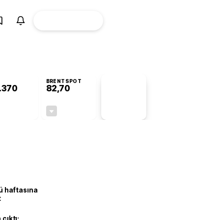
ÜYE
CANLI BORSA
Girişi
BRENTSPOT
.370
82,70
PİYASA
VERİLERİ
-0,78%
-0,10%
+0,00
-0,08
lü haftasına
t
 çıktı: