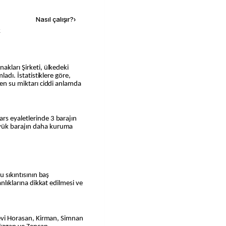
Nasıl çalışır?
›
k
ladı. İstatistiklere göre,
ken su miktarı ciddi anlamda
rs eyaletlerinde 3 barajın
yük barajın daha kuruma
u sıkıntısının baş
anlıklarına dikkat edilmesi ve
ezevi Horasan, Kirman, Simnan