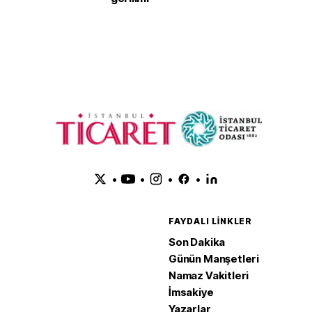
•
•
•
•
FAYDALI LINKLER
Son Dakika
Günün Manşetleri
Namaz Vakitleri
İmsakiye
Yazarlar