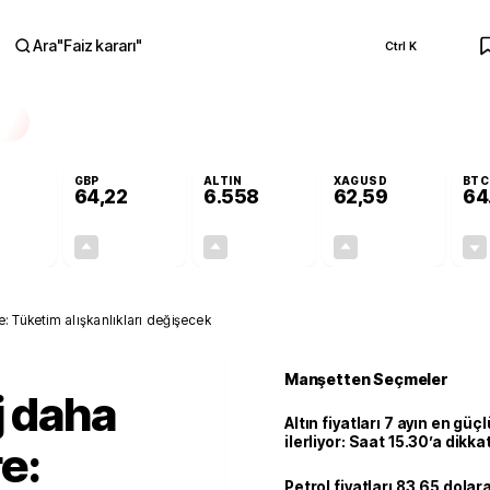
Ara
"
Faiz kararı
"
Ctrl K
RA
GBP
ALTIN
XAGUSD
BTC
64,22
6.558
62,59
64
-0,01%
+0,08%
+1,00%
+1,77%
0,00
0,05
65,19
1,09
: Tüketim alışkanlıkları değişecek
Manşetten Seçmeler
j daha
Altın fiyatları 7 ayın en güç
ilerliyor: Saat 15.30’a dikka
e:
Petrol fiyatları 83.65 dolara