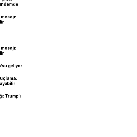
gündemde
 mesajı:
ir
 mesajı:
ir
o’su geliyor
suçlama:
layabilir
ı: Trump’ı