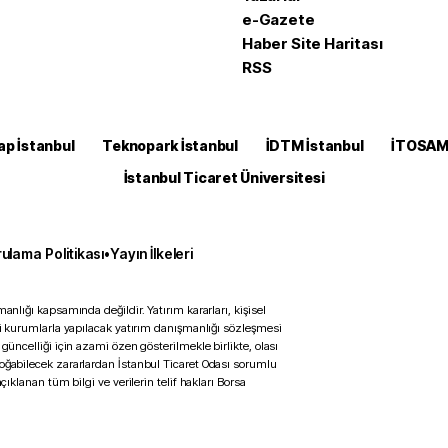
e-Gazete
Haber Site Haritası
RSS
ap İstanbul
Teknopark İstanbul
İDTM İstanbul
İTOSA
İstanbul Ticaret Üniversitesi
ulama Politikası
•
Yayın İlkeleri
anlığı kapsamında değildir. Yatırım kararları, kişisel
ili kurumlarla yapılacak yatırım danışmanlığı sözleşmesi
 güncelliği için azami özen gösterilmekle birlikte, olası
doğabilecek zararlardan İstanbul Ticaret Odası sorumlu
çıklanan tüm bilgi ve verilerin telif hakları Borsa