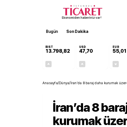
Ekonomiden haberiniz var!
Bugün
Son Dakika
Finans
EKST
BIST
USD
EUR
13.798,82
47,70
55,01
+0,70%
+0,17%
95,68
0,08
Anasayfa
/
Dünya
/
İran’da 8 baraj daha kurumak üzere
İran’da 8 bara
kurumak üzer