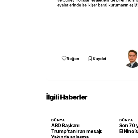
ve Güney Horasan eyaletlerinde birer, Hür
eyaletlerinde ise ikişer baraj kurumanın eşliğ
Beğen
Kaydet
İlgili Haberler
DÜNYA
DÜNYA
ABD Başkanı
Son 70 y
Trump'tan İran mesajı:
El Nino’
Yakında anlaşma