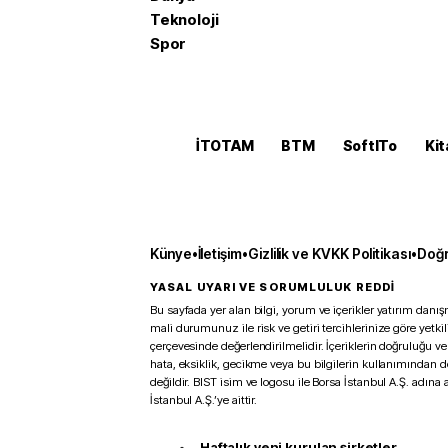
Teknoloji
Spor
İTOTAM
BTM
SoftITo
Kit
Künye
•
İletişim
•
Gizlilik ve KVKK Politikası
•
Doğr
YASAL UYARI VE SORUMLULUK REDDİ
Bu sayfada yer alan bilgi, yorum ve içerikler yatırım danışm
mali durumunuz ile risk ve getiri tercihlerinize göre yetk
çerçevesinde değerlendirilmelidir. İçeriklerin doğruluğu ve
hata, eksiklik, gecikme veya bu bilgilerin kullanımından 
değildir. BIST isim ve logosu ile Borsa İstanbul A.Ş. adına a
İstanbul A.Ş.’ye aittir.
Haftalık yeni kurulan şirketler