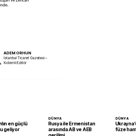
müzgan ve Zencan
inde.
ADEM ORHUN
İstanbul Ticaret Gazetesi –
Kıdemli Editör
DÜNYA
DÜNYA
ılın en güçlü
Rusya ile Ermenistan
Ukrayna’d
su geliyor
arasında AB ve AEB
füze ham
gerilimi