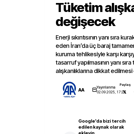
Tüketim alışka
değişecek
Enerji sıkıntısının yanı sıra ku
eden İran’da üç baraj tamamen
kuruma tehlikesiyle karşı karşıya
tasarruf yapılmasının yanı sıra
alışkanlıklarına dikkat edilmes
Paylaş
Yayınlanma
AA
02.09.2025, 17:26
Google'da bizi tercih
edilen kaynak olarak
ekleyin