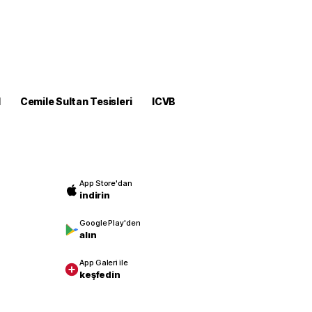
M
Cemile Sultan Tesisleri
ICVB
App Store'dan
indirin
Google Play'den
alın
App Galeri ile
keşfedin