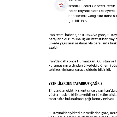
İstanbul Ticaret Gazetesi
'i tercih
edilen kaynak olarak ekleyerek
haberlerimizi Google'da daha sı
görebilirsiniz.
İran resmi haber ajansı IRNA'ya göre, Su Kaynakları Şirketi, ülkedeki
barajların durumuna ilişkin istatistikleri yayım
ülkede yağışların azalmasıyla barajlarda biri
azaldı.
İran’da daha önce Hürmüzgan, Gülistan ve Fa
kurumasının ardından ülkedeki 8 önemli bü
tehlikesiyle karşı karşıya olduğu bildirildi.
YETKİLİLERDEN TASARRUF ÇAĞRISI
Bir yandan elektrik sıkıntısı yaşayan İran'da s
göstermesiyle birlikte yetkililer tüketim alışk
tasarrufta bulunulması çağrılarını yineliyor.
Su Kaynakları Şirketi'nin verilerine göre, R