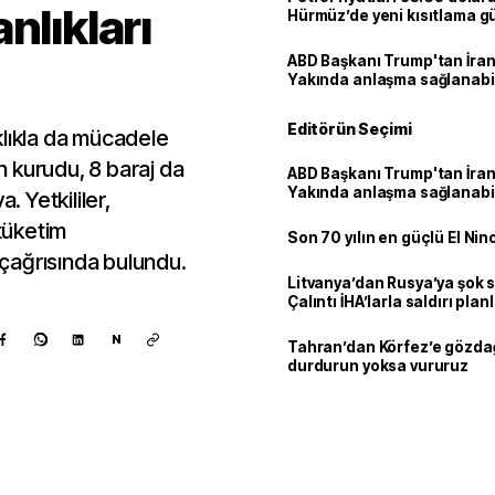
nlıkları
Hürmüz’de yeni kısıtlama 
ABD Başkanı Trump'tan İran
Yakında anlaşma sağlanabil
Editörün Seçimi
raklıkla da mücadele
 kurudu, 8 baraj da
ABD Başkanı Trump'tan İran
Yakında anlaşma sağlanabil
. Yetkililer,
 tüketim
Son 70 yılın en güçlü El Nin
i çağrısında bulundu.
Litvanya’dan Rusya’ya şok 
Çalıntı İHA’larla saldırı plan
N
Tahran’dan Körfez’e gözdağ
durdurun yoksa vururuz
Kaynak ekle