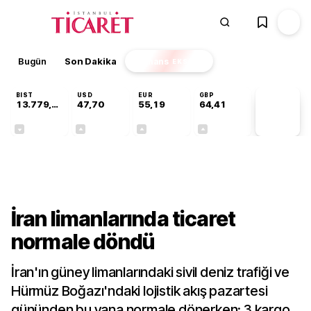
Bugün
Son Dakika
Finans
EKSTRA
BIST
USD
EUR
GBP
13.779,39
47,70
55,19
64,41
PİYASA
VERİLERİ
-0,14%
+0,15%
+0,32%
+0,38%
Dünya
İran limanlarında ticaret
normale döndü
İran'ın güney limanlarındaki sivil deniz trafiği ve
Hürmüz Boğazı'ndaki lojistik akış pazartesi
gününden bu yana normale dönerken; 3 kargo