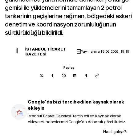
gemisi ile yüklemelerini tamamlayan 2 petrol
tankerinin geçişlerine rağmen, bölgedeki askeri
denetim ve koordinasyon zorunluluğunun
sürdürüldüğü bildirildi.
İSTANBUL TICARET
İ
Yayınlanma
18.06.2026, 19:19
GAZETESI
Paylaş
N
Google'da bizi tercih edilen kaynak olarak
ekleyin
İstanbul Ticaret Gazetesi
'i tercih edilen kaynak olarak
ekleyerek haberlerimizi Google'da daha sık görebilirsiniz.
Kaynak ekle
Nasıl çalışır?
›