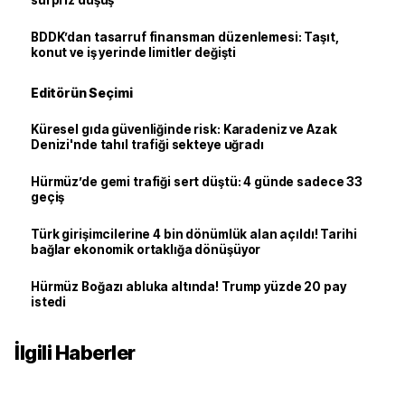
sürpriz düşüş
BDDK’dan tasarruf finansman düzenlemesi: Taşıt,
konut ve iş yerinde limitler değişti
Editörün Seçimi
Küresel gıda güvenliğinde risk: Karadeniz ve Azak
Denizi'nde tahıl trafiği sekteye uğradı
Hürmüz’de gemi trafiği sert düştü: 4 günde sadece 33
geçiş
Türk girişimcilerine 4 bin dönümlük alan açıldı! Tarihi
bağlar ekonomik ortaklığa dönüşüyor
Hürmüz Boğazı abluka altında! Trump yüzde 20 pay
istedi
İlgili Haberler