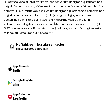
Bu sayfada yer alan bilgi, yorum ve içerikler yatırım danışmanlığı kapsamında
değildir. Yatırım kararları, kişisel mali durumunuz ile risk ve getiri tercihlerinize
göre yetkili kurumlarla yapılacak yatırım danışmanlığı sözleşmesi çerçevesinde
değerlendirilmelidir. İçeriklerin doğruluğu ve güncelliği için azami özen
gösterilmekle birlikte, olası hata, eksiklik, gecikme veya bu bilgilerin
kullanımından doğabilecek zararlardan İstanbul Ticaret Odası sorumlu değildir.
BIST isim ve logosu ile Borsa İstanbul A.Ş. adına açıklanan tüm bilgi ve verilerin
telif hakları Borsa İstanbul A.Ş.’ye aittir.
Haftalık yeni kurulan şirketler
Haftalık listeye göz atın
App Store'dan
indirin
Google Play'den
alın
App Galeri ile
keşfedin