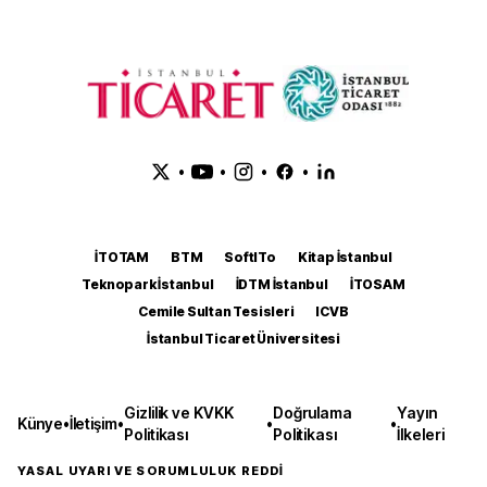
•
•
•
•
İTOTAM
BTM
SoftITo
Kitap İstanbul
Teknopark İstanbul
İDTM İstanbul
İTOSAM
Cemile Sultan Tesisleri
ICVB
İstanbul Ticaret Üniversitesi
Gizlilik ve KVKK
Doğrulama
Yayın
Künye
•
İletişim
•
•
•
Politikası
Politikası
İlkeleri
YASAL UYARI VE SORUMLULUK REDDİ