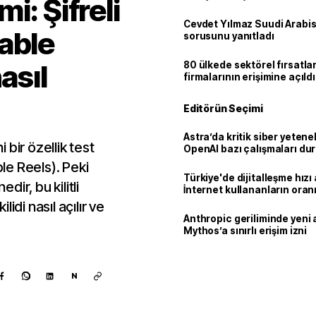
i: Şifreli
Cevdet Yılmaz Suudi Arabi
able
sorusunu yanıtladı
asıl
80 ülkede sektörel fırsatla
firmalarının erişimine açıldı
Editörün Seçimi
Astra’da kritik siber yetenek
bir özellik test
OpenAI bazı çalışmaları du
ble Reels). Peki
Türkiye'de dijitalleşme hızı 
dir, bu kilitli
İnternet kullananların oran
92,3'e yükseldi
ilidi nasıl açılır ve
Anthropic geriliminde yeni 
Mythos’a sınırlı erişim izni
N