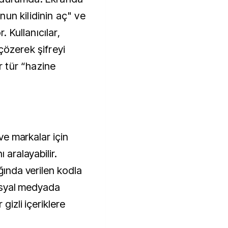
un kilidinin aç" ve
. Kullanıcılar,
çözerek şifreyi
ir tür “hazine
 ve markalar için
 aralayabilir.
ığında verilen kodla
sosyal medyada
 gizli içeriklere