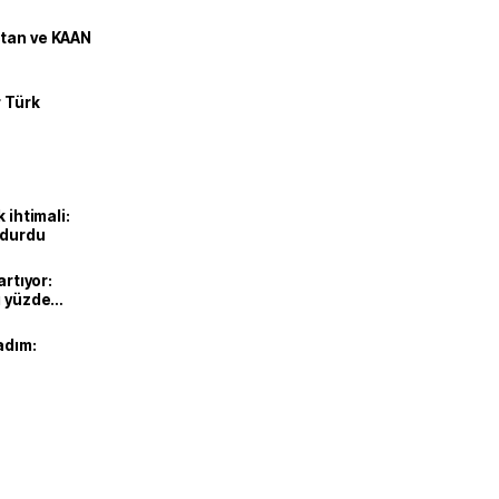
stan ve KAAN
r Türk
 ihtimali:
rdurdu
artıyor:
ı yüzde
adım: