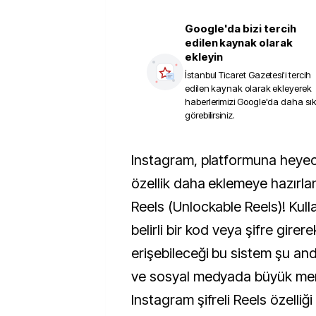
Google'da bizi tercih
edilen kaynak olarak
ekleyin
İstanbul Ticaret Gazetesi
'i tercih
edilen kaynak olarak ekleyerek
haberlerimizi Google'da daha sı
görebilirsiniz.
Instagram, platformuna heyecan verici yeni bir
özellik daha eklemeye hazırlanıy
Reels (Unlockable Reels)! Kulla
belirli bir kod veya şifre girer
erişebileceği bu sistem şu a
ve sosyal medyada büyük mera
Instagram şifreli Reels özelliği