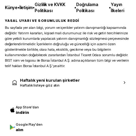
Gizlilik ve KVKK
Doğrulama
Yayın
Künye
•
İletişim
•
•
•
Politikası
Politikası
İlkeleri
YASAL UYARI VE SORUMLULUK REDDİ
Bu sayfada yer alan bilgi, yorum ve içerikler yatırım danışmanlığı kapsamında
değildir. Yatırım kararları, kişisel mali durumunuz ile risk ve getiri tercihlerinize
göre yetkili kurumlarla yapılacak yatırım danışmanlığı sözleşmesi çerçevesinde
değerlendirilmelidir. İçeriklerin doğruluğu ve güncelliği için azami özen
gösterilmekle birlikte, olası hata, eksiklik, gecikme veya bu bilgilerin
kullanımından doğabilecek zararlardan İstanbul Ticaret Odası sorumlu değildir.
BIST isim ve logosu ile Borsa İstanbul A.Ş. adına açıklanan tüm bilgi ve verilerin
telif hakları Borsa İstanbul A.Ş.’ye aittir.
Haftalık yeni kurulan şirketler
Haftalık listeye göz atın
App Store'dan
indirin
Google Play'den
alın