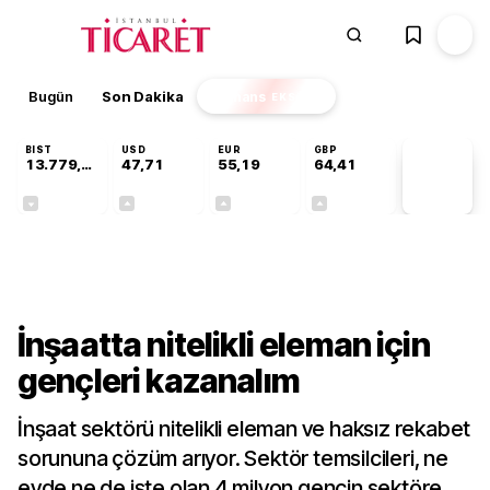
Bugün
Son Dakika
Finans
EKSTRA
BIST
USD
EUR
GBP
13.779,39
47,71
55,19
64,41
PİYASA
VERİLERİ
-0,14%
+0,18%
+0,32%
+0,38%
Sektörel
İnşaatta nitelikli eleman için
gençleri kazanalım
İnşaat sektörü nitelikli eleman ve haksız rekabet
sorununa çözüm arıyor. Sektör temsilcileri, ne
evde ne de işte olan 4 milyon gencin sektöre