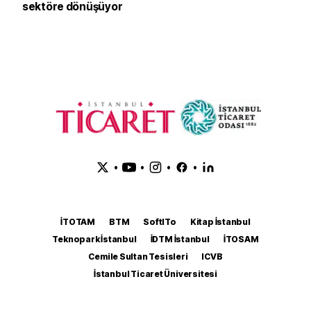
sektöre dönüşüyor
•
•
•
•
İTOTAM
BTM
SoftITo
Kitap İstanbul
Teknopark İstanbul
İDTM İstanbul
İTOSAM
Cemile Sultan Tesisleri
ICVB
İstanbul Ticaret Üniversitesi