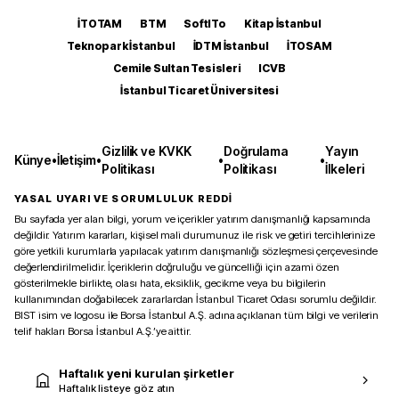
İTOTAM
BTM
SoftITo
Kitap İstanbul
Teknopark İstanbul
İDTM İstanbul
İTOSAM
Cemile Sultan Tesisleri
ICVB
İstanbul Ticaret Üniversitesi
Gizlilik ve KVKK
Doğrulama
Yayın
Künye
•
İletişim
•
•
•
Politikası
Politikası
İlkeleri
YASAL UYARI VE SORUMLULUK REDDİ
Bu sayfada yer alan bilgi, yorum ve içerikler yatırım danışmanlığı kapsamında
değildir. Yatırım kararları, kişisel mali durumunuz ile risk ve getiri tercihlerinize
göre yetkili kurumlarla yapılacak yatırım danışmanlığı sözleşmesi çerçevesinde
değerlendirilmelidir. İçeriklerin doğruluğu ve güncelliği için azami özen
gösterilmekle birlikte, olası hata, eksiklik, gecikme veya bu bilgilerin
kullanımından doğabilecek zararlardan İstanbul Ticaret Odası sorumlu değildir.
BIST isim ve logosu ile Borsa İstanbul A.Ş. adına açıklanan tüm bilgi ve verilerin
telif hakları Borsa İstanbul A.Ş.’ye aittir.
Haftalık yeni kurulan şirketler
Haftalık listeye göz atın