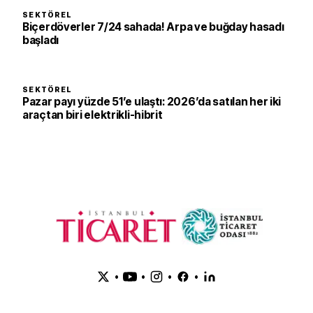
SEKTÖREL
Biçerdöverler 7/24 sahada! Arpa ve buğday hasadı
başladı
SEKTÖREL
Pazar payı yüzde 51’e ulaştı: 2026’da satılan her iki
araçtan biri elektrikli-hibrit
•
•
•
•