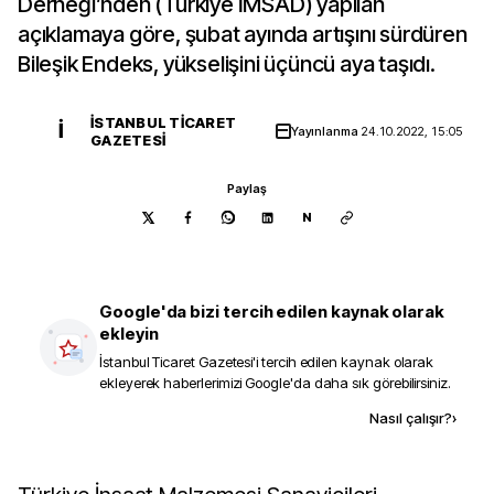
Derneği’nden (Türkiye İMSAD) yapılan
açıklamaya göre, şubat ayında artışını sürdüren
Bileşik Endeks, yükselişini üçüncü aya taşıdı.
İSTANBUL TICARET
İ
Yayınlanma
24.10.2022, 15:05
GAZETESI
Paylaş
N
Google'da bizi tercih edilen kaynak olarak
ekleyin
İstanbul Ticaret Gazetesi
'i tercih edilen kaynak olarak
ekleyerek haberlerimizi Google'da daha sık görebilirsiniz.
Kaynak ekle
Nasıl çalışır?
›