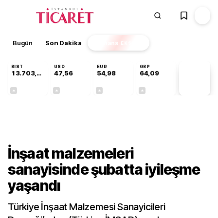
Bugün
Son Dakika
Finans
EKSTRA
BIST
USD
EUR
GBP
13.703,13
47,56
54,98
64,09
PİYASA
VERİLERİ
+0,11%
+0,07%
+0,25%
+0,16%
Sektörel
İnşaat malzemeleri
sanayisinde şubatta iyileşme
yaşandı
Türkiye İnşaat Malzemesi Sanayicileri