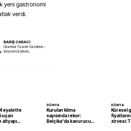
ek yeni gastronomi
tlak verdi.
BARIŞ CABACI
İstanbul Ticaret Gazetesi –
Ekonomi Editörü
DÜNYA
DÜNYA
4 eyalette
Kurulan klima
Küresel 
li uçan
sayısında rekor:
fiyatların
e altyapı
Belçika'da kavurucu
zirvesi: 
sıcaklar klima
fiyatları