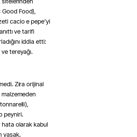
 sitelerinden
C Good Food),
eti cacio e pepe’yi
nıttı ve tarifi
dığını iddia etti:
 ve tereyağı.
edi. Zira orijinal
üç malzemeden
tonnarelli),
 peyniri.
 hata olarak kabul
n yasak.