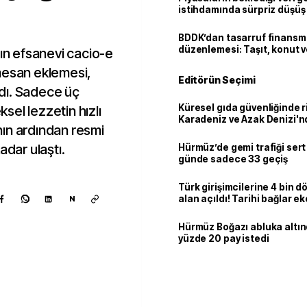
istihdamında sürpriz düşüş
BDDK’dan tasarruf finans
düzenlemesi: Taşıt, konut v
nın efsanevi cacio-e
limitler değişti
mesan eklemesi,
Editörün Seçimi
ırdı. Sadece üç
Küresel gıda güvenliğinde r
el lezzetin hızlı
Karadeniz ve Azak Denizi'nd
ın ardından resmi
trafiği sekteye uğradı
adar ulaştı.
Hürmüz’de gemi trafiği sert
günde sadece 33 geçiş
Türk girişimcilerine 4 bin 
alan açıldı! Tarihi bağlar 
N
ortaklığa dönüşüyor
Hürmüz Boğazı abluka altı
yüzde 20 pay istedi
Kaynak ekle