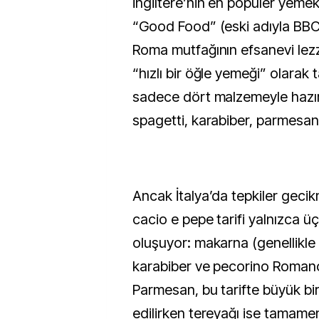
İngiltere’nin en popüler yemek
“Good Food” (eski adıyla BB
Roma mutfağının efsanevi lezz
“hızlı bir öğle yemeği” olarak ta
sadece dört malzemeyle hazırla
spagetti, karabiber, parmesan
Ancak İtalya’da tepkiler gecikm
cacio e pepe tarifi yalnızca 
oluşuyor: makarna (genellikle 
karabiber ve pecorino Romano
Parmesan, bu tarifte büyük bir
edilirken tereyağı ise tamame