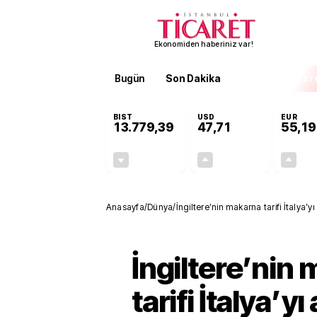
Ekonomiden haberiniz var!
Bugün
Son Dakika
Finans
EKST
BIST
USD
EUR
13.779,39
47,71
55,19
-0,14%
+0,18%
-19,42
0,09
Anasayfa
/
Dünya
/
İngiltere’nin makarna tarifi İtalya’y
İngiltere’nin
tarifi İtalya’y