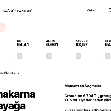
Ara
"
Faiz kararı
"
Ctrl K
RA
GBP
ALTIN
XAGUSD
BTC
64,41
6.661
63,57
64
+0,32%
+0,38%
+2,59%
+3,37%
0,18
0,24
167,96
2,07
ı ayağa kaldırdı
Manşetten Seçmeler
 makarna
Gram altın 6.704 TL, gram
TL oldu: Fiyatlar neden yük
ı ayağa
Piyasaların beklediği veri g