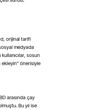
kçesi sundu.
orijinal tarifi
k sosyal medyada
 kullanıcılar, sosun
ekleyin” önerisiyle
 ABD arasında çay
muştu. Bu yıl ise