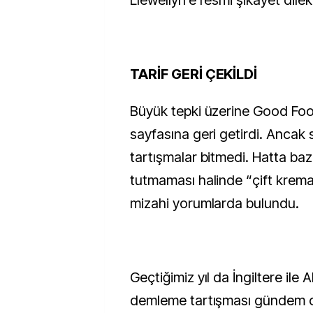
Llewellyn’e resmi şikayet dile
TARİF GERİ ÇEKİLDİ
Büyük tepki üzerine Good Food, 
sayfasına geri getirdi. Anca
tartışmalar bitmedi. Hatta bazı
tutmaması halinde “çift krema 
mizahi yorumlarda bulundu.
Geçtiğimiz yıl da İngiltere ile
demleme tartışması gündem ol