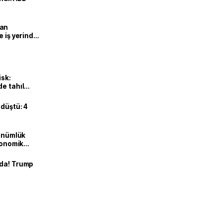
man
e iş yerinde
isk:
e tahıl
 düştü: 4
dönümlük
ekonomik
nda! Trump