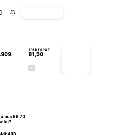
ÜYE
CANLI BORSA
Girişi
BRENTSPOT
.909
81,50
PİYASA
VERİLERİ
+0,75%
-1,55%
+0,00
-1,28
 gümüş 99.70
seldi?
eldi: ABD