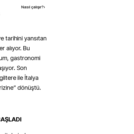
Nasıl çalışır?
›
k
r alıyor. Bu
num, gastronomi
aşıyor. Son
ltere ile İtalya
rizine” dönüştü.
BAŞLADI