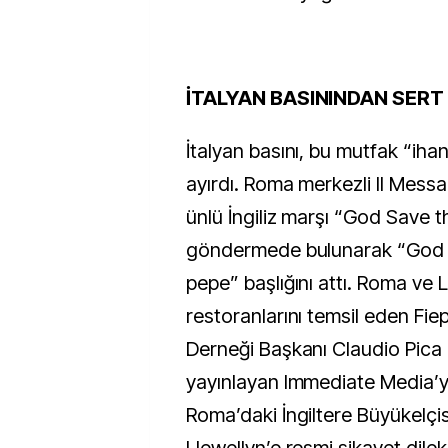
İTALYAN BASININDAN SERT
İtalyan basını, bu mutfak “iha
ayırdı. Roma merkezli Il Mess
ünlü İngiliz marşı “God Save 
göndermede bulunarak “God 
pepe” başlığını attı. Roma ve L
restoranlarını temsil eden Fi
Derneği Başkanı Claudio Pica i
yayınlayan Immediate Media’
Roma’daki İngiltere Büyükelçi