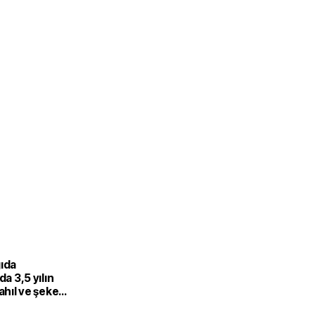
gıda
da 3,5 yılın
Tahıl ve şeker
 endeksi