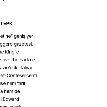
 TEPKİ
netine” geniş yer
aggero gazetesi,
the King”e
save the cacio e
azio’daki İtalyan
epet-Confesercenti
se hem tarifi
ya hem de
si Edward