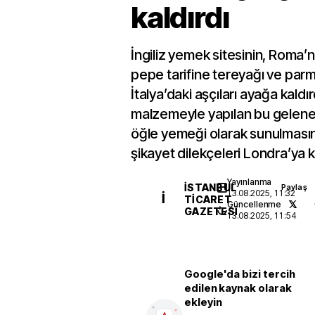
kaldırdı
İngiliz yemek sitesinin, Roma’
pepe tarifine tereyağı ve par
İtalya’daki aşçıları ayağa kald
malzemeyle yapılan bu geleneks
öğle yemeği olarak sunulmasın
şikayet dilekçeleri Londra’ya k
Yayınlanma
İSTANBUL
Paylaş
13.08.2025, 11:32
İ
TICARET
Güncellenme
GAZETESI
13.08.2025, 11:54
Google'da bizi tercih
edilen kaynak olarak
ekleyin