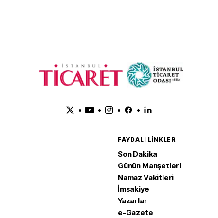
satışlarını artırdı
yukarı ta
•
•
•
•
FAYDALI LINKLER
Son Dakika
Günün Manşetleri
Namaz Vakitleri
İmsakiye
Yazarlar
e-Gazete