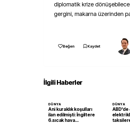
diplomatik krize dönüşebilec
gergini, makarna üzerinden pa
Beğen
Kaydet
İlgili Haberler
DÜNYA
DÜNYA
Ani kuraklık koşulları
ABD'de 
ilan edilmişti: İngiltere
elektrik
6.sıcak hava
taksiler
dalgasının etkisine
yatırımı