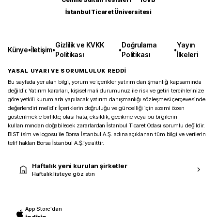
İstanbul Ticaret Üniversitesi
Gizlilik ve KVKK
Doğrulama
Yayın
Künye
•
İletişim
•
•
•
Politikası
Politikası
İlkeleri
YASAL UYARI VE SORUMLULUK REDDİ
Bu sayfada yer alan bilgi, yorum ve içerikler yatırım danışmanlığı kapsamında
değildir. Yatırım kararları, kişisel mali durumunuz ile risk ve getiri tercihlerinize
göre yetkili kurumlarla yapılacak yatırım danışmanlığı sözleşmesi çerçevesinde
değerlendirilmelidir. İçeriklerin doğruluğu ve güncelliği için azami özen
gösterilmekle birlikte, olası hata, eksiklik, gecikme veya bu bilgilerin
kullanımından doğabilecek zararlardan İstanbul Ticaret Odası sorumlu değildir.
BIST isim ve logosu ile Borsa İstanbul A.Ş. adına açıklanan tüm bilgi ve verilerin
telif hakları Borsa İstanbul A.Ş.’ye aittir.
Haftalık yeni kurulan şirketler
Haftalık listeye göz atın
App Store'dan