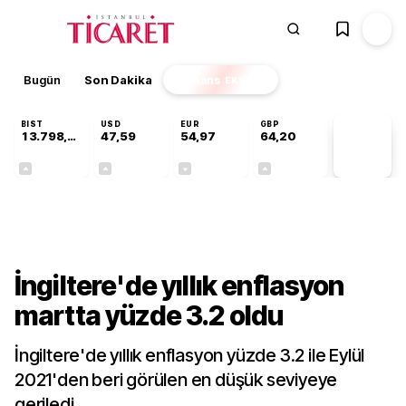
Bugün
Son Dakika
Finans
EKSTRA
BIST
USD
EUR
GBP
13.798,82
47,59
54,97
64,20
PİYASA
VERİLERİ
+0,70%
+0,05%
-0,07%
+0,15%
Dünya
İngiltere'de yıllık enflasyon
martta yüzde 3.2 oldu
İngiltere'de yıllık enflasyon yüzde 3.2 ile Eylül
2021'den beri görülen en düşük seviyeye
geriledi.