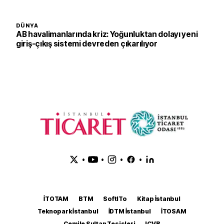
DÜNYA
AB havalimanlarında kriz: Yoğunluktan dolayı yeni
giriş-çıkış sistemi devreden çıkarılıyor
•
•
•
•
İTOTAM
BTM
SoftITo
Kitap İstanbul
Teknopark İstanbul
İDTM İstanbul
İTOSAM
Cemile Sultan Tesisleri
ICVB