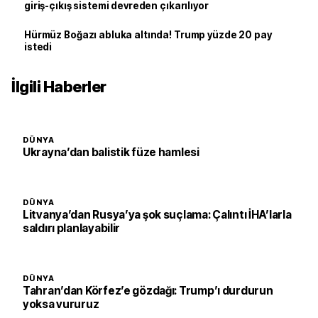
giriş-çıkış sistemi devreden çıkarılıyor
Hürmüz Boğazı abluka altında! Trump yüzde 20 pay
istedi
İlgili Haberler
DÜNYA
Ukrayna’dan balistik füze hamlesi
DÜNYA
Litvanya’dan Rusya’ya şok suçlama: Çalıntı İHA’larla
saldırı planlayabilir
DÜNYA
Tahran’dan Körfez’e gözdağı: Trump’ı durdurun
yoksa vururuz