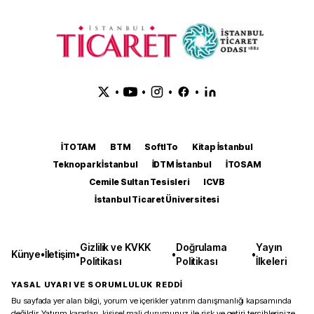
•
•
•
•
İTOTAM
BTM
SoftITo
Kitap İstanbul
Teknopark İstanbul
İDTM İstanbul
İTOSAM
Cemile Sultan Tesisleri
ICVB
İstanbul Ticaret Üniversitesi
Gizlilik ve KVKK
Doğrulama
Yayın
Künye
•
İletişim
•
•
•
Politikası
Politikası
İlkeleri
YASAL UYARI VE SORUMLULUK REDDİ
Bu sayfada yer alan bilgi, yorum ve içerikler yatırım danışmanlığı kapsamında
değildir. Yatırım kararları, kişisel mali durumunuz ile risk ve getiri tercihlerinize