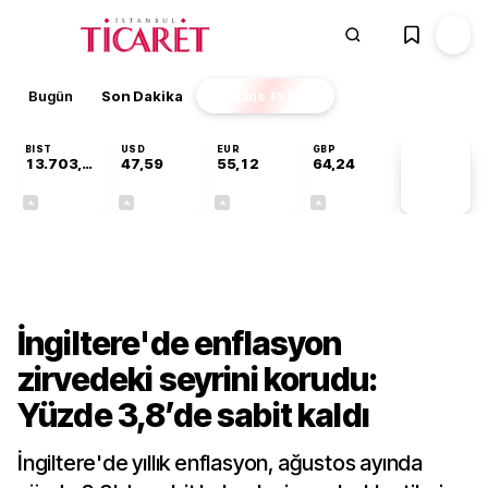
Bugün
Son Dakika
Finans
EKSTRA
BIST
USD
EUR
GBP
13.703,13
47,59
55,12
64,24
PİYASA
VERİLERİ
+0,11%
+0,04%
+0,19%
+0,22%
Finans
İngiltere'de enflasyon
zirvedeki seyrini korudu:
Yüzde 3,8’de sabit kaldı
İngiltere'de yıllık enflasyon, ağustos ayında