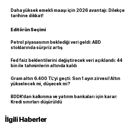
Daha yüksek emekli maaşı için 2026 avantajı: Dilekçe
tarihine dikkat!
Editörün Seçimi
Petrol piyasasının beklediği veri geldi: ABD
stoklarında sürpriz artış
Fed faiz beklentilerini değiştirecek veri açıklandı: 44
bin ile tahminlerin altında kaldı
Gram altın 6.400 TL’yi geçti: Son 1 ayın zirvesi! Altın
yükselecek mi, düşecek mi?
BDDK’dan kalkınma ve yatırım bankaları için karar:
Kredi sınırları düşürüldü
İlgili Haberler