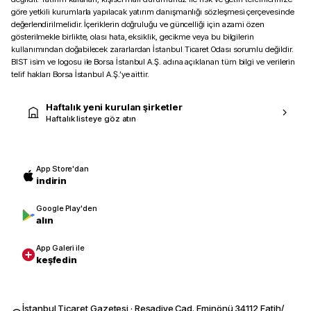
göre yetkili kurumlarla yapılacak yatırım danışmanlığı sözleşmesi çerçevesinde
değerlendirilmelidir. İçeriklerin doğruluğu ve güncelliği için azami özen
gösterilmekle birlikte, olası hata, eksiklik, gecikme veya bu bilgilerin
kullanımından doğabilecek zararlardan İstanbul Ticaret Odası sorumlu değildir.
BIST isim ve logosu ile Borsa İstanbul A.Ş. adına açıklanan tüm bilgi ve verilerin
telif hakları Borsa İstanbul A.Ş.’ye aittir.
Haftalık yeni kurulan şirketler
Haftalık listeye göz atın
App Store'dan
indirin
Google Play'den
alın
App Galeri ile
keşfedin
İstanbul Ticaret Gazetesi · Reşadiye Cad. Eminönü 34112 Fatih/