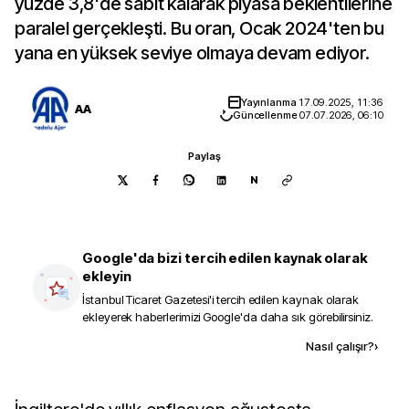
yüzde 3,8'de sabit kalarak piyasa beklentilerine
paralel gerçekleşti. Bu oran, Ocak 2024'ten bu
yana en yüksek seviye olmaya devam ediyor.
Yayınlanma
17.09.2025, 11:36
AA
Güncellenme
07.07.2026, 06:10
Paylaş
N
Google'da bizi tercih edilen kaynak olarak
ekleyin
İstanbul Ticaret Gazetesi
'i tercih edilen kaynak olarak
ekleyerek haberlerimizi Google'da daha sık görebilirsiniz.
Kaynak ekle
Nasıl çalışır?
›