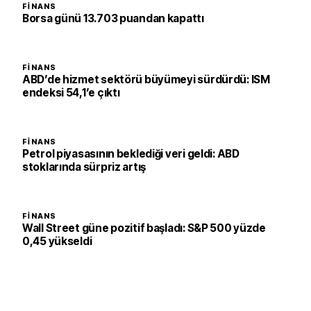
FINANS
Borsa günü 13.703 puandan kapattı
FINANS
ABD’de hizmet sektörü büyümeyi sürdürdü: ISM
endeksi 54,1’e çıktı
FINANS
Petrol piyasasının beklediği veri geldi: ABD
stoklarında sürpriz artış
FINANS
Wall Street güne pozitif başladı: S&P 500 yüzde
0,45 yükseldi