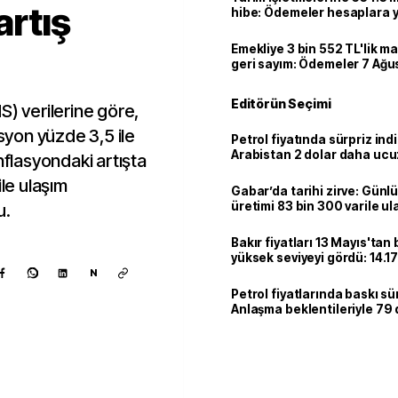
artış
hibe: Ödemeler hesaplara ya
Emekliye 3 bin 552 TL'lik ma
geri sayım: Ödemeler 7 Ağu
Editörün Seçimi
ONS) verilerine göre,
asyon yüzde 3,5 ile
Petrol fiyatında sürpriz indi
Arabistan 2 dolar daha uc
nflasyondaki artışta
ile ulaşım
Gabar’da tarihi zirve: Günlü
üretimi 83 bin 300 varile ul
u.
Bakır fiyatları 13 Mayıs'tan
yüksek seviyeyi gördü: 14.1
N
Petrol fiyatlarında baskı sü
Anlaşma beklentileriyle 79
Kaynak ekle