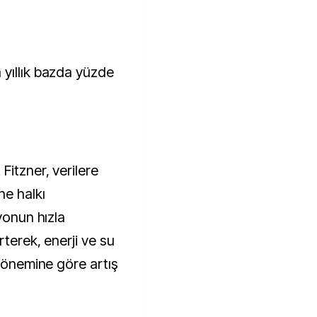
yıllık bazda yüzde
itzner, verilere
ne halkı
yonun hızla
rterek, enerji ve su
 dönemine göre artış