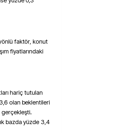
ise yüzde 0,3
önlü faktör, konut
şım fiyatlarındaki
tları hariç tutulan
,6 olan beklentileri
gerçekleşti.
lık bazda yüzde 3,4