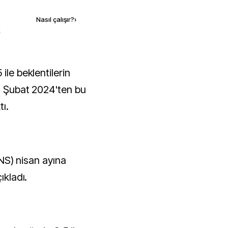
Nasıl çalışır?
›
k
on Şubat 2024'ten bu
ı.
(ONS) nisan ayına
ıkladı.