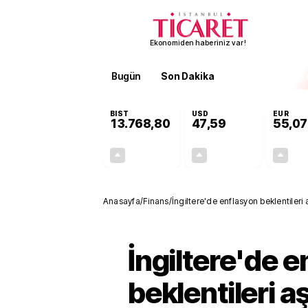
Ekonomiden haberiniz var!
Bugün
Son Dakika
Finans
EKST
BIST
USD
EUR
13.768,80
47,59
55,07
+0,48%
+0,06%
65,67
0,03
Anasayfa
/
Finans
/
İngiltere'de enflasyon beklentileri a
İngiltere'de 
beklentileri aş