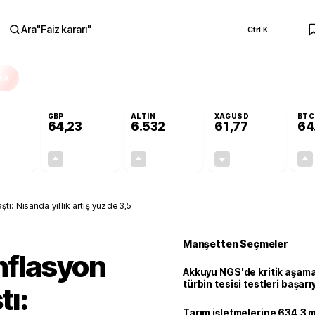
Ara
"
Faiz kararı
"
Ctrl K
RA
GBP
ALTIN
XAGUSD
BTC
64,23
6.532
61,77
64
+0,11%
+0,21%
+0,56%
-0,44%
0,06
0,14
36,17
-0,27
ştı: Nisanda yıllık artış yüzde 3,5
Manşetten Seçmeler
enflasyon
Akkuyu NGS'de kritik aşama:
türbin tesisi testleri başarı
tı:
tamamlandı
Tarım işletmelerine 634.3 m