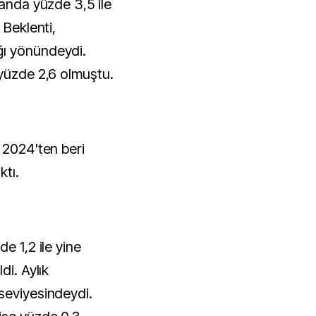
sanda yüzde 3,5 ile
 Beklenti,
ğı yönündeydi.
 yüzde 2,6 olmuştu.
 2024'ten beri
ktı.
e 1,2 ile yine
di. Aylık
seviyesindeydi.