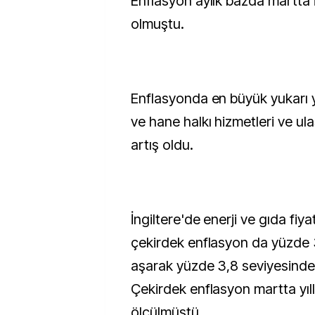
Enflasyon aylık bazda martta 
olmuştu.
Enflasyonda en büyük yukarı y
ve hane halkı hizmetleri ve ula
artış oldu.
İngiltere'de enerji ve gıda fiya
çekirdek enflasyon da yüzde 3
aşarak yüzde 3,8 seviyesinde 
Çekirdek enflasyon martta yıl
ölçülmüştü.