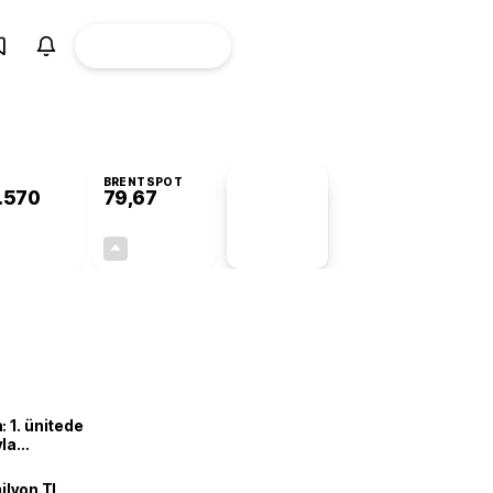
ÜYE
CANLI BORSA
Girişi
BRENTSPOT
.570
79,67
PİYASA
VERİLERİ
+0,75%
+0,96%
+0,00
0,76
 1. ünitede
yla
ilyon TL