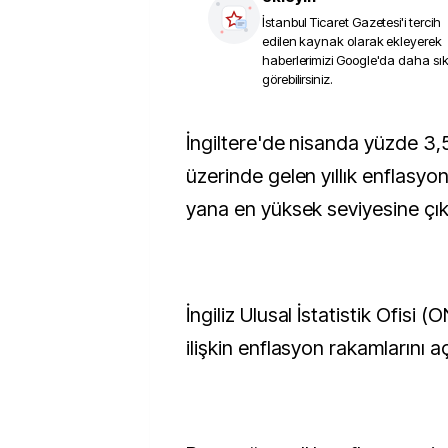
İstanbul Ticaret Gazetesi
'i tercih
edilen kaynak olarak ekleyerek
haberlerimizi Google'da daha sı
görebilirsiniz.
İngiltere'de nisanda yüzde 3,5 ile beklentilerin
üzerinde gelen yıllık enflasy
yana en yüksek seviyesine çıkt
İngiliz Ulusal İstatistik Ofisi 
ilişkin enflasyon rakamlarını aç