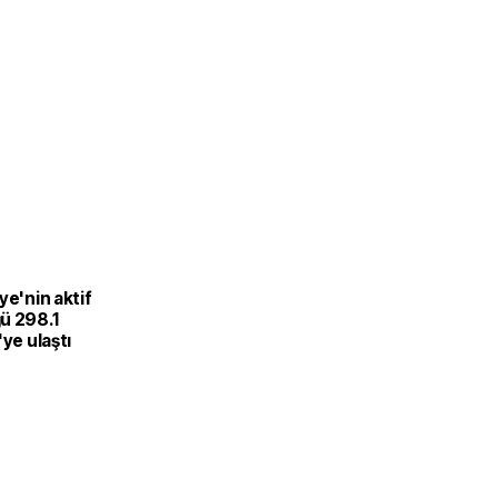
ye'nin aktif
ü 298.1
'ye ulaştı