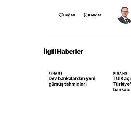
Beğen
Kaydet
İlgili Haberler
FINANS
FINANS
Dev bankalardan yeni
TÜİK açı
gümüş tahminleri
Türkiye’d
bankacıl
oranı yü
yükseld