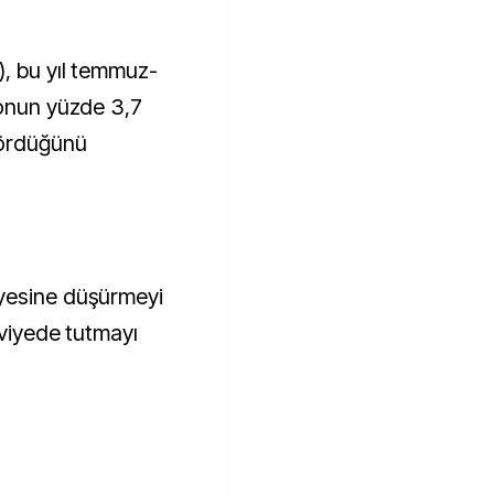
), bu yıl temmuz-
yonun yüzde 3,7
gördüğünü
yesine düşürmeyi
eviyede tutmayı