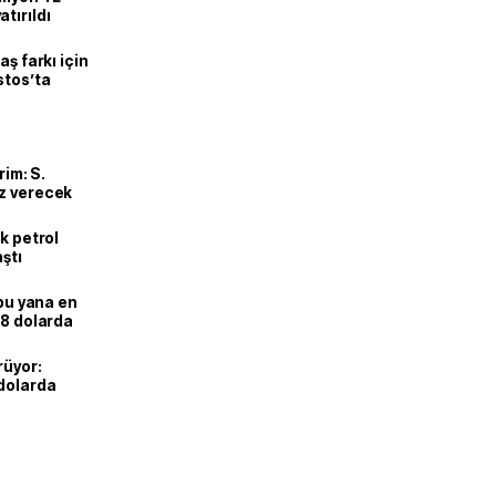
tırıldı
aş farkı için
stos’ta
rim: S.
uz verecek
k petrol
aştı
 bu yana en
78 dolarda
rüyor:
 dolarda