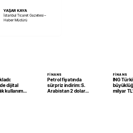
YAŞAR KAYA
İstanbul Ticaret Gazetesi –
Haber Müdürü
FINANS
FINANS
kladı:
Petrol fiyatında
ING Türki
e dijital
sürpriz indirim: S.
büyüklüğ
ık kullanım
Arabistan 2 dolar
milyar TL
zde 75,9’a
daha ucuz verecek
i