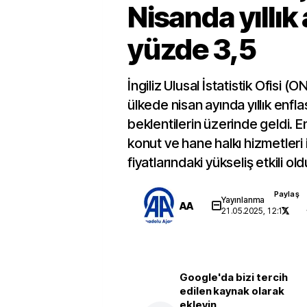
Nisanda yıllık 
yüzde 3,5
İngiliz Ulusal İstatistik Ofisi (
ülkede nisan ayında yıllık enfl
beklentilerin üzerinde geldi. E
konut ve hane halkı hizmetleri 
fiyatlarındaki yükseliş etkili old
Paylaş
Yayınlanma
AA
21.05.2025, 12:17
Google'da bizi tercih
edilen kaynak olarak
ekleyin