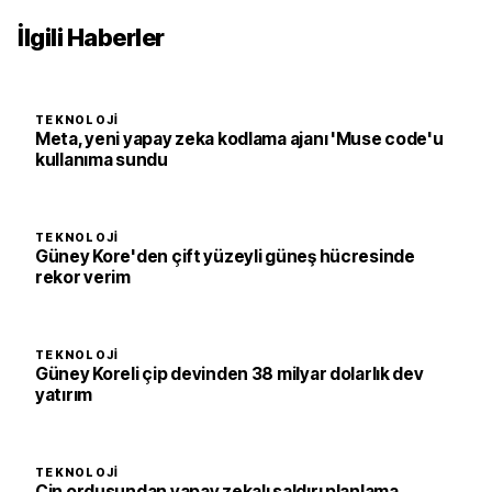
İlgili Haberler
TEKNOLOJI
Meta, yeni yapay zeka kodlama ajanı 'Muse code'u
kullanıma sundu
TEKNOLOJI
Güney Kore'den çift yüzeyli güneş hücresinde
rekor verim
TEKNOLOJI
Güney Koreli çip devinden 38 milyar dolarlık dev
yatırım
TEKNOLOJI
Çin ordusundan yapay zekalı saldırı planlama