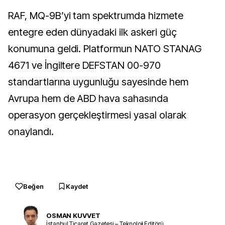
RAF, MQ-9B’yi tam spektrumda hizmete
entegre eden dünyadaki ilk askeri güç
konumuna geldi. Platformun NATO STANAG
4671 ve İngiltere DEFSTAN 00-970
standartlarına uygunluğu sayesinde hem
Avrupa hem de ABD hava sahasında
operasyon gerçekleştirmesi yasal olarak
onaylandı.
Beğen
Kaydet
OSMAN KUVVET
İstanbul Ticaret Gazetesi – Teknoloji Editörü