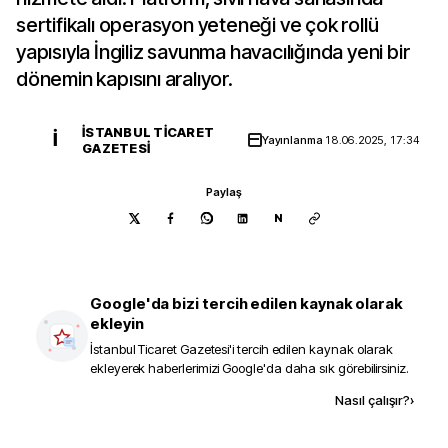
sertifikalı operasyon yeteneği ve çok rollü
yapısıyla İngiliz savunma havacılığında yeni bir
dönemin kapısını aralıyor.
İSTANBUL TICARET
İ
Yayınlanma
18.06.2025, 17:34
GAZETESI
Paylaş
N
Google'da bizi tercih edilen kaynak olarak
ekleyin
İstanbul Ticaret Gazetesi
'i tercih edilen kaynak olarak
ekleyerek haberlerimizi Google'da daha sık görebilirsiniz.
Kaynak ekle
Nasıl çalışır?
›