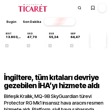
Bugün
Son Dakika
Finans
EKSTRA
BIST
USD
EUR
GBP
13.803,11
47,70
55,24
64,47
PİYASA
VERİLERİ
+0,03%
+0,17%
+0,41%
+0,47%
Teknoloji
İngiltere, tüm kıtaları devriye
gezebilen İHA’yı hizmete aldı
Birleşik Krallık, MQ-9B SkyGuardian türevi
Protector RG Mk1 insansız hava aracını resmen
hizmete aldı. Platform, sivil hava sahasında