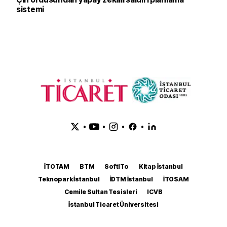
sistemi
•
•
•
•
İTOTAM
BTM
SoftITo
Kitap İstanbul
Teknopark İstanbul
İDTM İstanbul
İTOSAM
Cemile Sultan Tesisleri
ICVB
İstanbul Ticaret Üniversitesi