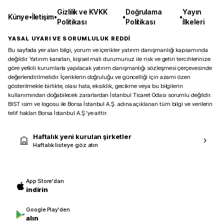
Gizlilik ve KVKK
Doğrulama
Yayın
Künye
•
İletişim
•
•
•
Politikası
Politikası
İlkeleri
YASAL UYARI VE SORUMLULUK REDDİ
Bu sayfada yer alan bilgi, yorum ve içerikler yatırım danışmanlığı kapsamında
değildir. Yatırım kararları, kişisel mali durumunuz ile risk ve getiri tercihlerinize
göre yetkili kurumlarla yapılacak yatırım danışmanlığı sözleşmesi çerçevesinde
değerlendirilmelidir. İçeriklerin doğruluğu ve güncelliği için azami özen
gösterilmekle birlikte, olası hata, eksiklik, gecikme veya bu bilgilerin
kullanımından doğabilecek zararlardan İstanbul Ticaret Odası sorumlu değildir.
BIST isim ve logosu ile Borsa İstanbul A.Ş. adına açıklanan tüm bilgi ve verilerin
telif hakları Borsa İstanbul A.Ş.’ye aittir.
Haftalık yeni kurulan şirketler
Haftalık listeye göz atın
App Store'dan
indirin
Google Play'den
alın