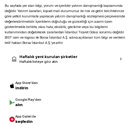
Bu sayfada yer alan bilgi, yorum ve içerikler yatırım danışmanlığı kapsamında
değildir. Yatırım kararları, kişisel mali durumunuz ile risk ve getiri tercihlerinize
göre yetkili kurumlarla yapılacak yatırım danışmanlığı sözleşmesi çerçevesinde
değerlendirilmelidir. İçeriklerin doğruluğu ve güncelliği için azami özen
gösterilmekle birlikte, olası hata, eksiklik, gecikme veya bu bilgilerin
kullanımından doğabilecek zararlardan İstanbul Ticaret Odası sorumlu değildir.
BIST isim ve logosu ile Borsa İstanbul A.Ş. adına açıklanan tüm bilgi ve verilerin
telif hakları Borsa İstanbul A.Ş.’ye aittir.
Haftalık yeni kurulan şirketler
Haftalık listeye göz atın
App Store'dan
indirin
Google Play'den
alın
App Galeri ile
keşfedin