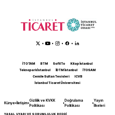
•
•
•
•
İTOTAM
BTM
SoftITo
Kitap İstanbul
Teknopark İstanbul
İDTM İstanbul
İTOSAM
Cemile Sultan Tesisleri
ICVB
İstanbul Ticaret Üniversitesi
Gizlilik ve KVKK
Doğrulama
Yayın
Künye
•
İletişim
•
•
•
Politikası
Politikası
İlkeleri
YASAL UYARI VE SORUMLULUK REDDİ