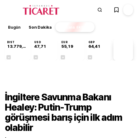
Bugün
Son Dakika
Finans
EKSTRA
BIST
USD
EUR
GBP
13.779,39
47,71
55,19
64,41
PİYASA
VERİLERİ
-0,14%
+0,18%
+0,32%
+0,38%
Dünya
İngiltere Savunma Bakanı
Healey: Putin-Trump
görüşmesi barış için ilk adım
olabilir