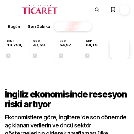
Bugün
Son Dakika
Finans
EKSTRA
BIST
USD
EUR
GBP
13.798,82
47,59
54,97
64,19
PİYASA
VERİLERİ
+0,70%
+0,05%
-0,08%
+0,15%
Dünya
İngiliz ekonomisinde resesyon
riski artıyor
Ekonomistlere göre, İngiltere'de son dönemde
açıklanan verilerin ve öncü sektör
göstergelerinin giderek zayıflaması ülke