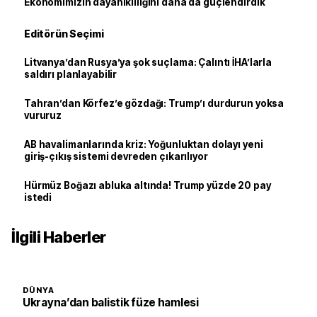
Ekonomimizin dayanıklılığını daha da güçlendirdik
Editörün Seçimi
Litvanya’dan Rusya’ya şok suçlama: Çalıntı İHA’larla
saldırı planlayabilir
Tahran’dan Körfez’e gözdağı: Trump’ı durdurun yoksa
vururuz
AB havalimanlarında kriz: Yoğunluktan dolayı yeni
giriş-çıkış sistemi devreden çıkarılıyor
Hürmüz Boğazı abluka altında! Trump yüzde 20 pay
istedi
İlgili Haberler
DÜNYA
Ukrayna’dan balistik füze hamlesi