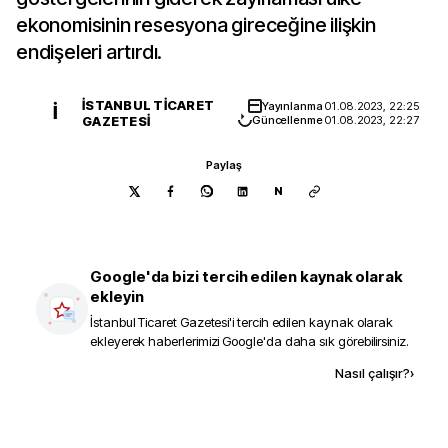
ekonomisinin resesyona gireceğine ilişkin
endişeleri artırdı.
İSTANBUL TICARET
Yayınlanma
01.08.2023, 22:25
İ
GAZETESI
Güncellenme
01.08.2023, 22:27
Paylaş
N
Google'da bizi tercih edilen kaynak olarak
ekleyin
İstanbul Ticaret Gazetesi
'i tercih edilen kaynak olarak
ekleyerek haberlerimizi Google'da daha sık görebilirsiniz.
Kaynak ekle
Nasıl çalışır?
›