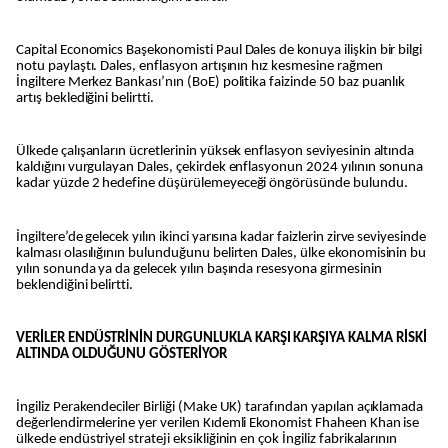
Capital Economics Başekonomisti Paul Dales de konuya ilişkin bir bilgi
notu paylaştı. Dales, enflasyon artışının hız kesmesine rağmen
İngiltere Merkez Bankası’nın (BoE) politika faizinde 50 baz puanlık
artış beklediğini belirtti.
Ülkede çalışanların ücretlerinin yüksek enflasyon seviyesinin altında
kaldığını vurgulayan Dales, çekirdek enflasyonun 2024 yılının sonuna
kadar yüzde 2 hedefine düşürülemeyeceği öngörüsünde bulundu.
İngiltere’de gelecek yılın ikinci yarısına kadar faizlerin zirve seviyesinde
kalması olasılığının bulunduğunu belirten Dales, ülke ekonomisinin bu
yılın sonunda ya da gelecek yılın başında resesyona girmesinin
beklendiğini belirtti.
VERİLER ENDÜSTRİNİN DURGUNLUKLA KARŞI KARŞIYA KALMA RİSKİ
ALTINDA OLDUĞUNU GÖSTERİYOR
İngiliz Perakendeciler Birliği (Make UK) tarafından yapılan açıklamada
değerlendirmelerine yer verilen Kıdemli Ekonomist Fhaheen Khan ise
ülkede endüstriyel strateji eksikliğinin en çok İngiliz fabrikalarının