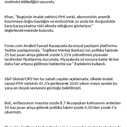
üretimini etkilediğini savundu.
Khan, “Bugünün imalat sektörü PMI verisi, ekonominin anemik
büyümeye doğru kaydığını ve endüstrinin şu anda bir durgunlukla
karşı karşıya kalma riski altında olduğunu gösteriyor.”
değerlendirmesinde bulundu.
Forex.com Analisti Fawad Razaqzada da sosyal paylaşım platformu
Twitter paylaşımında, "İngiltere Merkez Bankası’nın politika faizinde
25 baz puan artışa giderek yüzde 5,25’e yükseltmesi piyasalar
tarafından fiyatlanmış durumda. Piyasalarda yıl sonuna kadar iki kez
daha faiz artışına gidilmesi beklentisi var.” ifadelerini kullandı.
S&P Global/CIPS’ten bu sabah yapılan açıklamada, ülkede imalat
sanayi PMI verisinin 45,3’e gerileyerek 2020 yılının mayıs ayında bu
yana en düşük seviyesini gördüğü belirtilmişti.
BoE, enflasyonun mayısta yüzde 8,7 ile yapışkan kalmasının ardından
50 baz puan artışa giderek politika faizini yüzde 4,50'den yüzde 5'e
çıkarmıştı.