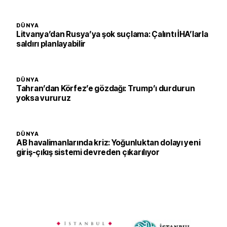
DÜNYA
Litvanya’dan Rusya’ya şok suçlama: Çalıntı İHA’larla
saldırı planlayabilir
DÜNYA
Tahran’dan Körfez’e gözdağı: Trump’ı durdurun
yoksa vururuz
DÜNYA
AB havalimanlarında kriz: Yoğunluktan dolayı yeni
giriş-çıkış sistemi devreden çıkarılıyor