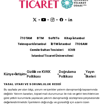
•
•
•
•
İTOTAM
BTM
SoftITo
Kitap İstanbul
Teknopark İstanbul
İDTM İstanbul
İTOSAM
Cemile Sultan Tesisleri
ICVB
İstanbul Ticaret Üniversitesi
Gizlilik ve KVKK
Doğrulama
Yayın
Künye
•
İletişim
•
•
•
Politikası
Politikası
İlkeleri
YASAL UYARI VE SORUMLULUK REDDİ
Bu sayfada yer alan bilgi, yorum ve içerikler yatırım danışmanlığı kapsamında
değildir. Yatırım kararları, kişisel mali durumunuz ile risk ve getiri tercihlerinize
göre yetkili kurumlarla yapılacak yatırım danışmanlığı sözleşmesi çerçevesinde
değerlendirilmelidir. İçeriklerin doğruluğu ve güncelliği için azami özen