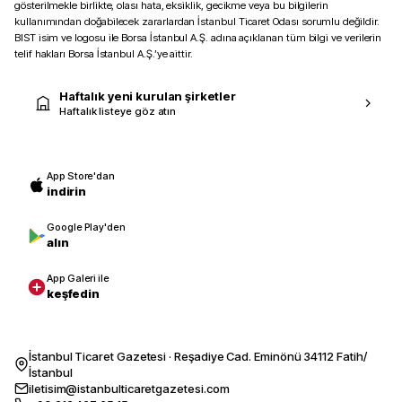
gösterilmekle birlikte, olası hata, eksiklik, gecikme veya bu bilgilerin
kullanımından doğabilecek zararlardan İstanbul Ticaret Odası sorumlu değildir.
BIST isim ve logosu ile Borsa İstanbul A.Ş. adına açıklanan tüm bilgi ve verilerin
telif hakları Borsa İstanbul A.Ş.’ye aittir.
Haftalık yeni kurulan şirketler
Haftalık listeye göz atın
App Store'dan
indirin
Google Play'den
alın
App Galeri ile
keşfedin
İstanbul Ticaret Gazetesi · Reşadiye Cad. Eminönü 34112 Fatih/
İstanbul
iletisim@istanbulticaretgazetesi.com