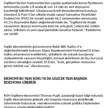
İngiltere'de dün Nationwide’dan yapılan açıklamada konut fiyatlarının
temmuzda yüzde 3,8 azalarak son 14 yılın en sert düşüşünü
kaydettiği belirtilmişti. Uluslararası kredi derecelendirme kuruluşu
Standard & Poor's'tan ülkede imalat sanayi Satınalma Yöneticileri
Endeksi'nin (PMI) bir önceki aydaki 46,5 seviyesinden temmuzda
45,3’e düşmesine ilişkin değerlendirmede de, “İngiltere’de imalat
sanayisinin düşüşü temmuzda kötü bir yola girdi, (sektörde) üretim
çıktısı, istihdam ve yeni siparişlerindeki daralma hızlandı.” ifadelerine
yer verildi.
İngiliz ekonomisinin görünümüne ilişkin BBC Radyo 4’e
değerlendirmede bulunan Alianz Başekonomisti Mohamed El-Erian,
halkın artan konut kredilerinin, şirketlerin de yüksek borçlanma
maliyetlerinin sancısını hissettiğini, küresel aktivitenin de (bu duruma)
yardımcı olmadığını söyledi. El-Erian, “Evet, gerçekten resesyona
girme riskimiz var.” diye konuştu.
EKONOMİ BU YILIN SONU YA DA GELECEK YILIN BAŞINDA
RESESYONA GİREBİLİR
RSM İngiltere ekonomisti Thomas Pugh, paylaştığı basın bilgi notunda
İngiliz ekonomisinin gelecek yılın başında resesyona girebileceği
tahmininde bulunarak, reel ekonominin yüksek politika faizlerinden
olumsuz yönde etkilendiğini belirtti.