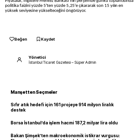
Piyasalar, İngiltere Merkez Bankası’nın perşembe günkü toplantısında
politika faizini yüzde 5'ten yüzde 5,25'e çıkararak son 15 yılın en
yüksek seviyesine yükselteceğini öngörüyor.
Beğen
Kaydet
Yönetici
İstanbul Ticaret Gazetesi – Süper Admin
Manşetten Seçmeler
Sıfır atık hedefi için 161 projeye 914 milyon liralık
destek
Borsa İstanbul’da işlem hacmi 187,2 milyar lira oldu
Bakan Şimşek’ten makroekonomik istikrar vurgusu: