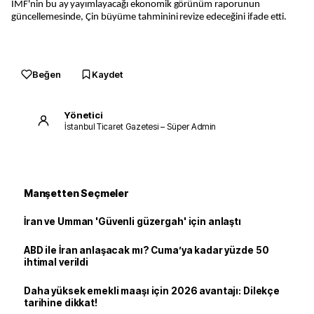
IMF'nin bu ay yayımlayacağı ekonomik görünüm raporunun
güncellemesinde, Çin büyüme tahminini revize edeceğini ifade etti.
Beğen
Kaydet
Yönetici
İstanbul Ticaret Gazetesi – Süper Admin
Manşetten Seçmeler
İran ve Umman 'Güvenli güzergah' için anlaştı
ABD ile İran anlaşacak mı? Cuma’ya kadar yüzde 50
ihtimal verildi
Daha yüksek emekli maaşı için 2026 avantajı: Dilekçe
tarihine dikkat!