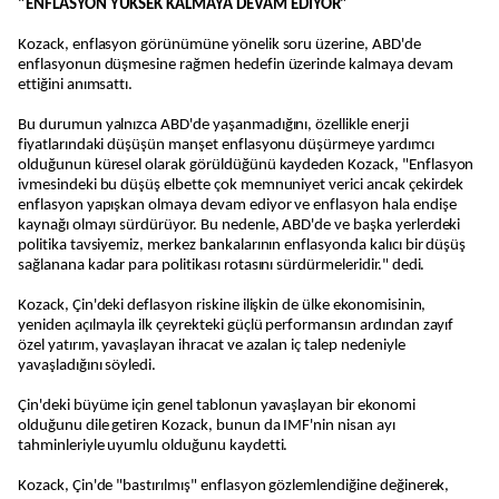
"ENFLASYON YÜKSEK KALMAYA DEVAM EDİYOR"
Kozack, enflasyon görünümüne yönelik soru üzerine, ABD'de
enflasyonun düşmesine rağmen hedefin üzerinde kalmaya devam
ettiğini anımsattı.
Bu durumun yalnızca ABD'de yaşanmadığını, özellikle enerji
fiyatlarındaki düşüşün manşet enflasyonu düşürmeye yardımcı
olduğunun küresel olarak görüldüğünü kaydeden Kozack, "Enflasyon
ivmesindeki bu düşüş elbette çok memnuniyet verici ancak çekirdek
enflasyon yapışkan olmaya devam ediyor ve enflasyon hala endişe
kaynağı olmayı sürdürüyor. Bu nedenle, ABD'de ve başka yerlerdeki
politika tavsiyemiz, merkez bankalarının enflasyonda kalıcı bir düşüş
sağlanana kadar para politikası rotasını sürdürmeleridir." dedi.
Kozack, Çin'deki deflasyon riskine ilişkin de ülke ekonomisinin,
yeniden açılmayla ilk çeyrekteki güçlü performansın ardından zayıf
özel yatırım, yavaşlayan ihracat ve azalan iç talep nedeniyle
yavaşladığını söyledi.
Çin'deki büyüme için genel tablonun yavaşlayan bir ekonomi
olduğunu dile getiren Kozack, bunun da IMF'nin nisan ayı
tahminleriyle uyumlu olduğunu kaydetti.
Kozack, Çin'de "bastırılmış" enflasyon gözlemlendiğine değinerek,