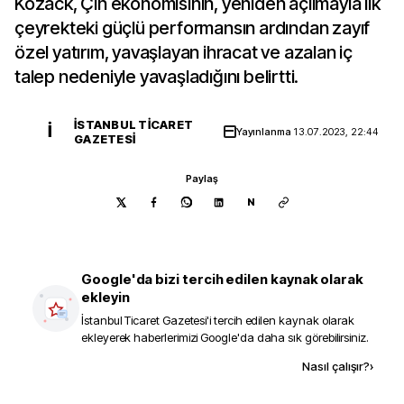
Kozack, Çin ekonomisinin, yeniden açılmayla ilk
çeyrekteki güçlü performansın ardından zayıf
özel yatırım, yavaşlayan ihracat ve azalan iç
talep nedeniyle yavaşladığını belirtti.
İSTANBUL TICARET
İ
Yayınlanma
13.07.2023, 22:44
GAZETESI
Paylaş
N
Google'da bizi tercih edilen kaynak olarak
ekleyin
İstanbul Ticaret Gazetesi
'i tercih edilen kaynak olarak
ekleyerek haberlerimizi Google'da daha sık görebilirsiniz.
Kaynak ekle
Nasıl çalışır?
›