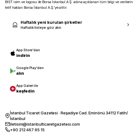
BIST isim ve logosu ile Borsa İstanbul A.Ş. adına açıklanan tüm bilgi ve verilerin
telif hakları Borsa İstanbul A.Ş.’ye aittir.
Haftalık yeni kurulan şirketler
Haftalık listeye göz atın
App Store'dan
indirin
Google Play'den
alın
App Galeri ile
keşfedin
İstanbul Ticaret Gazetesi · Reşadiye Cad. Eminönü 34112 Fatih/
İstanbul
iletisim@istanbulticaretgazetesi.com
+90 212 467 65 15