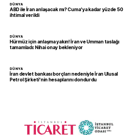
DÜNYA
ABD ile İran anlaşacak mı? Cuma’ya kadar yüzde 50
ihtimal verildi
DÜNYA
Hürmüz için anlaşma yakın! İran ve Umman taslağı
tamamladı: Nihai onay bekleniyor
DÜNYA
İran devlet bankası borçları nedeniyle İran Ulusal
Petrol Şirketi'nin hesaplarını dondurdu