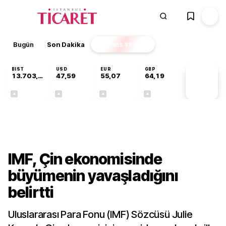
Bugün
Son Dakika
Finans
EKSTRA
BIST
USD
EUR
GBP
13.703,13
47,59
55,07
64,19
PİYASA
VERİLERİ
+0,11%
+0,06%
+0,12%
+0,14%
Dünya
IMF, Çin ekonomisinde
büyümenin yavaşladığını
belirtti
Uluslararası Para Fonu (IMF) Sözcüsü Julie