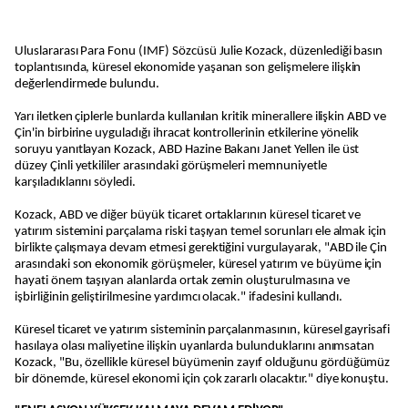
Uluslararası Para Fonu (IMF) Sözcüsü Julie Kozack, düzenlediği basın
toplantısında, küresel ekonomide yaşanan son gelişmelere ilişkin
değerlendirmede bulundu.
Yarı iletken çiplerle bunlarda kullanılan kritik minerallere ilişkin ABD ve
Çin'in birbirine uyguladığı ihracat kontrollerinin etkilerine yönelik
soruyu yanıtlayan Kozack, ABD Hazine Bakanı Janet Yellen ile üst
düzey Çinli yetkililer arasındaki görüşmeleri memnuniyetle
karşıladıklarını söyledi.
Kozack, ABD ve diğer büyük ticaret ortaklarının küresel ticaret ve
yatırım sistemini parçalama riski taşıyan temel sorunları ele almak için
birlikte çalışmaya devam etmesi gerektiğini vurgulayarak, "ABD ile Çin
arasındaki son ekonomik görüşmeler, küresel yatırım ve büyüme için
hayati önem taşıyan alanlarda ortak zemin oluşturulmasına ve
işbirliğinin geliştirilmesine yardımcı olacak." ifadesini kullandı.
Küresel ticaret ve yatırım sisteminin parçalanmasının, küresel gayrisafi
hasılaya olası maliyetine ilişkin uyarılarda bulunduklarını anımsatan
Kozack, "Bu, özellikle küresel büyümenin zayıf olduğunu gördüğümüz
bir dönemde, küresel ekonomi için çok zararlı olacaktır." diye konuştu.