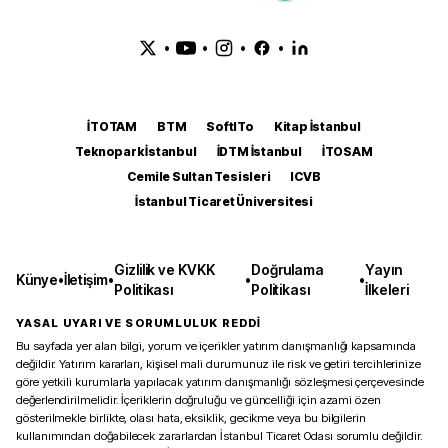
•
•
•
•
İTOTAM
BTM
SoftITo
Kitap İstanbul
Teknopark İstanbul
İDTM İstanbul
İTOSAM
Cemile Sultan Tesisleri
ICVB
İstanbul Ticaret Üniversitesi
Gizlilik ve KVKK
Doğrulama
Yayın
Künye
•
İletişim
•
•
•
Politikası
Politikası
İlkeleri
YASAL UYARI VE SORUMLULUK REDDİ
Bu sayfada yer alan bilgi, yorum ve içerikler yatırım danışmanlığı kapsamında
değildir. Yatırım kararları, kişisel mali durumunuz ile risk ve getiri tercihlerinize
göre yetkili kurumlarla yapılacak yatırım danışmanlığı sözleşmesi çerçevesinde
değerlendirilmelidir. İçeriklerin doğruluğu ve güncelliği için azami özen
gösterilmekle birlikte, olası hata, eksiklik, gecikme veya bu bilgilerin
kullanımından doğabilecek zararlardan İstanbul Ticaret Odası sorumlu değildir.