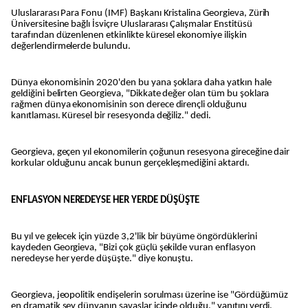
Uluslararası Para Fonu (IMF) Başkanı Kristalina Georgieva, Zürih
Üniversitesine bağlı İsviçre Uluslararası Çalışmalar Enstitüsü
tarafından düzenlenen etkinlikte küresel ekonomiye ilişkin
değerlendirmelerde bulundu.
Dünya ekonomisinin 2020'den bu yana şoklara daha yatkın hale
geldiğini belirten Georgieva, "Dikkate değer olan tüm bu şoklara
rağmen dünya ekonomisinin son derece dirençli olduğunu
kanıtlaması. Küresel bir resesyonda değiliz." dedi.
Georgieva, geçen yıl ekonomilerin çoğunun resesyona gireceğine dair
korkular olduğunu ancak bunun gerçekleşmediğini aktardı.
ENFLASYON NEREDEYSE HER YERDE DÜŞÜŞTE
Bu yıl ve gelecek için yüzde 3,2'lik bir büyüme öngördüklerini
kaydeden Georgieva, "Bizi çok güçlü şekilde vuran enflasyon
neredeyse her yerde düşüşte." diye konuştu.
Georgieva, jeopolitik endişelerin sorulması üzerine ise "Gördüğümüz
en dramatik şey dünyanın savaşlar içinde olduğu." yanıtını verdi.