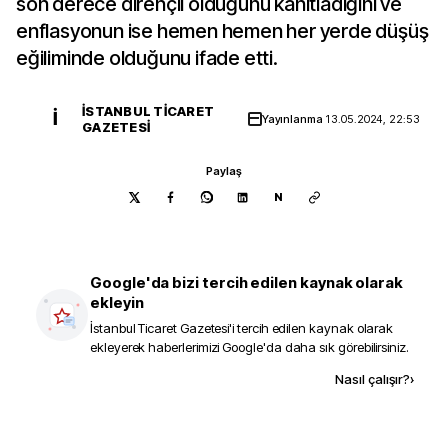
son derece dirençli olduğunu kanıtladığını ve
enflasyonun ise hemen hemen her yerde düşüş
eğiliminde olduğunu ifade etti.
İSTANBUL TICARET
İ
Yayınlanma
13.05.2024, 22:53
GAZETESI
Paylaş
N
Google'da bizi tercih edilen kaynak olarak
ekleyin
İstanbul Ticaret Gazetesi
'i tercih edilen kaynak olarak
ekleyerek haberlerimizi Google'da daha sık görebilirsiniz.
Kaynak ekle
Nasıl çalışır?
›