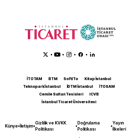
•
•
•
•
İTOTAM
BTM
SoftITo
Kitap İstanbul
Teknopark İstanbul
İDTM İstanbul
İTOSAM
Cemile Sultan Tesisleri
ICVB
İstanbul Ticaret Üniversitesi
Gizlilik ve KVKK
Doğrulama
Yayın
Künye
•
İletişim
•
•
•
Politikası
Politikası
İlkeleri