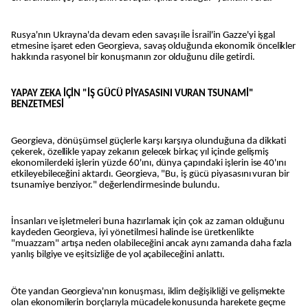
Rusya'nın Ukrayna'da devam eden savaşı ile İsrail'in Gazze'yi işgal
etmesine işaret eden Georgieva, savaş olduğunda ekonomik öncelikler
hakkında rasyonel bir konuşmanın zor olduğunu dile getirdi.
YAPAY ZEKA İÇİN "İŞ GÜCÜ PİYASASINI VURAN TSUNAMİ"
BENZETMESİ
Georgieva, dönüşümsel güçlerle karşı karşıya olunduğuna da dikkati
çekerek, özellikle yapay zekanın gelecek birkaç yıl içinde gelişmiş
ekonomilerdeki işlerin yüzde 60'ını, dünya çapındaki işlerin ise 40'ını
etkileyebileceğini aktardı. Georgieva, "Bu, iş gücü piyasasını vuran bir
tsunamiye benziyor." değerlendirmesinde bulundu.
İnsanları ve işletmeleri buna hazırlamak için çok az zaman olduğunu
kaydeden Georgieva, iyi yönetilmesi halinde ise üretkenlikte
"muazzam" artışa neden olabileceğini ancak aynı zamanda daha fazla
yanlış bilgiye ve eşitsizliğe de yol açabileceğini anlattı.
Öte yandan Georgieva'nın konuşması, iklim değişikliği ve gelişmekte
olan ekonomilerin borçlarıyla mücadele konusunda harekete geçme