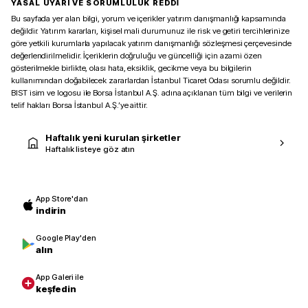
YASAL UYARI VE SORUMLULUK REDDİ
Bu sayfada yer alan bilgi, yorum ve içerikler yatırım danışmanlığı kapsamında
değildir. Yatırım kararları, kişisel mali durumunuz ile risk ve getiri tercihlerinize
göre yetkili kurumlarla yapılacak yatırım danışmanlığı sözleşmesi çerçevesinde
değerlendirilmelidir. İçeriklerin doğruluğu ve güncelliği için azami özen
gösterilmekle birlikte, olası hata, eksiklik, gecikme veya bu bilgilerin
kullanımından doğabilecek zararlardan İstanbul Ticaret Odası sorumlu değildir.
BIST isim ve logosu ile Borsa İstanbul A.Ş. adına açıklanan tüm bilgi ve verilerin
telif hakları Borsa İstanbul A.Ş.’ye aittir.
Haftalık yeni kurulan şirketler
Haftalık listeye göz atın
App Store'dan
indirin
Google Play'den
alın
App Galeri ile
keşfedin