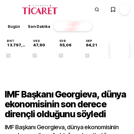
Bugün
Son Dakika
Finans
EKSTRA
BIST
USD
EUR
GBP
13.797,21
47,60
55,06
64,21
PİYASA
VERİLERİ
+0,69%
+0,06%
+0,09%
+0,18%
Dünya
IMF Başkanı Georgieva, dünya
ekonomisinin son derece
dirençli olduğunu söyledi
IMF Başkanı Georgieva, dünya ekonomisinin