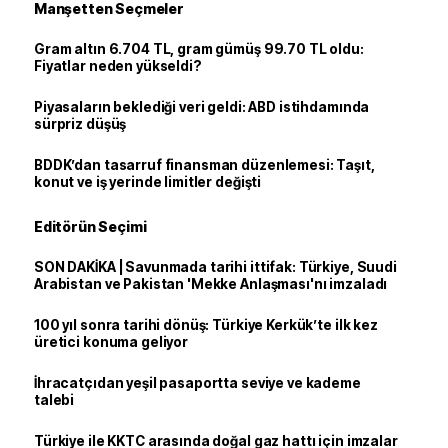
Manşetten Seçmeler
Gram altın 6.704 TL, gram gümüş 99.70 TL oldu:
Fiyatlar neden yükseldi?
Piyasaların beklediği veri geldi: ABD istihdamında
sürpriz düşüş
BDDK’dan tasarruf finansman düzenlemesi: Taşıt,
konut ve iş yerinde limitler değişti
Editörün Seçimi
SON DAKİKA | Savunmada tarihi ittifak: Türkiye, Suudi
Arabistan ve Pakistan 'Mekke Anlaşması'nı imzaladı
100 yıl sonra tarihi dönüş: Türkiye Kerkük’te ilk kez
üretici konuma geliyor
İhracatçıdan yeşil pasaportta seviye ve kademe
talebi
Türkiye ile KKTC arasında doğal gaz hattı için imzalar