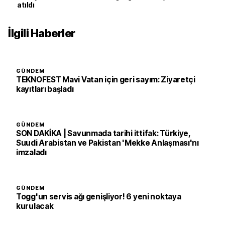
atıldı
İlgili Haberler
GÜNDEM
TEKNOFEST Mavi Vatan için geri sayım: Ziyaretçi
kayıtları başladı
GÜNDEM
SON DAKİKA | Savunmada tarihi ittifak: Türkiye,
Suudi Arabistan ve Pakistan 'Mekke Anlaşması'nı
imzaladı
GÜNDEM
Togg'un servis ağı genişliyor! 6 yeni noktaya
kurulacak