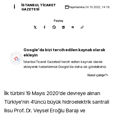
İSTANBUL TICARET
İ
Yayınlanma
24.10.2022, 14:18
GAZETESI
Paylaş
N
Google'da bizi tercih edilen kaynak olarak
ekleyin
İstanbul Ticaret Gazetesi
'i tercih edilen kaynak olarak
ekleyerek haberlerimizi Google'da daha sık görebilirsiniz.
Kaynak ekle
Nasıl çalışır?
›
İlk türbini 19 Mayıs 2020’de devreye alınan
Türkiye’nin 4’üncü büyük hidroelektrik santrali
Ilısu Prof. Dr. Veysel Eroğlu Barajı ve