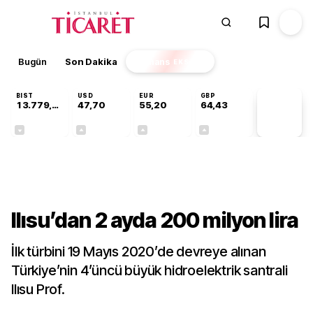
Bugün
Son Dakika
Finans
EKSTRA
BIST
USD
EUR
GBP
13.779,39
47,70
55,20
64,43
PİYASA
VERİLERİ
-0,14%
+0,15%
+0,34%
+0,40%
Gündem
Ilısu’dan 2 ayda 200 milyon lira
İlk türbini 19 Mayıs 2020’de devreye alınan
Türkiye’nin 4’üncü büyük hidroelektrik santrali
Ilısu Prof.