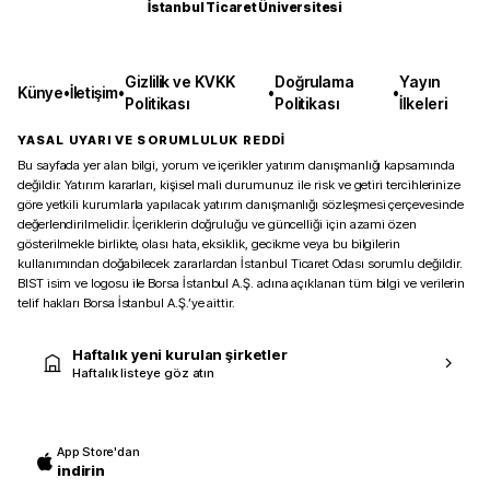
İstanbul Ticaret Üniversitesi
Gizlilik ve KVKK
Doğrulama
Yayın
Künye
•
İletişim
•
•
•
Politikası
Politikası
İlkeleri
YASAL UYARI VE SORUMLULUK REDDİ
Bu sayfada yer alan bilgi, yorum ve içerikler yatırım danışmanlığı kapsamında
değildir. Yatırım kararları, kişisel mali durumunuz ile risk ve getiri tercihlerinize
göre yetkili kurumlarla yapılacak yatırım danışmanlığı sözleşmesi çerçevesinde
değerlendirilmelidir. İçeriklerin doğruluğu ve güncelliği için azami özen
gösterilmekle birlikte, olası hata, eksiklik, gecikme veya bu bilgilerin
kullanımından doğabilecek zararlardan İstanbul Ticaret Odası sorumlu değildir.
BIST isim ve logosu ile Borsa İstanbul A.Ş. adına açıklanan tüm bilgi ve verilerin
telif hakları Borsa İstanbul A.Ş.’ye aittir.
Haftalık yeni kurulan şirketler
Haftalık listeye göz atın
App Store'dan
indirin