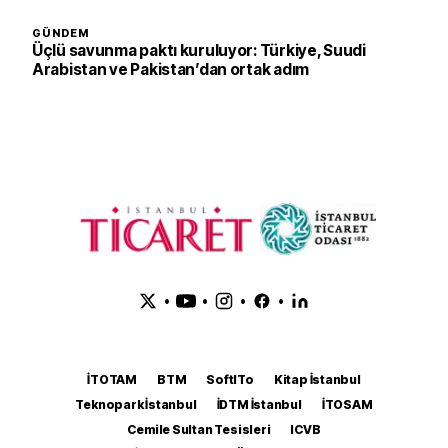
GÜNDEM
Üçlü savunma paktı kuruluyor: Türkiye, Suudi
Arabistan ve Pakistan’dan ortak adım
•
•
•
•
İTOTAM
BTM
SoftITo
Kitap İstanbul
Teknopark İstanbul
İDTM İstanbul
İTOSAM
Cemile Sultan Tesisleri
ICVB