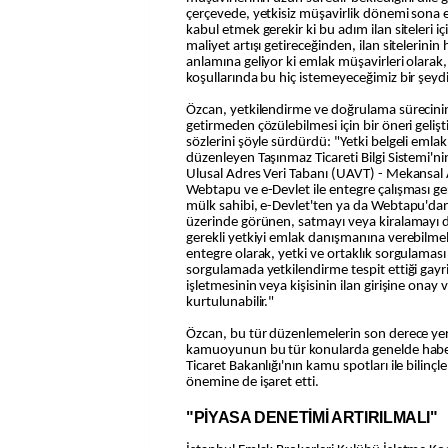
çerçevede, yetkisiz müşavirlik dönemi sona 
kabul etmek gerekir ki bu adım ilan siteleri 
maliyet artışı getireceğinden, ilan sitelerinin
anlamına geliyor ki emlak müşavirleri olar
koşullarında bu hiç istemeyeceğimiz bir şeydi
Özcan, yetkilendirme ve doğrulama sürecinin
getirmeden çözülebilmesi için bir öneri gelişt
sözlerini şöyle sürdürdü: "Yetki belgeli emla
düzenleyen Taşınmaz Ticareti Bilgi Sistemi'nin 
Ulusal Adres Veri Tabanı (UAVT) - Mekansal 
Webtapu ve e-Devlet ile entegre çalışması ge
mülk sahibi, e-Devlet'ten ya da Webtapu'dan g
üzerinde görünen, satmayı veya kiralamayı 
gerekli yetkiyi emlak danışmanına verebilmeli.
entegre olarak, yetki ve ortaklık sorgulaması y
sorgulamada yetkilendirme tespit ettiği gayri
işletmesinin veya kişisinin ilan girişine onay
kurtulunabilir."
Özcan, bu tür düzenlemelerin son derece y
kamuoyunun bu tür konularda genelde habers
Ticaret Bakanlığı'nın kamu spotları ile bilin
önemine de işaret etti.
"PİYASA DENETİMİ ARTIRILMALI"