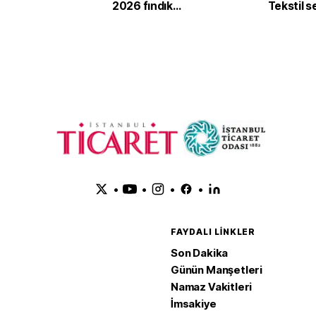
2026 fındık
Tekstil 
sezonunda 2,4 milyar
'yeşil ve d
dolar gelir sağladı
dönüşü
•
•
•
•
FAYDALI LINKLER
Son Dakika
Günün Manşetleri
Namaz Vakitleri
İmsakiye