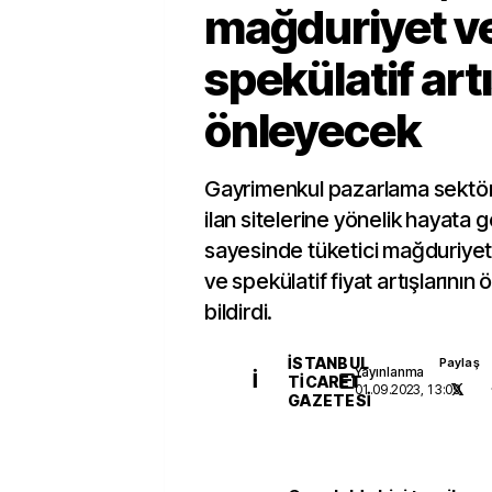
mağduriyet v
spekülatif artı
önleyecek
Gayrimenkul pazarlama sektörü
ilan sitelerine yönelik hayata
sayesinde tüketici mağduriyetl
ve spekülatif fiyat artışlarının
bildirdi.
İSTANBUL
Paylaş
Yayınlanma
İ
TICARET
01.09.2023, 13:09
GAZETESI