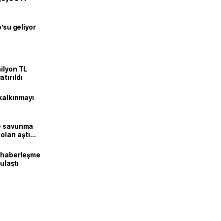
o’su geliyor
ilyon TL
tırıldı
kalkınmayı
ne savunma
oları aştı
k haberleşme
 ulaştı