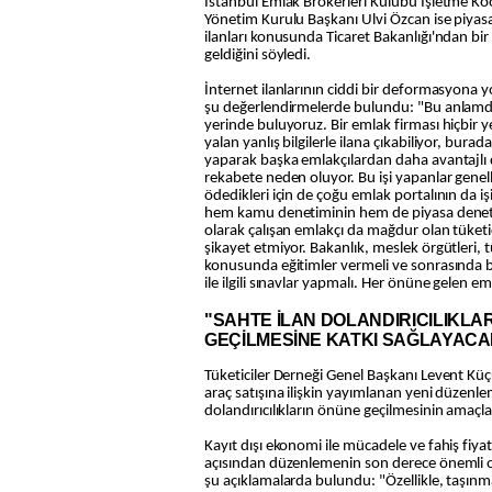
İstanbul Emlak Brokerleri Kulübü İşletme Ko
Yönetim Kurulu Başkanı Ulvi Özcan ise piyas
ilanları konusunda Ticaret Bakanlığı'ndan bi
geldiğini söyledi.
İnternet ilanlarının ciddi bir deformasyona y
şu değerlendirmelerde bulundu: "Bu anlamd
yerinde buluyoruz. Bir emlak firması hiçbir 
yalan yanlış bilgilerle ilana çıkabiliyor, burada
yaparak başka emlakçılardan daha avantajlı 
rekabete neden oluyor. Bu işi yapanlar genell
ödedikleri için de çoğu emlak portalının da i
hem kamu denetiminin hem de piyasa denet
olarak çalışan emlakçı da mağdur olan tüketic
şikayet etmiyor. Bakanlık, meslek örgütleri, tü
konusunda eğitimler vermeli ve sonrasında ba
ile ilgili sınavlar yapmalı. Her önüne gelen e
"SAHTE İLAN DOLANDIRICILIKLA
GEÇİLMESİNE KATKI SAĞLAYACA
Tüketiciler Derneği Genel Başkanı Levent Küçü
araç satışına ilişkin yayımlanan yeni düzenle
dolandırıcılıkların önüne geçilmesinin amaçla
Kayıt dışı ekonomi ile mücadele ve fahiş fiyat
açısından düzenlemenin son derece önemli
şu açıklamalarda bulundu: "Özellikle, taşınm