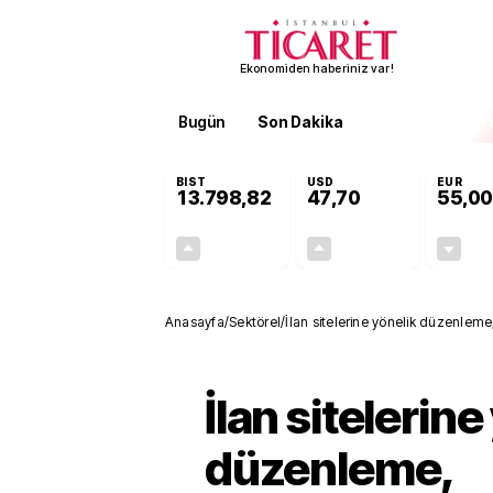
Ekonomiden haberiniz var!
Bugün
Son Dakika
Finans
EKST
BIST
USD
EUR
13.798,82
47,70
55,00
+0,70%
+0,16%
95,68
0,08
Anasayfa
/
Sektörel
/
İlan sitelerine yönelik düzenleme
İlan sitelerine
düzenleme,