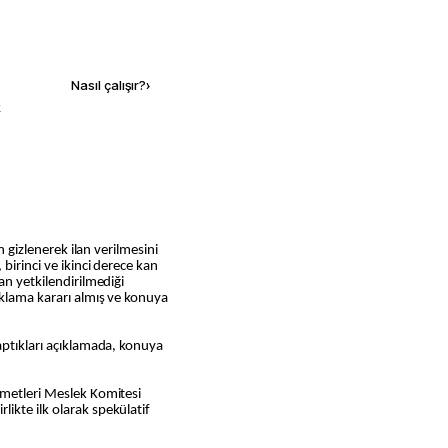
Kaynak ekle
Nasıl çalışır?
›
k
in gizlenerek ilan verilmesini
birinci ve ikinci derece kan
an yetkilendirilmediği
aklama kararı almış ve konuya
.
aptıkları açıklamada, konuya
metleri Meslek Komitesi
ikte ilk olarak spekülatif