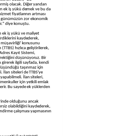
ermiş olacak. Diğer yandan
için ek iş yükü demek ve bu da
 hizmet fiyatlarının artması
ak, günümüzün zor ekonomik
r." diye konuştu.
 ek iş yükü ve maliyet
irdiklerini kaydederek,
k müşavirliği' konusunu
(TTBS) hızlıca geliştirilerek,
Adres Kayıt Sistemi,
rektiğini düşünüyoruz. Bir
irerek ilgili sayfada, kendi
düşündüğü taşınmaz için
 İlan siteleri de TTBS'ye
apabilmeli. İlan siteleri,
menkuller için yetkili emlak
 verir. Bu sayede ek yüklerden
erinde olduğunu ancak
iz olabildiğini kaydederek,
çlendirme çalışması yapmasının