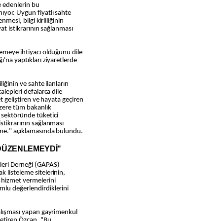
e edenlerin bu
ıyor. Uygun fiyatlı sahte
nmesi, bilgi kirliliğinin
yat istikrarının sağlanması
lemeye ihtiyacı olduğunu dile
ı'na yaptıkları ziyaretlerde
liğinin ve sahte ilanların
alepleri defalarca dile
et geliştiren ve hayata geçiren
zere tüm bakanlık
 sektöründe tüketici
istikrarının sağlanması
leme." açıklamasında bulundu.
DÜZENLEMEYDİ"
leri Derneği (GAPAS)
 listeleme sitelerinin,
 hizmet vermelerini
mlu değerlendirdiklerini
çalışması yapan gayrimenkul
getiren Özcan, "Bu