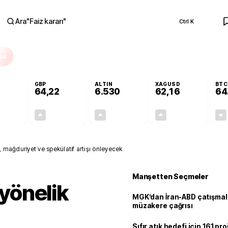
Ara
"
Faiz kararı
"
Ctrl K
RA
GBP
ALTIN
XAGUSD
BTC
64,22
6.530
62,16
64
-0,02%
+0,08%
+0,57%
+1,07%
-0,01
0,05
37,10
0,66
, mağduriyet ve spekülatif artışı önleyecek
Manşetten Seçmeler
 yönelik
MGK’dan İran-ABD çatışmala
müzakere çağrısı
Sıfır atık hedefi için 161 pr