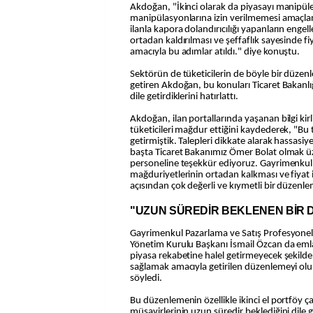
Akdoğan, "İkinci olarak da piyasayı manipül
manipülasyonlarına izin verilmemesi amaçlan
ilanla kapora dolandırıcılığı yapanların engelle
ortadan kaldırılması ve şeffaflık sayesinde fi
amacıyla bu adımlar atıldı." diye konuştu.
Sektörün de tüketicilerin de böyle bir düzen
getiren Akdoğan, bu konuları Ticaret Bakanlığ
dile getirdiklerini hatırlattı.
Akdoğan, ilan portallarında yaşanan bilgi kirli
tüketicileri mağdur ettiğini kaydederek, "Bu t
getirmiştik. Talepleri dikkate alarak hassasiy
başta Ticaret Bakanımız Ömer Bolat olmak ü
personeline teşekkür ediyoruz. Gayrimenkul
mağduriyetlerinin ortadan kalkması ve fiyat 
açısından çok değerli ve kıymetli bir düzen
"UZUN SÜREDİR BEKLENEN BİR 
Gayrimenkul Pazarlama ve Satış Profesyonel
Yönetim Kurulu Başkanı İsmail Özcan da emlak
piyasa rekabetine halel getirmeyecek şekilde
sağlamak amacıyla getirilen düzenlemeyi olu
söyledi.
Bu düzenlemenin özellikle ikinci el portföy 
müşavirlerinin uzun süredir beklediğini dile 