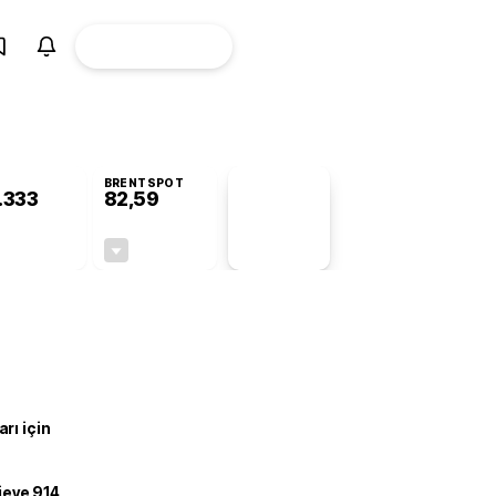
ÜYE
CANLI BORSA
Girişi
BRENTSPOT
.333
82,59
PİYASA
VERİLERİ
-0,27%
-0,23%
+0,00
-0,19
rı için
ojeye 914