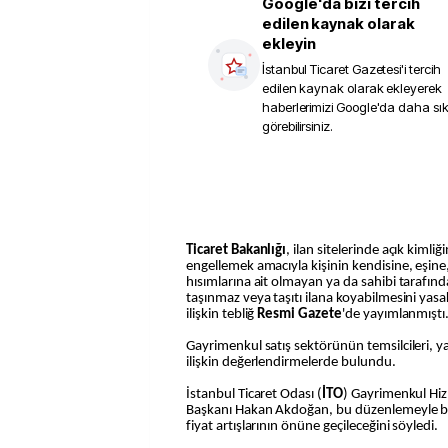
Google'da bizi tercih
edilen kaynak olarak
ekleyin
İstanbul Ticaret Gazetesi
'i tercih
edilen kaynak olarak ekleyerek
haberlerimizi Google'da daha sı
görebilirsiniz.
Ticaret Bakanlığı
, ilan sitelerinde açık kimliğ
engellemek amacıyla kişinin kendisine, eşine, 
hısımlarına ait olmayan ya da sahibi tarafınd
taşınmaz veya taşıtı ilana koyabilmesini yas
ilişkin tebliğ
Resmi Gazete
'de yayımlanmıştı
Gayrimenkul satış sektörünün temsilcileri, y
ilişkin değerlendirmelerde bulundu.
İstanbul Ticaret Odası (
İTO
) Gayrimenkul Hiz
Başkanı Hakan Akdoğan, bu düzenlemeyle birl
fiyat artışlarının önüne geçileceğini söyledi.