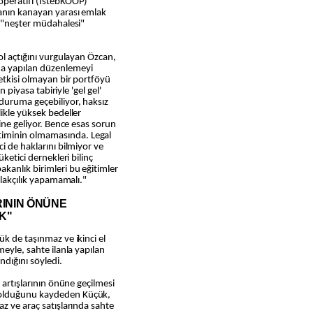
operatifi (İstebKOOP)
anın kanayan yarası emlak
r "neşter müdahalesi"
ol açtığını vurgulayan Özcan,
a yapılan düzenlemeyi
yetkisi olmayan bir portföyü
n piyasa tabiriyle 'gel gel'
duruma geçebiliyor, haksız
ikle yüksek bedeller
şine geliyor. Bence esas sorun
iminin olmamasında. Legal
i de haklarını bilmiyor ve
ketici dernekleri bilinç
kanlık birimleri bu eğitimler
mlakçılık yapamamalı."
RININ ÖNÜNE
K"
k de taşınmaz ve ikinci el
meyle, sahte ilanla yapılan
ndığını söyledi.
 artışlarının önüne geçilmesi
 olduğunu kaydeden Küçük,
az ve araç satışlarında sahte