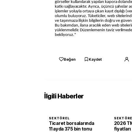
görseller kullanılarak yapılan kapora dolandı
katkı sağlayacaktır. Ayrıca, üçüncü şahıslar 
işlemler yoluyla ortaya çıkan kayıt dışılığı (
olumlu buluyoruz. Tüketiciler, web sitelerind
ve taşınmaza ilişkin bilgilerin doğru ve güven
Bu bakımdan, ilana aracılık eden web sitele
yüklenmelidir. Düzenlemenin taviz verilmed
bekliyoruz."
Beğen
Kaydet
İlgili Haberler
SEKTÖREL
SEKTÖR
Ticaret borsalarında
2026 TM
11 ayda 375 bin tonu
fiyatları