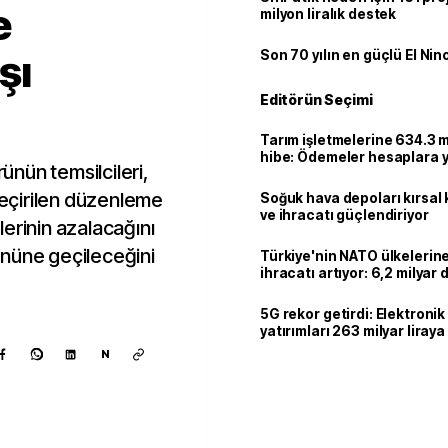
e
milyon liralık destek
şı
Son 70 yılın en güçlü El Nin
Editörün Seçimi
Tarım işletmelerine 634.3 m
hibe: Ödemeler hesaplara ya
nün temsilcileri,
 geçirilen düzenleme
Soğuk hava depoları kırsal 
ve ihracatı güçlendiriyor
erinin azalacağını
 önüne geçileceğini
Türkiye'nin NATO ülkeleri
ihracatı artıyor: 6,2 milyar d
milyar doları aştı
5G rekor getirdi: Elektroni
yatırımları 263 milyar liraya
N