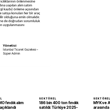
rıcılıklarının önlenmesine
adına yapılan alım satım
vergi kaybı) önleme açısından
e satışa konulan her bir araç
ilir olduğuna emin olmalıdır.
rine de doğrudan sorumluluk
en uygulanmasını
Yönetici
İstanbul Ticaret Gazetesi –
Süper Admin
EL
SEKTÖREL
SEKTÖRE
O fındık alım
186 bin 400 ton fındık
MYK ve 
 açıklandı
satıldı: Türkiye 2025-
arasında i