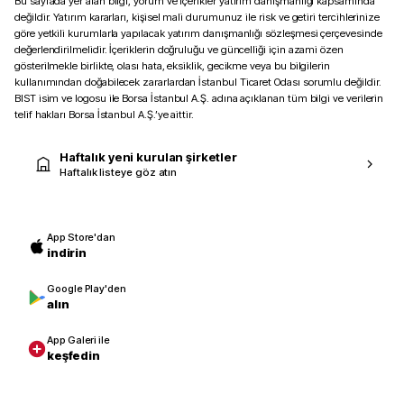
Bu sayfada yer alan bilgi, yorum ve içerikler yatırım danışmanlığı kapsamında
değildir. Yatırım kararları, kişisel mali durumunuz ile risk ve getiri tercihlerinize
göre yetkili kurumlarla yapılacak yatırım danışmanlığı sözleşmesi çerçevesinde
değerlendirilmelidir. İçeriklerin doğruluğu ve güncelliği için azami özen
gösterilmekle birlikte, olası hata, eksiklik, gecikme veya bu bilgilerin
kullanımından doğabilecek zararlardan İstanbul Ticaret Odası sorumlu değildir.
BIST isim ve logosu ile Borsa İstanbul A.Ş. adına açıklanan tüm bilgi ve verilerin
telif hakları Borsa İstanbul A.Ş.’ye aittir.
Haftalık yeni kurulan şirketler
Haftalık listeye göz atın
App Store'dan
indirin
Google Play'den
alın
App Galeri ile
keşfedin