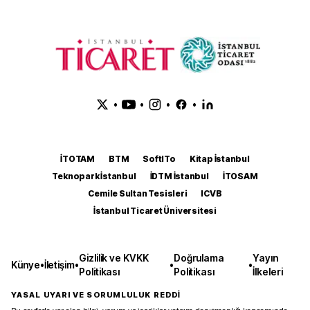
•
•
•
•
İTOTAM
BTM
SoftITo
Kitap İstanbul
Teknopark İstanbul
İDTM İstanbul
İTOSAM
Cemile Sultan Tesisleri
ICVB
İstanbul Ticaret Üniversitesi
Gizlilik ve KVKK
Doğrulama
Yayın
Künye
•
İletişim
•
•
•
Politikası
Politikası
İlkeleri
YASAL UYARI VE SORUMLULUK REDDİ