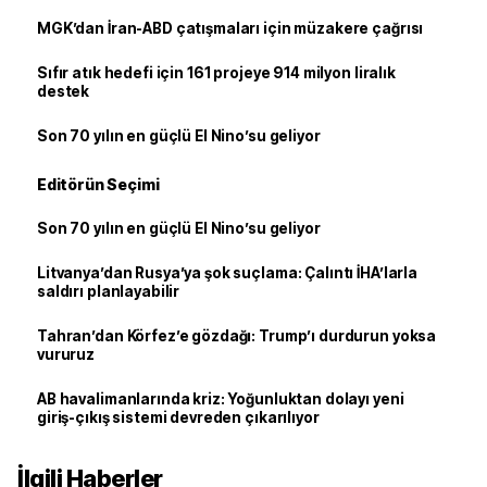
MGK’dan İran-ABD çatışmaları için müzakere çağrısı
Sıfır atık hedefi için 161 projeye 914 milyon liralık
destek
Son 70 yılın en güçlü El Nino’su geliyor
Editörün Seçimi
Son 70 yılın en güçlü El Nino’su geliyor
Litvanya’dan Rusya’ya şok suçlama: Çalıntı İHA’larla
saldırı planlayabilir
Tahran’dan Körfez’e gözdağı: Trump’ı durdurun yoksa
vururuz
AB havalimanlarında kriz: Yoğunluktan dolayı yeni
giriş-çıkış sistemi devreden çıkarılıyor
İlgili Haberler