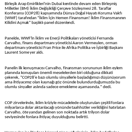
Birleşik Arap Emirlikleri'nin Dubai kentinde devam eden Birleşmiş
Milletler (BM) İklim Değişikliği Çerçeve Sözleşmesi 28. Taraflar
Konferansı (COP28) kapsamında Dünya Doğal Hayatı Koruma Vakfı
(WWF) tarafından "İklim İçin Hemen Finansman! İklim Finansmanının
Kilidini Açmak" başlıklı panel düzenlendi.
Panelde, WWF'in İklim ve Enerji Politikaları yöneticisi Fernanda
Carvalho, finans departmanı yöneticisi Aaron Vermeulen, orman
departmanı yöneticisi Fran Price ile Afrika Politika ve İşbirliği Başkanı
Laurent Some yer aldı.
Panelin ilk konuşmacısı Carvalho, finansman sorununun iklim eylem
planında konuşulan önemli meselelerden biri olduğuna dikkati
çekerek, "COP28’e bazı olumlu sinyallerle başladığımızı düşünüyorum
ama ihtiyacımız olan kaynağı göz önünde bulundurduğumuzda bu
olumlu sinyaller aslında sadece emekleme aşamasında." dedi.
COP zirvelerinde, iklim kriziyle mücadelede oluşturulan çeşitli fonlara
milyarlarca dolar aktarılacağı yönünde taahhütler verildiğini hatırlatan
Carvalho, öte yandan gelinen son noktada artık trilyon dolar
seviyesinde fonlara ihtiyaç duyulduğunu belirtti.