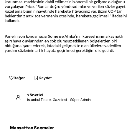
korunması maddesinin dahil edilmesinin önemli bir gelişme olduğunu
vurgulayan Price, "Bunlar doğru yönde adımlar ve verilen sözler gayet
güzel ama bizim nihayetinde harekete ihtiyacımız var. Bizim COP’tan
beklentimiz artık söz vermenin ötesinde, harekete geçilmesi." ifadesini
kullandı.
Panelin son konuşmacısı Some ise Afrika’nın küresel ısınma kaynaklı
aşırı hava olaylarından en çok olumsuz etkilenen bölgelerden biri
olduğuna işaret ederek, kıtadaki gelişmekte olan ülkelere vadedilen
yardım sözlerinin artık hayata geçirilmesi gerektiğini dile getirdi.
Beğen
Kaydet
Yönetici
İstanbul Ticaret Gazetesi – Süper Admin
Manşetten Seçmeler