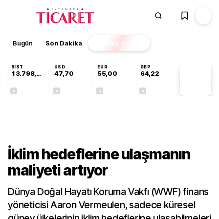
Bugün
Son Dakika
Finans
EKSTRA
BIST
USD
EUR
GBP
13.798,82
47,70
55,00
64,22
PİYASA
VERİLERİ
+0,70%
+0,16%
-0,02%
+0,08%
Dünya
İklim hedeflerine ulaşmanın
maliyeti artıyor
Dünya Doğal Hayatı Koruma Vakfı (WWF) finans
yöneticisi Aaron Vermeulen, sadece küresel
güney ülkelerinin iklim hedeflerine ulaşabilmeleri