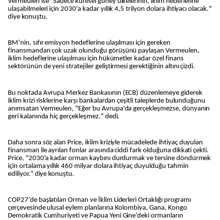
Vermeulen ise "Sadece küresel güney ülkelerinin, iklim hedeflerine
ulaşabilmeleri için 2030'a kadar yıllık 4,5 trilyon dolara ihtiyacı olacak."
diye konuştu.
BM’nin, sıfır emisyon hedeflerine ulaşılması için gereken
finansmandan çok uzak olunduğu görüşünü paylaşan Vermeulen,
iklim hedeflerine ulaşılması için hükümetler kadar özel finans
sektörünün de yeni stratejiler geliştirmesi gerektiğinin altını çizdi.
Bu noktada Avrupa Merkez Bankasının (ECB) düzenlemeye giderek
iklim krizi risklerine karşı bankalardan çeşitli taleplerde bulunduğunu
anımsatan Vermeulen, "Eğer bu Avrupa'da gerçekleşmezse, dünyanın
geri kalanında hiç gerçekleşmez." dedi.
Daha sonra söz alan Price, iklim kriziyle mücadelede ihtiyaç duyulan
finansman ile ayrılan fonlar arasında ciddi fark olduğuna dikkati çekti.
Price, "2030'a kadar orman kaybını durdurmak ve tersine döndürmek
için ortalama yıllık 460 milyar dolara ihtiyaç duyulduğu tahmin
ediliyor." diye konuştu.
COP27’de başlatılan Orman ve İklim Liderleri Ortaklığı programı
çerçevesinde ulusal eylem planlarına Kolombiya, Gana, Kongo
Demokratik Cumhuriyeti ve Papua Yeni Gine’deki ormanların