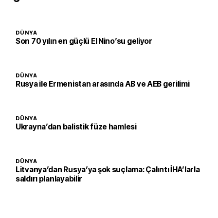
DÜNYA
Son 70 yılın en güçlü El Nino’su geliyor
DÜNYA
Rusya ile Ermenistan arasında AB ve AEB gerilimi
DÜNYA
Ukrayna’dan balistik füze hamlesi
DÜNYA
Litvanya’dan Rusya’ya şok suçlama: Çalıntı İHA’larla
saldırı planlayabilir