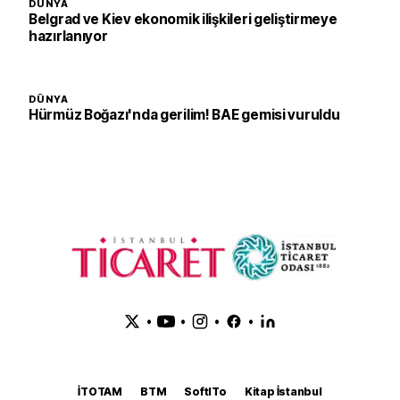
DÜNYA
Belgrad ve Kiev ekonomik ilişkileri geliştirmeye
hazırlanıyor
DÜNYA
Hürmüz Boğazı'nda gerilim! BAE gemisi vuruldu
•
•
•
•
İTOTAM
BTM
SoftITo
Kitap İstanbul