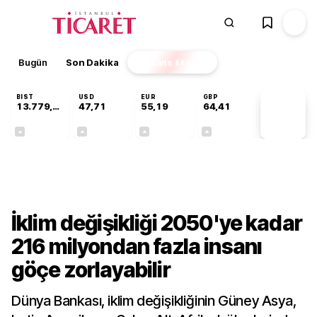
Bugün
Son Dakika
Finans
EKSTRA
BIST
USD
EUR
GBP
13.779,39
47,71
55,19
64,41
PİYASA
VERİLERİ
-0,14%
+0,18%
+0,32%
+0,38%
Dünya
İklim değişikliği 2050'ye kadar
216 milyondan fazla insanı
göçe zorlayabilir
Dünya Bankası, iklim değişikliğinin Güney Asya,