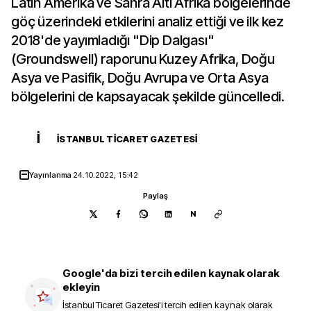
Latin Amerika ve Sahra Altı Afrika bölgelerinde
göç üzerindeki etkilerini analiz ettiği ve ilk kez
2018'de yayımladığı "Dip Dalgası"
(Groundswell) raporunu Kuzey Afrika, Doğu
Asya ve Pasifik, Doğu Avrupa ve Orta Asya
bölgelerini de kapsayacak şekilde güncelledi.
İ
İSTANBUL TICARET GAZETESI
Yayınlanma
24.10.2022, 15:42
Paylaş
N
Google'da bizi tercih edilen kaynak olarak
ekleyin
İstanbul Ticaret Gazetesi
'i tercih edilen kaynak olarak