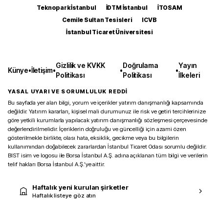
Teknopark İstanbul
İDTM İstanbul
İTOSAM
Cemile Sultan Tesisleri
ICVB
İstanbul Ticaret Üniversitesi
Gizlilik ve KVKK
Doğrulama
Yayın
Künye
•
İletişim
•
•
•
Politikası
Politikası
İlkeleri
YASAL UYARI VE SORUMLULUK REDDİ
Bu sayfada yer alan bilgi, yorum ve içerikler yatırım danışmanlığı kapsamında
değildir. Yatırım kararları, kişisel mali durumunuz ile risk ve getiri tercihlerinize
göre yetkili kurumlarla yapılacak yatırım danışmanlığı sözleşmesi çerçevesinde
değerlendirilmelidir. İçeriklerin doğruluğu ve güncelliği için azami özen
gösterilmekle birlikte, olası hata, eksiklik, gecikme veya bu bilgilerin
kullanımından doğabilecek zararlardan İstanbul Ticaret Odası sorumlu değildir.
BIST isim ve logosu ile Borsa İstanbul A.Ş. adına açıklanan tüm bilgi ve verilerin
telif hakları Borsa İstanbul A.Ş.’ye aittir.
Haftalık yeni kurulan şirketler
Haftalık listeye göz atın