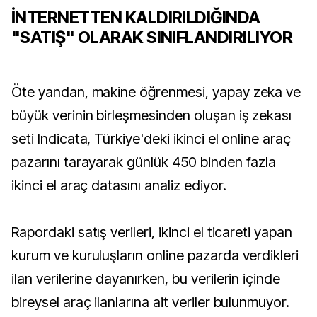
İNTERNETTEN KALDIRILDIĞINDA
"SATIŞ" OLARAK SINIFLANDIRILIYOR
Öte yandan, makine öğrenmesi, yapay zeka ve
büyük verinin birleşmesinden oluşan iş zekası
seti Indicata, Türkiye'deki ikinci el online araç
pazarını tarayarak günlük 450 binden fazla
ikinci el araç datasını analiz ediyor.
Rapordaki satış verileri, ikinci el ticareti yapan
kurum ve kuruluşların online pazarda verdikleri
ilan verilerine dayanırken, bu verilerin içinde
bireysel araç ilanlarına ait veriler bulunmuyor.