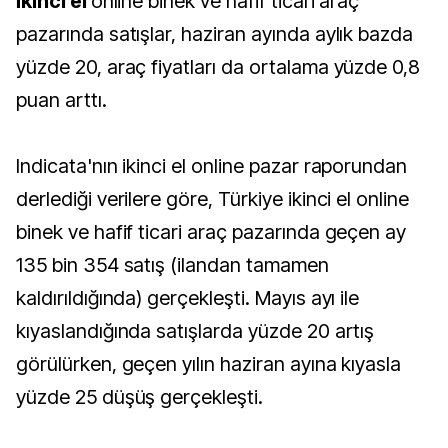
İkinci el
online binek ve hafif ticari araç
pazarında satışlar, haziran ayında aylık bazda
yüzde 20, araç fiyatları da ortalama yüzde 0,8
puan arttı.
Indicata'nın ikinci el online pazar raporundan
derlediği verilere göre, Türkiye ikinci el online
binek ve hafif ticari araç pazarında geçen ay
135 bin 354 satış (ilandan tamamen
kaldırıldığında) gerçekleşti. Mayıs ayı ile
kıyaslandığında satışlarda yüzde 20 artış
görülürken, geçen yılın haziran ayına kıyasla
yüzde 25 düşüş gerçekleşti.