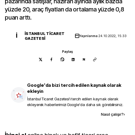
pazarında satışlar, haziran ayında aylık bazda
yüzde 20, araç fiyatları da ortalama yüzde 0,8
puan arttı.
İSTANBUL TICARET
İ
Yayınlanma
24.10.2022, 15:33
GAZETESI
Paylaş
N
Google'da bizi tercih edilen kaynak olarak
ekleyin
İstanbul Ticaret Gazetesi
'i tercih edilen kaynak olarak
ekleyerek haberlerimizi Google'da daha sık görebilirsiniz.
Kaynak ekle
Nasıl çalışır?
›