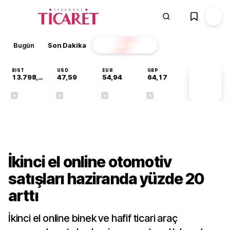
Bugün
Son Dakika
Finans
EKSTRA
BIST
USD
EUR
GBP
13.798,82
47,59
54,94
64,17
PİYASA
VERİLERİ
+0,70%
+0,06%
-0,12%
+0,12%
Sektörel
İkinci el online otomotiv
satışları haziranda yüzde 20
arttı
İkinci el online binek ve hafif ticari araç