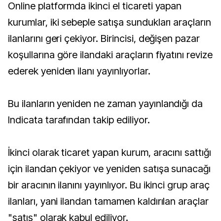
Online platformda ikinci el ticareti yapan
kurumlar, iki sebeple satışa sundukları araçların
ilanlarını geri çekiyor. Birincisi, değişen pazar
koşullarına göre ilandaki araçların fiyatını revize
ederek yeniden ilanı yayınlıyorlar.
Bu ilanların yeniden ne zaman yayınlandığı da
Indicata tarafından takip ediliyor.
İkinci olarak ticaret yapan kurum, aracını sattığı
için ilandan çekiyor ve yeniden satışa sunacağı
bir aracının ilanını yayınlıyor. Bu ikinci grup araç
ilanları, yani ilandan tamamen kaldırılan araçlar
"satış" olarak kabul ediliyor.