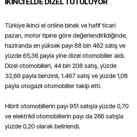
İKİNCİ ELDE DİZEL TUTULUYOR
Türkiye ikinci el online binek ve hafif ticari
pazarı, motor tipine göre değerlendirildiğinde,
haziranda en yüksek payı 88 bin 462 satış ve
yüzde 65,36 payla yine dizel otomobiller aldı.
Dizel otomobilleri, 44 bin 208 satış, yüzde
32,66 payla benzinli, 1.467 satış ve yüzde 1,08
payla otogazlı otomobiller takip etti.
Hibrit otomobillerin payı 951 satışla yüzde 0,70
ve elektrikli otomobillerin payı da 266 satışla
yüzde 0,20 olarak belirlendi.