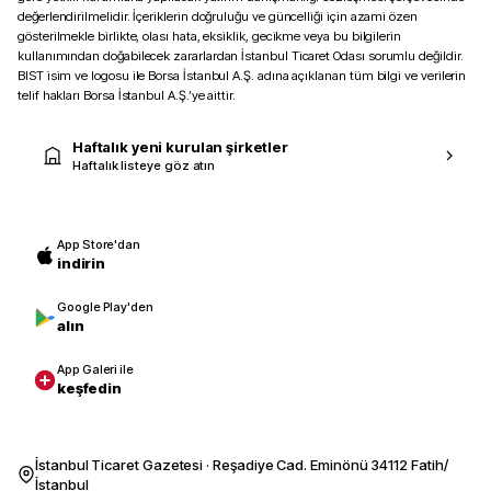
değerlendirilmelidir. İçeriklerin doğruluğu ve güncelliği için azami özen
gösterilmekle birlikte, olası hata, eksiklik, gecikme veya bu bilgilerin
kullanımından doğabilecek zararlardan İstanbul Ticaret Odası sorumlu değildir.
BIST isim ve logosu ile Borsa İstanbul A.Ş. adına açıklanan tüm bilgi ve verilerin
telif hakları Borsa İstanbul A.Ş.’ye aittir.
Haftalık yeni kurulan şirketler
Haftalık listeye göz atın
App Store'dan
indirin
Google Play'den
alın
App Galeri ile
keşfedin
İstanbul Ticaret Gazetesi · Reşadiye Cad. Eminönü 34112 Fatih/
İstanbul