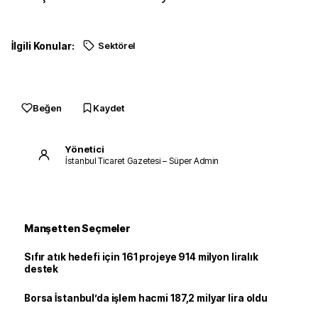
İlgili Konular:
Sektörel
Beğen
Kaydet
Yönetici
İstanbul Ticaret Gazetesi – Süper Admin
Manşetten Seçmeler
Sıfır atık hedefi için 161 projeye 914 milyon liralık
destek
Borsa İstanbul’da işlem hacmi 187,2 milyar lira oldu