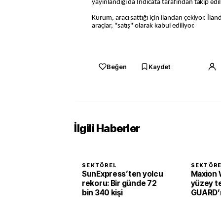
yayınlandığı da Indicata tarafından takip edili
Kurum, aracı sattığı için ilandan çekiyor. İl
araçlar, "satış" olarak kabul ediliyor.
Beğen
Kaydet
İlgili Haberler
SEKTÖREL
SEKTÖR
SunExpress’ten yolcu
Maxion 
rekoru: Bir günde 72
yüzey te
bin 340 kişi
GUARD’ı 