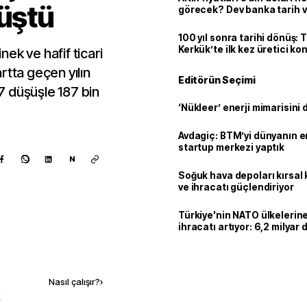
düştü
görecek? Dev banka tarih v
100 yıl sonra tarihi dönüş: 
Kerkük’te ilk kez üretici k
inek ve hafif ticari
rtta geçen yılın
Editörün Seçimi
7 düşüşle 187 bin
‘Nükleer’ enerji mimarisini d
Avdagiç: BTM’yi dünyanın en 
startup merkezi yaptık
N
Soğuk hava depoları kırsal 
ve ihracatı güçlendiriyor
Türkiye'nin NATO ülkeleri
ihracatı artıyor: 6,2 milyar d
milyar doları aştı
Kaynak ekle
Nasıl çalışır?
›
k