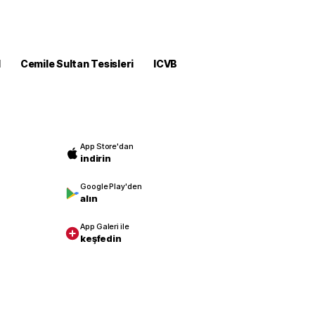
M
Cemile Sultan Tesisleri
ICVB
App Store'dan
indirin
Google Play'den
alın
App Galeri ile
keşfedin