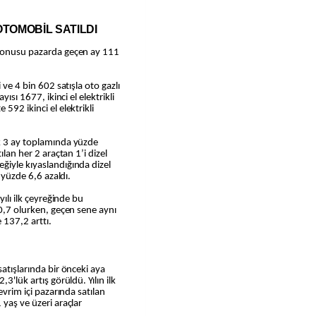
 OTOMOBİL SATILDI
 konusu pazarda geçen ay 111
 ve 4 bin 602 satışla oto gazlı
yısı 1677, ikinci el elektrikli
592 ikinci el elektrikli
lk 3 ay toplamında yüzde
ılan her 2 araçtan 1’i dizel
ğiyle kıyaslandığında dizel
ı yüzde 6,6 azaldı.
yılı ilk çeyreğinde bu
 0,7 olurken, geçen sene aynı
 137,2 arttı.
satışlarında bir önceki aya
3'lük artış görüldü. Yılın ilk
evrim içi pazarında satılan
 yaş ve üzeri araçlar