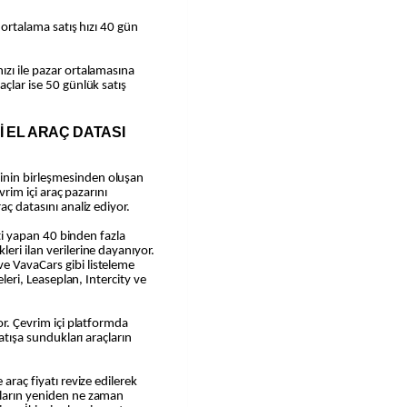
n ortalama satış hızı 40 gün
ızı ile pazar ortalamasına
açlar ise 50 günlük satış
İ EL ARAÇ DATASI
inin birleşmesinden oluşan
evrim içi araç pazarını
aç datasını analiz ediyor.
reti yapan 40 binden fazla
eri ilan verilerine dayanıyor.
e VavaCars gibi listeleme
eleri, Leaseplan, Intercity ve
or. Çevrim içi platformda
satışa sundukları araçların
 araç fiyatı revize edilerek
nların yeniden ne zaman