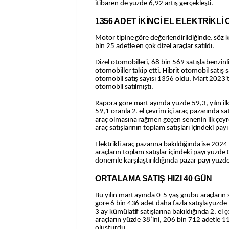
itibaren de yüzde 6,92 artış gerçekleşti.
1356 ADET İKİNCİ EL ELEKTRİKLİ
Motor tipine göre değerlendirildiğinde, söz
bin 25 adetle en çok dizel araçlar satıldı.
Dizel otomobilleri, 68 bin 569 satışla benzinli
otomobiller takip etti. Hibrit otomobil satış sa
otomobil satış sayısı 1356 oldu. Mart 2023'te 
otomobil satılmıştı.
Rapora göre mart ayında yüzde 59,3, yılın i
59,1 oranla 2. el çevrim içi araç pazarında sat
araç olmasına rağmen geçen senenin ilk çeyre
araç satışlarının toplam satışları içindeki pay
Elektrikli araç pazarına bakıldığında ise 2024 
araçların toplam satışlar içindeki payı yüzde
dönemle karşılaştırıldığında pazar payı yüzde
ORTALAMA SATIŞ HIZI 40 GÜN
Bu yılın mart ayında 0-5 yaş grubu araçların 
göre 6 bin 436 adet daha fazla satışla yüzde 2,
3 ay kümülatif satışlarına bakıldığında 2. el ç
araçların yüzde 38’ini, 206 bin 712 adetle 11
oluşturdu.