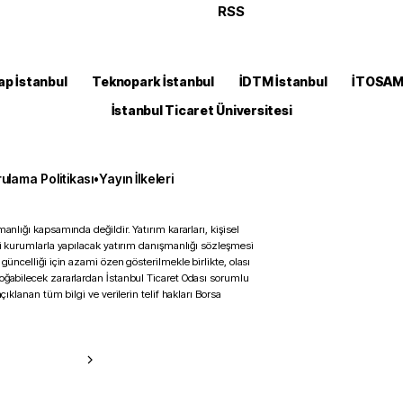
RSS
ap İstanbul
Teknopark İstanbul
İDTM İstanbul
İTOSA
İstanbul Ticaret Üniversitesi
ulama Politikası
•
Yayın İlkeleri
anlığı kapsamında değildir. Yatırım kararları, kişisel
ili kurumlarla yapılacak yatırım danışmanlığı sözleşmesi
 güncelliği için azami özen gösterilmekle birlikte, olası
doğabilecek zararlardan İstanbul Ticaret Odası sorumlu
çıklanan tüm bilgi ve verilerin telif hakları Borsa