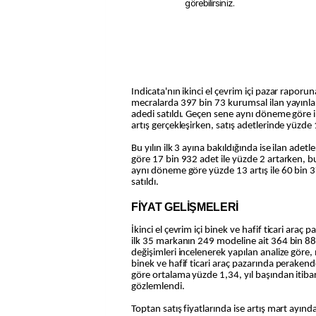
görebilirsiniz.
Indicata'nın ikinci el çevrim içi pazar raporu
mecralarda 397 bin 73 kurumsal ilan yayınlan
adedi satıldı. Geçen sene aynı döneme göre 
artış gerçekleşirken, satış adetlerinde yüzde 1
Bu yılın ilk 3 ayına bakıldığında ise ilan adetl
göre 17 bin 932 adet ile yüzde 2 artarken, bu
aynı döneme göre yüzde 13 artış ile 60 bin 3
satıldı.
FİYAT GELİŞMELERİ
İkinci el çevrim içi binek ve hafif ticari araç 
ilk 35 markanın 249 modeline ait 364 bin 88
değişimleri incelenerek yapılan analize göre, 
binek ve hafif ticari araç pazarında perakende
göre ortalama yüzde 1,34, yıl başından itibar
gözlemlendi.
Toptan satış fiyatlarında ise artış mart ayın