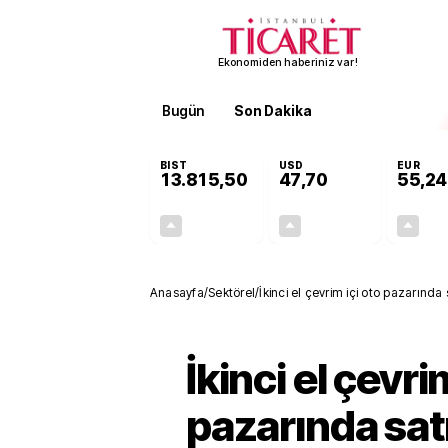
Ekonomiden haberiniz var!
Bugün
Son Dakika
Finans
EKST
BIST
USD
EUR
13.815,50
47,70
55,24
+0,12%
+0,17%
16,69
0,08
Anasayfa
/
Sektörel
/
İkinci el çevrim içi oto pazarında
İkinci el çevri
pazarında sat