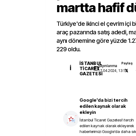
martta hafif 
Türkiye'de ikinci el çevrim içi b
araç pazarında satış adedi, ma
aynı dönemine göre yüzde 1.2
229 oldu.
İSTANBUL
Paylaş
Yayınlanma
İ
TICARET
17.04.2024, 13:10
GAZETESI
Google'da bizi tercih
edilen kaynak olarak
ekleyin
İstanbul Ticaret Gazetesi
'i tercih
edilen kaynak olarak ekleyerek
haberlerimizi Google'da daha sı