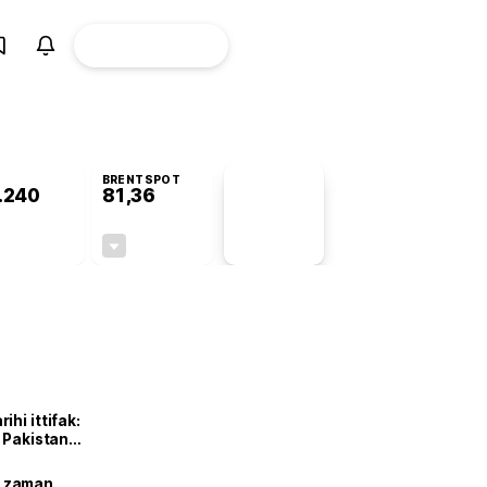
ÜYE
CANLI BORSA
Girişi
BRENTSPOT
.240
81,36
PİYASA
VERİLERİ
+1,55%
-1,72%
+0,00
-1,42
hi ittifak:
e Pakistan
dı
ne zaman