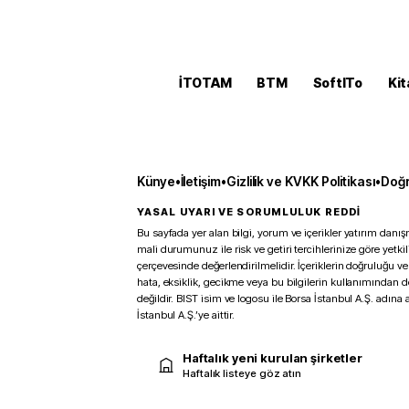
İTOTAM
BTM
SoftITo
Kit
Künye
•
İletişim
•
Gizlilik ve KVKK Politikası
•
Doğr
YASAL UYARI VE SORUMLULUK REDDİ
Bu sayfada yer alan bilgi, yorum ve içerikler yatırım danışm
mali durumunuz ile risk ve getiri tercihlerinize göre yetk
çerçevesinde değerlendirilmelidir. İçeriklerin doğruluğu ve
hata, eksiklik, gecikme veya bu bilgilerin kullanımından 
değildir. BIST isim ve logosu ile Borsa İstanbul A.Ş. adına a
İstanbul A.Ş.’ye aittir.
Haftalık yeni kurulan şirketler
Haftalık listeye göz atın