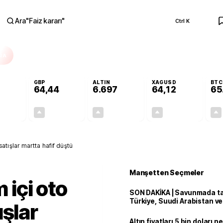
Ara
"
Faiz kararı
"
Ctrl K
RA
GBP
ALTIN
XAGUSD
BTC
64,44
6.697
64,12
65
+0,41%
+0,42%
+3,15%
+4,26%
0,23
0,27
204,81
2,62
 satışlar martta hafif düştü
Manşetten Seçmeler
m içi oto
SON DAKİKA | Savunmada tari
Türkiye, Suudi Arabistan v
ışlar
'Mekke Anlaşması'nı imzala
Altın fiyatları 5 bin doları 