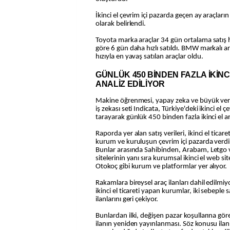
İkinci el çevrim içi pazarda geçen ay araçları
olarak belirlendi.
Toyota marka araçlar 34 gün ortalama satış h
göre 6 gün daha hızlı satıldı. BMW markalı ar
hızıyla en yavaş satılan araçlar oldu.
GÜNLÜK 450 BİNDEN FAZLA İKİNC
ANALİZ EDİLİYOR
Makine öğrenmesi, yapay zeka ve büyük ver
iş zekası seti Indicata, Türkiye'deki ikinci el ç
tarayarak günlük 450 binden fazla ikinci el ar
Raporda yer alan satış verileri, ikinci el tica
kurum ve kuruluşun çevrim içi pazarda verdikl
Bunlar arasında Sahibinden, Arabam, Letgo v
sitelerinin yanı sıra kurumsal ikinci el web sit
Otokoç gibi kurum ve platformlar yer alıyor.
Rakamlara bireysel araç ilanları dahil edilmiy
ikinci el ticareti yapan kurumlar, iki sebeple 
ilanlarını geri çekiyor.
Bunlardan ilki, değişen pazar koşullarına göre
ilanın yeniden yayınlanması. Söz konusu ila