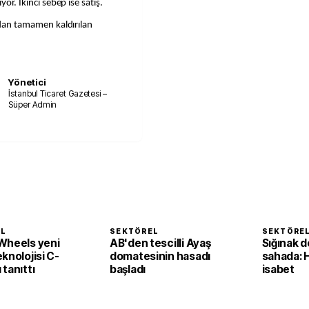
yor. İkinci sebep ise satış.
andan tamamen kaldırılan
Yönetici
İstanbul Ticaret Gazetesi –
Süper Admin
EL
SEKTÖREL
SEKTÖRE
Wheels yeni
AB'den tescilli Ayaş
Sığınak d
knolojisi C-
domatesinin hasadı
sahada: 
tanıttı
başladı
isabet