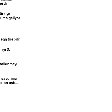
erdi
Türkiye
onuma geliyor
eğiştirebilir
iyi 3.
kalkınmayı
ne savunma
oları aştı