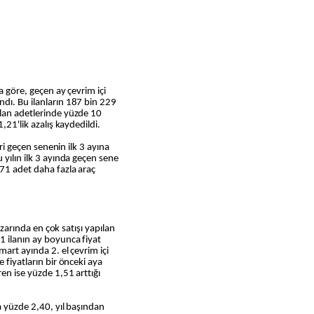
na göre, geçen ay çevrim içi
dı. Bu ilanların 187 bin 229
ilan adetlerinde yüzde 10
,21'lik azalış kaydedildi.
eri geçen senenin ilk 3 ayına
 yılın ilk 3 ayında geçen sene
71 adet daha fazla araç
pazarında en çok satışı yapılan
1 ilanın ay boyunca fiyat
mart ayında 2. el çevrim içi
 fiyatların bir önceki aya
en ise yüzde 1,51 arttığı
da yüzde 2,40, yıl başından