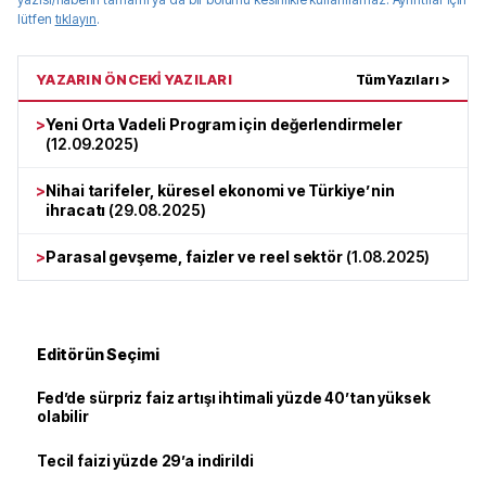
lütfen
tıklayın
.
YAZARIN ÖNCEKİ YAZILARI
Tüm Yazıları >
>
Yeni Orta Vadeli Program için değerlendirmeler
(
12.09.2025
)
>
Nihai tarifeler, küresel ekonomi ve Türkiye’nin
ihracatı
(
29.08.2025
)
>
Parasal gevşeme, faizler ve reel sektör
(
1.08.2025
)
Editörün Seçimi
Fed’de sürpriz faiz artışı ihtimali yüzde 40’tan yüksek
olabilir
Tecil faizi yüzde 29’a indirildi