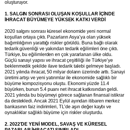
oluşturuyor.
1. SALGIN SONRASI OLUŞAN KOŞULLAR İÇİNDE
İHRACAT BÜYÜMEYE YÜKSEK KATKI VERDİ
2020 salgını sonrası küresel ekonomide yeni normal
koşulları ortaya çıktı. Pazarların Asya’ya olan yüksek
bağımlılığının yarattığı riskler görüldü. Buna bağlı olarak
tedarik güvenliği ve yakından tedarik eğilimleri öne çıktı.
Türkiye, bu eğilimlerden en çok yararlanan ülke oldu.
Güçlü sanayi yapısı ve ihracat çeşitliliği ile Türkiye’ye
beklenmedik şekilde ilave tedarik talebi gelmeye başladı.
2021 yılında ihracat, 50 milyar doların üzerinde arttı. Sanayi
üretimi artışı ve yeni yatırımlar ile ekonomide sağlıklı bir
büyüme kompozisyonu oluştu. Ekonomi yüzde 11.4
büyürken, bunun 5.4 puanı net ihracat katkısından geldi.
2021 yılında bu büyümeyi görece sağlanan finansal istikrar
da destekledi. Ancak 2021 Eylül ayından itibaren merkez
bankasının faiz indirimleri, TL’de aşırı değer kaybı ve
oynaklıklar sağlıklı büyüme için riskler oluşturdu.
2. 2022’DE YENİ MODEL, SAVAŞ VE KÜRESEL
PAZARLAR İHRACATI SINIRLADI