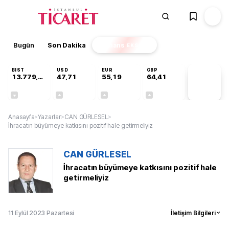
Bugün
Son Dakika
Finans
EKSTRA
BIST
USD
EUR
GBP
13.779,39
47,71
55,19
64,41
PİYASA
VERİLERİ
-0,14%
+0,18%
+0,32%
+0,38%
Anasayfa
>
Yazarlar
>
CAN GÜRLESEL
>
İhracatın büyümeye katkısını pozitif hale getirmeliyiz
CAN GÜRLESEL
İhracatın büyümeye katkısını pozitif hale
getirmeliyiz
11 Eylül 2023 Pazartesi
İletişim Bilgileri