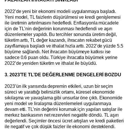
2022’de yeni bir ekonomi modeli uygulanmaya başladı.
Yeni model, TL faizlerin düşürülmesi ve kredi genişlemesi
ile üretimin artırılmasını hedefledi. Enflasyonla mücadele
için de TL’nin değerinin korunması hedeflendi ve aşırı
düzenlemeler yapıldı. Bu tercihler sonunda üretim değil,
tüketim arttı, TL değer kazandı, ihracatın rekabet gücü
zayıflamaya başladı ve ithalat hızla arttı. 2022’de yüzde 5.5
büyüme sağlandı. Net ihracatın büyümeye katkısı ise
sadece 0.6 puan oldu. Türkiye ihracatla büyümek yerine
2022’de yeniden tüketim ve ithalat ile büyüdü.
3. 2023’TE TL’DE DEĞERLENME DENGELERİ BOZDU
2023’ün ilk yarısında depremin etkileri, uzun bir seçim
süreci ve yarattığı belirsizlik ortamı, küresel ekonomide
sıkılaşma ve yavaşlama gibi unsurlar öne çıktı. Ekonomide
yeni model ve liralaşma düzenlemeleri uygulanmaya
devam etti. TL’nin değerini korumak için yapılan satışlar ile
merkez bankasının net rezervleri negatife döndü. TL aşırı
değerlendi. Seçimler öncesi ücret artışları ve kredi paketleri
ile negatif ve çok düşük faizler ile ekonomi desteklendi.