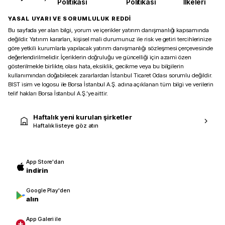
Politikası
Politikası
İlkeleri
YASAL UYARI VE SORUMLULUK REDDİ
Bu sayfada yer alan bilgi, yorum ve içerikler yatırım danışmanlığı kapsamında
değildir. Yatırım kararları, kişisel mali durumunuz ile risk ve getiri tercihlerinize
göre yetkili kurumlarla yapılacak yatırım danışmanlığı sözleşmesi çerçevesinde
değerlendirilmelidir. İçeriklerin doğruluğu ve güncelliği için azami özen
gösterilmekle birlikte, olası hata, eksiklik, gecikme veya bu bilgilerin
kullanımından doğabilecek zararlardan İstanbul Ticaret Odası sorumlu değildir.
BIST isim ve logosu ile Borsa İstanbul A.Ş. adına açıklanan tüm bilgi ve verilerin
telif hakları Borsa İstanbul A.Ş.’ye aittir.
Haftalık yeni kurulan şirketler
Haftalık listeye göz atın
App Store'dan
indirin
Google Play'den
alın
App Galeri ile