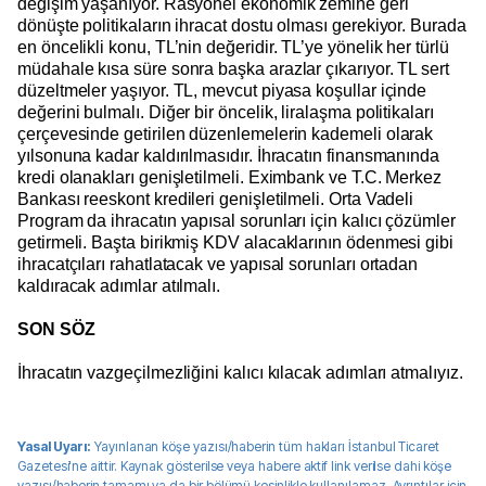
değişim yaşanıyor. Rasyonel ekonomik zemine geri
dönüşte politikaların ihracat dostu olması gerekiyor. Burada
en öncelikli konu, TL’nin değeridir. TL’ye yönelik her türlü
müdahale kısa süre sonra başka arazlar çıkarıyor. TL sert
düzeltmeler yaşıyor. TL, mevcut piyasa koşullar içinde
değerini bulmalı. Diğer bir öncelik, liralaşma politikaları
çerçevesinde getirilen düzenlemelerin kademeli olarak
yılsonuna kadar kaldırılmasıdır. İhracatın finansmanında
kredi olanakları genişletilmeli. Eximbank ve T.C. Merkez
Bankası reeskont kredileri genişletilmeli. Orta Vadeli
Program da ihracatın yapısal sorunları için kalıcı çözümler
getirmeli. Başta birikmiş KDV alacaklarının ödenmesi gibi
ihracatçıları rahatlatacak ve yapısal sorunları ortadan
kaldıracak adımlar atılmalı.
SON SÖZ
İhracatın vazgeçilmezliğini kalıcı kılacak adımları atmalıyız.
Yasal Uyarı:
Yayınlanan köşe yazısı/haberin tüm hakları
İstanbul Ticaret
Gazetesi
'ne aittir. Kaynak gösterilse veya habere aktif link verilse dahi köşe
yazısı/haberin tamamı ya da bir bölümü kesinlikle kullanılamaz. Ayrıntılar için