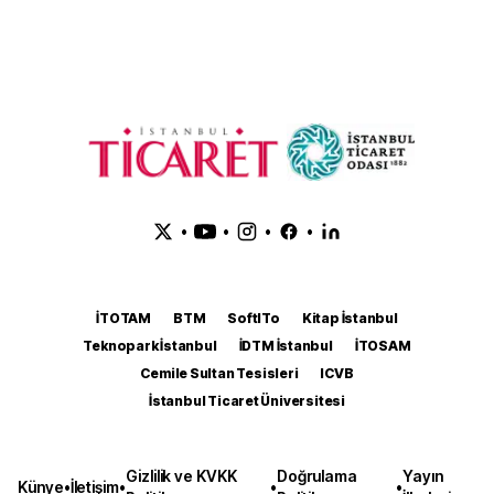
•
•
•
•
İTOTAM
BTM
SoftITo
Kitap İstanbul
Teknopark İstanbul
İDTM İstanbul
İTOSAM
Cemile Sultan Tesisleri
ICVB
İstanbul Ticaret Üniversitesi
Gizlilik ve KVKK
Doğrulama
Yayın
Künye
•
İletişim
•
•
•