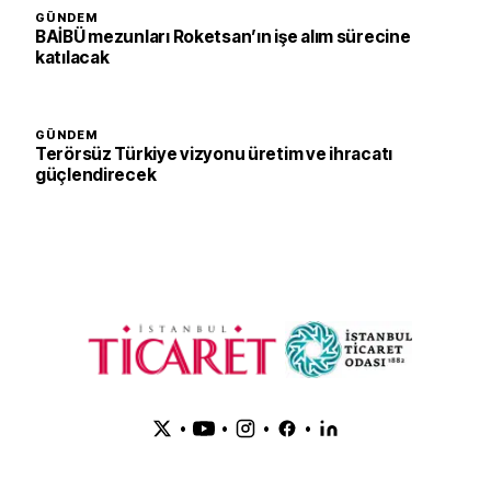
GÜNDEM
BAİBÜ mezunları Roketsan’ın işe alım sürecine
katılacak
GÜNDEM
Terörsüz Türkiye vizyonu üretim ve ihracatı
güçlendirecek
•
•
•
•