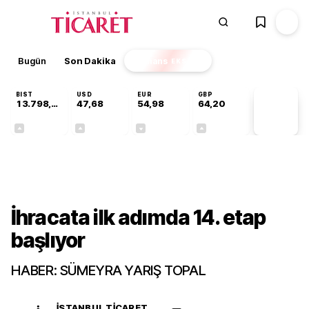
Bugün
Son Dakika
Finans
EKSTRA
BIST
USD
EUR
GBP
13.798,82
47,68
54,98
64,20
PİYASA
VERİLERİ
+0,70%
+0,11%
-0,05%
+0,03%
Gündem
İhracata ilk adımda 14. etap
başlıyor
HABER: SÜMEYRA YARIŞ TOPAL
İSTANBUL TICARET