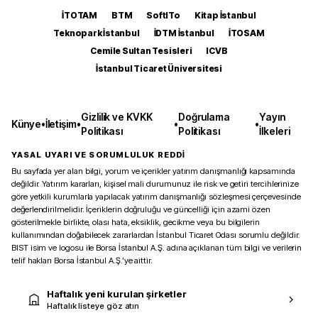
İTOTAM
BTM
SoftITo
Kitap İstanbul
Teknopark İstanbul
İDTM İstanbul
İTOSAM
Cemile Sultan Tesisleri
ICVB
İstanbul Ticaret Üniversitesi
Gizlilik ve KVKK
Doğrulama
Yayın
Künye
•
İletişim
•
•
•
Politikası
Politikası
İlkeleri
YASAL UYARI VE SORUMLULUK REDDİ
Bu sayfada yer alan bilgi, yorum ve içerikler yatırım danışmanlığı kapsamında
değildir. Yatırım kararları, kişisel mali durumunuz ile risk ve getiri tercihlerinize
göre yetkili kurumlarla yapılacak yatırım danışmanlığı sözleşmesi çerçevesinde
değerlendirilmelidir. İçeriklerin doğruluğu ve güncelliği için azami özen
gösterilmekle birlikte, olası hata, eksiklik, gecikme veya bu bilgilerin
kullanımından doğabilecek zararlardan İstanbul Ticaret Odası sorumlu değildir.
BIST isim ve logosu ile Borsa İstanbul A.Ş. adına açıklanan tüm bilgi ve verilerin
telif hakları Borsa İstanbul A.Ş.’ye aittir.
Haftalık yeni kurulan şirketler
Haftalık listeye göz atın