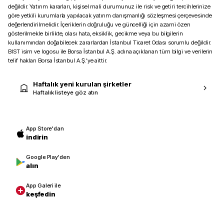
değildir. Yatırım kararları, kişisel mali durumunuz ile risk ve getiri tercihlerinize
göre yetkili kurumlarla yapılacak yatırım danışmanlığı sözleşmesi çerçevesinde
değerlendirilmelidir. İçeriklerin doğruluğu ve güncelliği için azami özen
gösterilmekle birlikte, olası hata, eksiklik, gecikme veya bu bilgilerin
kullanımından doğabilecek zararlardan İstanbul Ticaret Odası sorumlu değildir.
BIST isim ve logosu ile Borsa İstanbul A.Ş. adına açıklanan tüm bilgi ve verilerin
telif hakları Borsa İstanbul A.Ş.’ye aittir.
Haftalık yeni kurulan şirketler
Haftalık listeye göz atın
App Store'dan
indirin
Google Play'den
alın
App Galeri ile
keşfedin