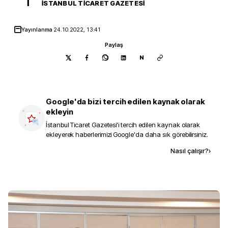
İ
İSTANBUL TICARET GAZETESI
Yayınlanma
24.10.2022, 13:41
Paylaş
N
Google'da bizi tercih edilen kaynak olarak
ekleyin
İstanbul Ticaret Gazetesi
'i tercih edilen kaynak olarak
ekleyerek haberlerimizi Google'da daha sık görebilirsiniz.
Kaynak ekle
Nasıl çalışır?
›