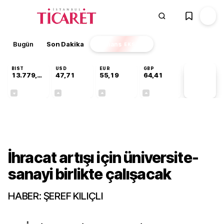
Bugün
Son Dakika
Finans
EKSTRA
BIST
USD
EUR
GBP
13.779,39
47,71
55,19
64,41
PİYASA
VERİLERİ
-0,14%
+0,18%
+0,32%
+0,38%
Gündem
İhracat artışı için üniversite-
sanayi birlikte çalışacak
HABER: ŞEREF KILIÇLI