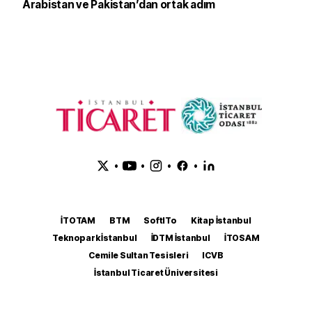
Arabistan ve Pakistan’dan ortak adım
•
•
•
•
İTOTAM
BTM
SoftITo
Kitap İstanbul
Teknopark İstanbul
İDTM İstanbul
İTOSAM
Cemile Sultan Tesisleri
ICVB
İstanbul Ticaret Üniversitesi