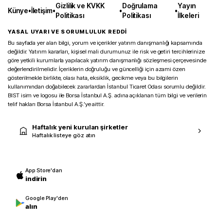
Gizlilik ve KVKK
Doğrulama
Yayın
Künye
•
İletişim
•
•
•
Politikası
Politikası
İlkeleri
YASAL UYARI VE SORUMLULUK REDDİ
Bu sayfada yer alan bilgi, yorum ve içerikler yatırım danışmanlığı kapsamında
değildir. Yatırım kararları, kişisel mali durumunuz ile risk ve getiri tercihlerinize
göre yetkili kurumlarla yapılacak yatırım danışmanlığı sözleşmesi çerçevesinde
değerlendirilmelidir. İçeriklerin doğruluğu ve güncelliği için azami özen
gösterilmekle birlikte, olası hata, eksiklik, gecikme veya bu bilgilerin
kullanımından doğabilecek zararlardan İstanbul Ticaret Odası sorumlu değildir.
BIST isim ve logosu ile Borsa İstanbul A.Ş. adına açıklanan tüm bilgi ve verilerin
telif hakları Borsa İstanbul A.Ş.’ye aittir.
Haftalık yeni kurulan şirketler
Haftalık listeye göz atın
App Store'dan
indirin
Google Play'den
alın