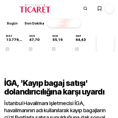
Bugün
Son Dakika
Finans
EKSTRA
BIST
USD
EUR
GBP
13.779,39
47,70
55,19
64,43
PİYASA
VERİLERİ
-0,14%
+0,15%
+0,32%
+0,40%
Gündem
İGA, 'Kayıp bagaj satışı'
dolandırıcılığına karşı uyardı
İstanbul Havalimanı işletmecisi İGA,
havalimanının adı kullanılarak kayıp bagajların
cüzi fiyatlarla satışa sunulduğuna dair sosyal