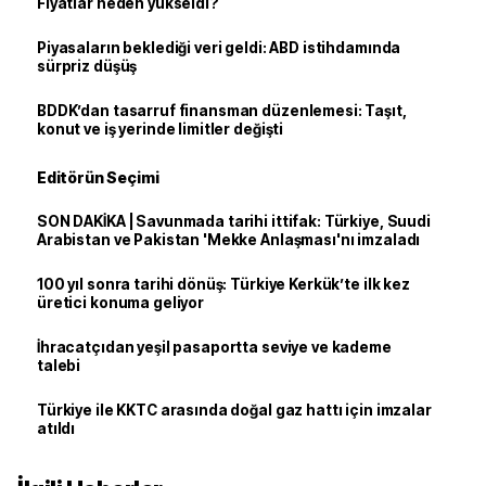
Fiyatlar neden yükseldi?
Piyasaların beklediği veri geldi: ABD istihdamında
sürpriz düşüş
BDDK’dan tasarruf finansman düzenlemesi: Taşıt,
konut ve iş yerinde limitler değişti
Editörün Seçimi
SON DAKİKA | Savunmada tarihi ittifak: Türkiye, Suudi
Arabistan ve Pakistan 'Mekke Anlaşması'nı imzaladı
100 yıl sonra tarihi dönüş: Türkiye Kerkük’te ilk kez
üretici konuma geliyor
İhracatçıdan yeşil pasaportta seviye ve kademe
talebi
Türkiye ile KKTC arasında doğal gaz hattı için imzalar
atıldı